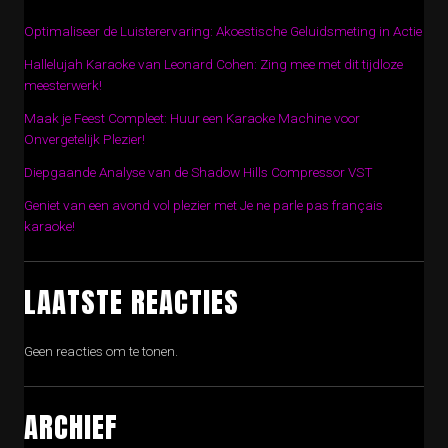
Optimaliseer de Luisterervaring: Akoestische Geluidsmeting in Actie
Hallelujah Karaoke van Leonard Cohen: Zing mee met dit tijdloze
meesterwerk!
Maak je Feest Compleet: Huur een Karaoke Machine voor
Onvergetelijk Plezier!
Diepgaande Analyse van de Shadow Hills Compressor VST
Geniet van een avond vol plezier met Je ne parle pas français
karaoke!
LAATSTE REACTIES
Geen reacties om te tonen.
ARCHIEF