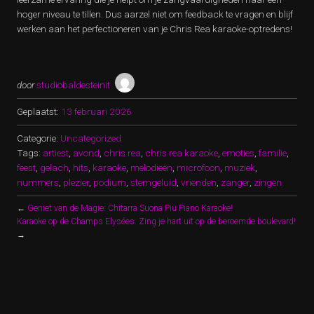
hoger niveau te tillen. Dus aarzel niet om feedback te vragen en blijf
werken aan het perfectioneren van je Chris Rea karaoke-optredens!
door
studiobaldesteinit
Geplaatst:
13 februari 2026
Categorie:
Uncategorized
Tags:
artiest
,
avond
,
chris rea
,
chris rea karaoke
,
emoties
,
familie
,
feest
,
gelach
,
hits
,
karaoke
,
melodieën
,
microfoon
,
muziek
,
nummers
,
plezier
,
podium
,
stemgeluid
,
vrienden
,
zanger
,
zingen
←
Geniet van de Magie: Chitarra Suona Piu Piano Karaoke!
Karaoke op de Champs Elysées: Zing je hart uit op de beroemde boulevard!
→