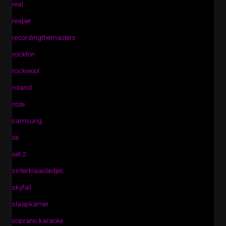
real
reaper
recordingthemasters
rockfon
rockwool
roland
roze
samsung
se
set 2
sinterklaasliedjes
skyfall
slaapkamer
soprano karaoke