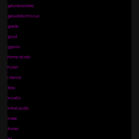
geluidsisolatie
geluidstechnicus
goede
goud
gyproc
home studio
huren
i dance
ikea
incatro
initial audio
inzee
itunes
jbl