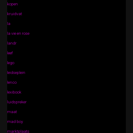
kopen
kruidvat
la
la vie en rose
landr
leef
lego
leidseplein
lenco
lexibook
luidspreker
maat
mad boy
marktplaats