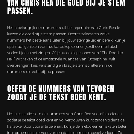
VAN CHRIS REA DIE GOED BIJ JE STEM
PASSEN.
Het is belangrijk om nummers uit het repertoire van Chris Rea te
kiezen die goed bij je stem passen. Door te selecteren welke
nummers het beste aansluiten bij jouw stemgeluid en bereik, kun je
optimaal genieten van het karaokeplezier en jezelf comfortabel
voelen tijdens het zingen. Of je nu de diepe tonen van “The Road to
Hell” wilt raken of de emotionele nuances van “Josephine” wilt
overbrengen, kies verstandig en laat je stem schitteren in de
nummers die echt bij jou passen.
OEFEN DE NUMMERS VAN TEVOREN
ZODAT JE DE TEKST GOED KENT.
Het is essentieel om de nummers van Chris Rea vooraf te oefenen,
zodat je de tekst goed kent en vol vertrouwen kunt zingen tijdens de
karaoke. Door vooraf te oefenen, kun je de melodieën en teksten beter
in je opnemen en ervoor zorgen dat je optreden soepel verloopt. Zo