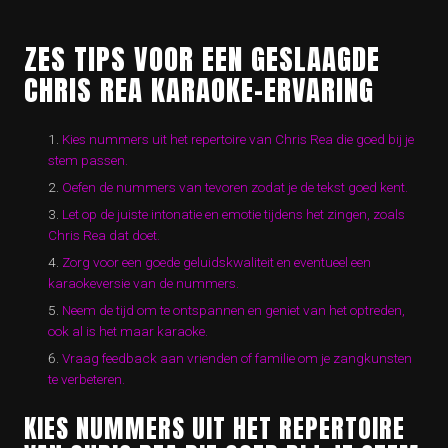
ZES TIPS VOOR EEN GESLAAGDE
CHRIS REA KARAOKE-ERVARING
Kies nummers uit het repertoire van Chris Rea die goed bij je
stem passen.
Oefen de nummers van tevoren zodat je de tekst goed kent.
Let op de juiste intonatie en emotie tijdens het zingen, zoals
Chris Rea dat doet.
Zorg voor een goede geluidskwaliteit en eventueel een
karaokeversie van de nummers.
Neem de tijd om te ontspannen en geniet van het optreden,
ook al is het maar karaoke.
Vraag feedback aan vrienden of familie om je zangkunsten
te verbeteren.
KIES NUMMERS UIT HET REPERTOIRE