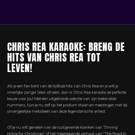
CHRIS REA KARAOKE: BRENG DE
HITS VAN CHRIS REA TOT
LEVEN!
Als je een fan bent van de tijdloze hits van Chris Rea en je wilt je
innerlijke zanger laten stralen, dan is Chris Rea karaoke de perfecte
keuze voor jou! Met een uitgebreide selectie van zijn bekendste
nummers, kun je nu zelf op het podium staan en meezingen met de
onvergetelijke melodieën van deze legendarische artiest.
Of je nu wilt genieten van de rustgevende klanken van “Driving
Home for Christmas” of het meeslepende verhaal van “The Road to