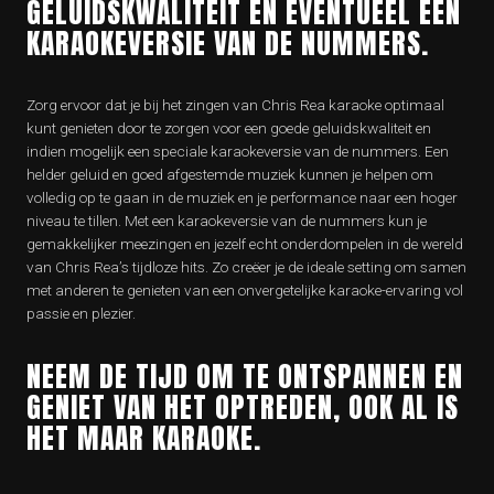
GELUIDSKWALITEIT EN EVENTUEEL EEN
KARAOKEVERSIE VAN DE NUMMERS.
Zorg ervoor dat je bij het zingen van Chris Rea karaoke optimaal
kunt genieten door te zorgen voor een goede geluidskwaliteit en
indien mogelijk een speciale karaokeversie van de nummers. Een
helder geluid en goed afgestemde muziek kunnen je helpen om
volledig op te gaan in de muziek en je performance naar een hoger
niveau te tillen. Met een karaokeversie van de nummers kun je
gemakkelijker meezingen en jezelf echt onderdompelen in de wereld
van Chris Rea’s tijdloze hits. Zo creëer je de ideale setting om samen
met anderen te genieten van een onvergetelijke karaoke-ervaring vol
passie en plezier.
NEEM DE TIJD OM TE ONTSPANNEN EN
GENIET VAN HET OPTREDEN, OOK AL IS
HET MAAR KARAOKE.