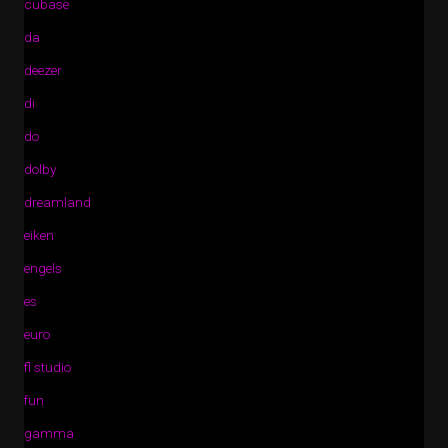
cubase
da
deezer
di
do
dolby
dreamland
eiken
engels
es
euro
fl studio
fun
gamma