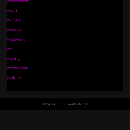
volwassenen
wand
will tura
windows
wisseloord
wo
woning
woonkamer
youtube
© Copyright studiobaldestein.it