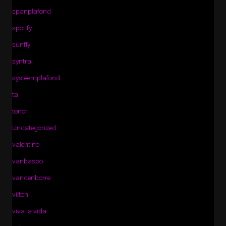
spanplafond
spotify
sunfly
syntra
systeemplafond
ta
tonor
Uncategorized
valentino
vanbasco
vandenborre
vilton
viva la vida