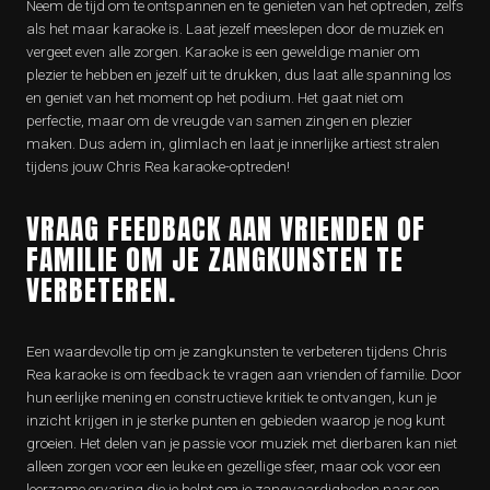
Neem de tijd om te ontspannen en te genieten van het optreden, zelfs
als het maar karaoke is. Laat jezelf meeslepen door de muziek en
vergeet even alle zorgen. Karaoke is een geweldige manier om
plezier te hebben en jezelf uit te drukken, dus laat alle spanning los
en geniet van het moment op het podium. Het gaat niet om
perfectie, maar om de vreugde van samen zingen en plezier
maken. Dus adem in, glimlach en laat je innerlijke artiest stralen
tijdens jouw Chris Rea karaoke-optreden!
VRAAG FEEDBACK AAN VRIENDEN OF
FAMILIE OM JE ZANGKUNSTEN TE
VERBETEREN.
Een waardevolle tip om je zangkunsten te verbeteren tijdens Chris
Rea karaoke is om feedback te vragen aan vrienden of familie. Door
hun eerlijke mening en constructieve kritiek te ontvangen, kun je
inzicht krijgen in je sterke punten en gebieden waarop je nog kunt
groeien. Het delen van je passie voor muziek met dierbaren kan niet
alleen zorgen voor een leuke en gezellige sfeer, maar ook voor een
leerzame ervaring die je helpt om je zangvaardigheden naar een