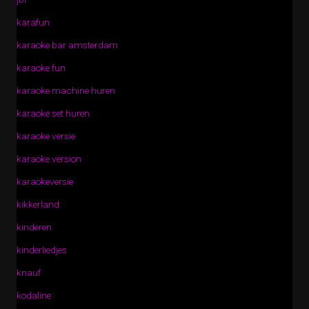
karafun
karaoke bar amsterdam
karaoke fun
karaoke machine huren
karaoke set huren
karaoke versie
karaoke version
karaokeversie
kikkerland
kinderen
kinderliedjes
knauf
kodaline