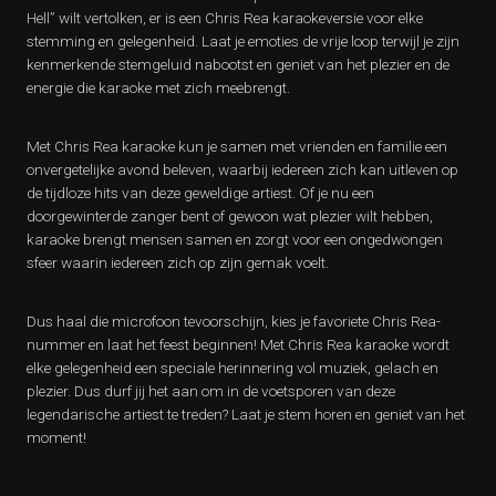
Hell” wilt vertolken, er is een Chris Rea karaokeversie voor elke
stemming en gelegenheid. Laat je emoties de vrije loop terwijl je zijn
kenmerkende stemgeluid nabootst en geniet van het plezier en de
energie die karaoke met zich meebrengt.
Met Chris Rea karaoke kun je samen met vrienden en familie een
onvergetelijke avond beleven, waarbij iedereen zich kan uitleven op
de tijdloze hits van deze geweldige artiest. Of je nu een
doorgewinterde zanger bent of gewoon wat plezier wilt hebben,
karaoke brengt mensen samen en zorgt voor een ongedwongen
sfeer waarin iedereen zich op zijn gemak voelt.
Dus haal die microfoon tevoorschijn, kies je favoriete Chris Rea-
nummer en laat het feest beginnen! Met Chris Rea karaoke wordt
elke gelegenheid een speciale herinnering vol muziek, gelach en
plezier. Dus durf jij het aan om in de voetsporen van deze
legendarische artiest te treden? Laat je stem horen en geniet van het
moment!