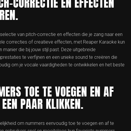
TCH-CORRECTIE EN EFFECTEN
REN.
lectie van pitch-correctie en effecten die je zang naar een
tiele correcties of creatieve effecten, met Reaper Karaoke kun
anier die bij jouw stijl past. Deze uitgebreide
prestaties te verfijnen en een unieke sound te creëren die
oudig om je vocale vaardigheden te ontwikkelen en het beste
ERS TOE TE VOEGEN EN AF
 EEN PAAR KLIKKEN.
elijkheid om nummers eenvoudig toe te voegen en af te
nen gebruikers snel en moeiteloos hun favoriete nummers