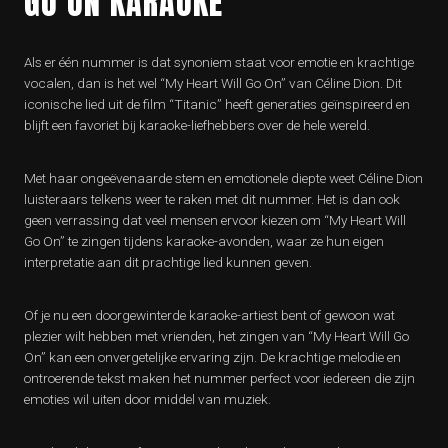
GO ON KARAOKE
Als er één nummer is dat synoniem staat voor emotie en krachtige
vocalen, dan is het wel “My Heart Will Go On” van Céline Dion. Dit
iconische lied uit de film “Titanic” heeft generaties geïnspireerd en
blijft een favoriet bij karaoke-liefhebbers over de hele wereld.
Met haar ongeëvenaarde stem en emotionele diepte weet Céline Dion
luisteraars telkens weer te raken met dit nummer. Het is dan ook
geen verrassing dat veel mensen ervoor kiezen om “My Heart Will
Go On” te zingen tijdens karaoke-avonden, waar ze hun eigen
interpretatie aan dit prachtige lied kunnen geven.
Of je nu een doorgewinterde karaoke-artiest bent of gewoon wat
plezier wilt hebben met vrienden, het zingen van “My Heart Will Go
On” kan een onvergetelijke ervaring zijn. De krachtige melodie en
ontroerende tekst maken het nummer perfect voor iedereen die zijn
emoties wil uiten door middel van muziek.