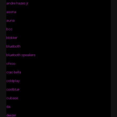
andre hazes jr
asona
auna
bcc
blokker
bluetooth
bluetooth speakers
chico
ciao bella
coldplay
coolblue
cubase
da
deezer