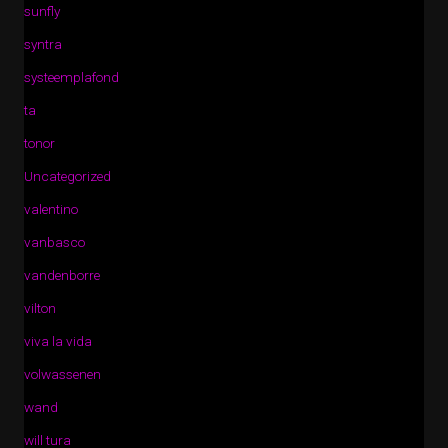
sunfly
syntra
systeemplafond
ta
tonor
Uncategorized
valentino
vanbasco
vandenborre
vilton
viva la vida
volwassenen
wand
will tura