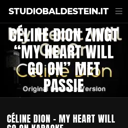
STUDIOBALDESTEIN.IT
CÉLINE DION ZINGT
“MY HEART WILL
GO ON” MET
PASSIE
CÉLINE DION – MY HEART WILL