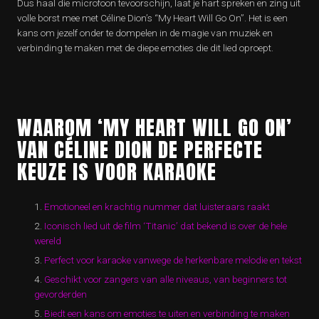
Dus haal die microfoon tevoorschijn, laat je hart spreken en zing uit
volle borst mee met Céline Dion’s “My Heart Will Go On”. Het is een
kans om jezelf onder te dompelen in de magie van muziek en
verbinding te maken met de diepe emoties die dit lied oproept.
WAAROM ‘MY HEART WILL GO ON’
VAN CÉLINE DION DE PERFECTE
KEUZE IS VOOR KARAOKE
Emotioneel en krachtig nummer dat luisteraars raakt
Iconisch lied uit de film ‘Titanic’ dat bekend is over de hele
wereld
Perfect voor karaoke vanwege de herkenbare melodie en tekst
Geschikt voor zangers van alle niveaus, van beginners tot
gevorderden
Biedt een kans om emoties te uiten en verbinding te maken