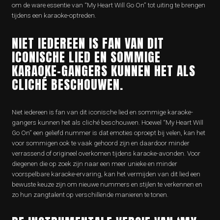
om de ware essentie van “My Heart Will Go On” tot uiting te brengen
tijdens een karaoke-optreden.
NIET IEDEREEN IS FAN VAN DIT
ICONISCHE LIED EN SOMMIGE
KARAOKE-GANGERS KUNNEN HET ALS
CLICHÉ BESCHOUWEN.
Niet iedereen is fan van dit iconische lied en sommige karaoke-
gangers kunnen het als cliché beschouwen. Hoewel “My Heart Will
Go On” een geliefd nummer is dat emoties oproept bij velen, kan het
voor sommigen ook te vaak gehoord zijn en daardoor minder
verrassend of origineel overkomen tijdens karaoke-avonden. Voor
diegenen die op zoek zijn naar een meer unieke en minder
voorspelbare karaoke-ervaring, kan het vermijden van dit lied een
bewuste keuze zijn om nieuwe nummers en stijlen te verkennen en
zo hun zangtalent op verschillende manieren te tonen.