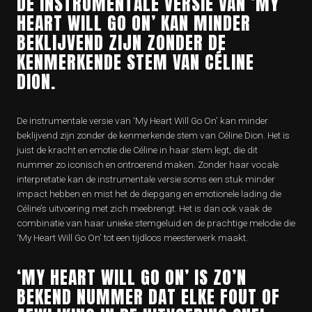
DE INSTRUMENTALE VERSIE VAN ‘MY
HEART WILL GO ON’ KAN MINDER
BEKLIJVEND ZIJN ZONDER DE
KENMERKENDE STEM VAN CÉLINE
DION.
De instrumentale versie van ‘My Heart Will Go On’ kan minder
beklijvend zijn zonder de kenmerkende stem van Céline Dion. Het is
juist de kracht en emotie die Céline in haar stem legt, die dit
nummer zo iconisch en ontroerend maken. Zonder haar vocale
interpretatie kan de instrumentale versie soms een stuk minder
impact hebben en mist het de diepgang en emotionele lading die
Céline’s uitvoering met zich meebrengt. Het is dan ook vaak de
combinatie van haar unieke stemgeluid en de prachtige melodie die
‘My Heart Will Go On’ tot een tijdloos meesterwerk maakt.
‘MY HEART WILL GO ON’ IS ZO’N
BEKEND NUMMER DAT ELKE FOUT OF