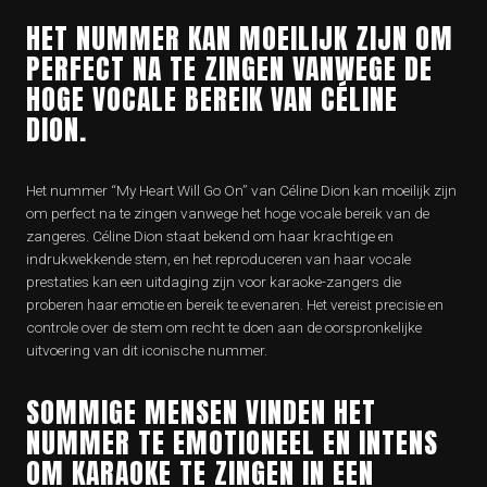
HET NUMMER KAN MOEILIJK ZIJN OM
PERFECT NA TE ZINGEN VANWEGE DE
HOGE VOCALE BEREIK VAN CÉLINE
DION.
Het nummer “My Heart Will Go On” van Céline Dion kan moeilijk zijn
om perfect na te zingen vanwege het hoge vocale bereik van de
zangeres. Céline Dion staat bekend om haar krachtige en
indrukwekkende stem, en het reproduceren van haar vocale
prestaties kan een uitdaging zijn voor karaoke-zangers die
proberen haar emotie en bereik te evenaren. Het vereist precisie en
controle over de stem om recht te doen aan de oorspronkelijke
uitvoering van dit iconische nummer.
SOMMIGE MENSEN VINDEN HET
NUMMER TE EMOTIONEEL EN INTENS
OM KARAOKE TE ZINGEN IN EEN