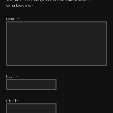
Je e-mailadres zal niet getoond worden.
Vereiste velden zijn
gemarkeerd met
*
Reactie
*
Naam
*
E-mail
*