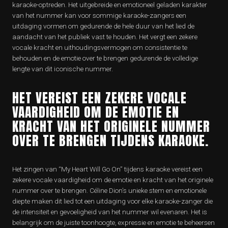
karaoke-optreden. Het uitgebreide en emotioneel geladen karakter
van het nummer kan voor sommige karaoke-zangers een
uitdaging vormen om gedurende de hele duur van het lied de
aandacht van het publiek vast te houden. Het vergt een zekere
vocale kracht en uithoudingsvermogen om consistentie te
behouden en de emotie over te brengen gedurende de volledige
lengte van dit iconische nummer.
HET VEREIST EEN ZEKERE VOCALE
VAARDIGHEID OM DE EMOTIE EN
KRACHT VAN HET ORIGINELE NUMMER
OVER TE BRENGEN TIJDENS KARAOKE.
Het zingen van “My Heart Will Go On” tijdens karaoke vereist een
zekere vocale vaardigheid om de emotie en kracht van het originele
nummer over te brengen. Céline Dion’s unieke stem en emotionele
diepte maken dit lied tot een uitdaging voor elke karaoke-zanger die
de intensiteit en gevoeligheid van het nummer wil evenaren. Het is
belangrijk om de juiste toonhoogte, expressie en emotie te beheersen