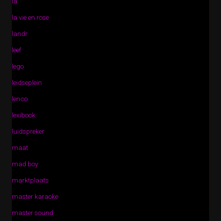
la
la vie en rose
landr
leef
lego
leidseplein
lenco
lexibook
luidspreker
maat
mad boy
marktplaats
master karaoke
master sound