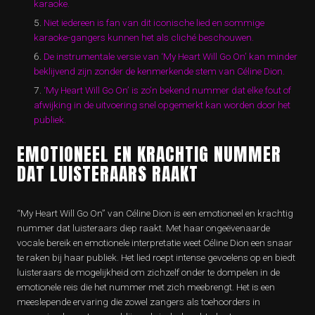
karaoke.
Niet iedereen is fan van dit iconische lied en sommige
karaoke-gangers kunnen het als cliché beschouwen.
De instrumentale versie van ‘My Heart Will Go On’ kan minder
beklijvend zijn zonder de kenmerkende stem van Céline Dion.
‘My Heart Will Go On’ is zo’n bekend nummer dat elke fout of
afwijking in de uitvoering snel opgemerkt kan worden door het
publiek.
EMOTIONEEL EN KRACHTIG NUMMER
DAT LUISTERAARS RAAKT
“My Heart Will Go On” van Céline Dion is een emotioneel en krachtig
nummer dat luisteraars diep raakt. Met haar ongeëvenaarde
vocale bereik en emotionele interpretatie weet Céline Dion een snaar
te raken bij haar publiek. Het lied roept intense gevoelens op en biedt
luisteraars de mogelijkheid om zichzelf onder te dompelen in de
emotionele reis die het nummer met zich meebrengt. Het is een
meeslepende ervaring die zowel zangers als toehoorders in