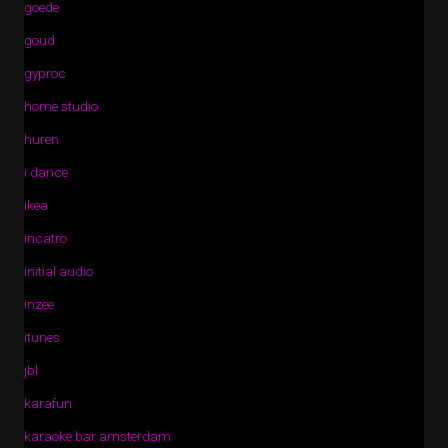
goede
goud
gyproc
home studio
huren
i dance
ikea
incatro
initial audio
inzee
itunes
jbl
karafun
karaoke bar amsterdam