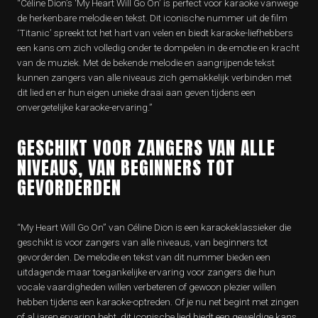
“Céline Dion’s ‘My Heart Will Go On’ is perfect voor karaoke vanwege
de herkenbare melodie en tekst. Dit iconische nummer uit de film
‘Titanic’ spreekt tot het hart van velen en biedt karaoke-liefhebbers
een kans om zich volledig onder te dompelen in de emotie en kracht
van de muziek. Met de bekende melodie en aangrijpende tekst
kunnen zangers van alle niveaus zich gemakkelijk verbinden met
dit lied en er hun eigen unieke draai aan geven tijdens een
onvergetelijke karaoke-ervaring.”
GESCHIKT VOOR ZANGERS VAN ALLE
NIVEAUS, VAN BEGINNERS TOT
GEVORDERDEN
“My Heart Will Go On” van Céline Dion is een karaokeklassieker die
geschikt is voor zangers van alle niveaus, van beginners tot
gevorderden. De melodie en tekst van dit nummer bieden een
uitdagende maar toegankelijke ervaring voor zangers die hun
vocale vaardigheden willen verbeteren of gewoon plezier willen
hebben tijdens een karaoke-optreden. Of je nu net begint met zingen
of al jaren ervaring hebt, dit iconische lied biedt een geweldige kans