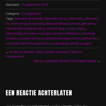
Geplaatst:
16 september 2025
Categorie:
Uncategorized
Tags:
betoverende melodie
,
blijvende indruk
,
céline dion
,
céline dion
my heart will go on karaoke
,
diepgaande tekst
,
emotie
,
gevoelens
,
herkenbare melodie en tekst
,
iconisch lied
,
impact
,
intens
,
interpretatie
,
karaoke-ervaringen
,
karaoke-liefhebbers
,
krachtige
vocalen
,
my heart will go on
,
tijdloze klassieker
,
titanic
,
toehoorders
,
universele aantrekkingskracht
,
vocale bereik
,
wereld
,
zangers
←
De Nieuwe Sensatie: Reality Karaoke Showcases Talent en
Entertainment!
Breng je zangtalent tot leven met Reaper Karaoke!
→
EEN REACTIE ACHTERLATEN