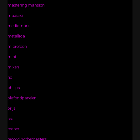
mastering mansion
maxiaxi
mediamarkt
metallica
microfoon
mini
mixen
no
philips
plafondpanelen
prijs
real
reaper
recordingthemasters