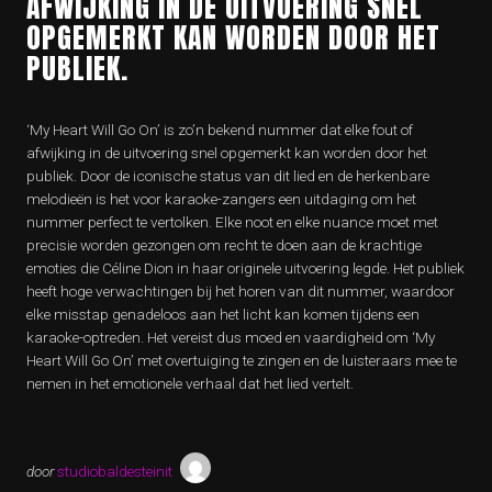
AFWIJKING IN DE UITVOERING SNEL
OPGEMERKT KAN WORDEN DOOR HET
PUBLIEK.
‘My Heart Will Go On’ is zo’n bekend nummer dat elke fout of
afwijking in de uitvoering snel opgemerkt kan worden door het
publiek. Door de iconische status van dit lied en de herkenbare
melodieën is het voor karaoke-zangers een uitdaging om het
nummer perfect te vertolken. Elke noot en elke nuance moet met
precisie worden gezongen om recht te doen aan de krachtige
emoties die Céline Dion in haar originele uitvoering legde. Het publiek
heeft hoge verwachtingen bij het horen van dit nummer, waardoor
elke misstap genadeloos aan het licht kan komen tijdens een
karaoke-optreden. Het vereist dus moed en vaardigheid om ‘My
Heart Will Go On’ met overtuiging te zingen en de luisteraars mee te
nemen in het emotionele verhaal dat het lied vertelt.
door
studiobaldesteinit