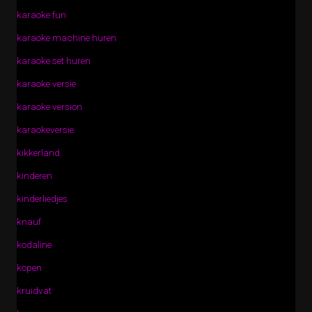
karaoke fun
karaoke machine huren
karaoke set huren
karaoke versie
karaoke version
karaokeversie
kikkerland
kinderen
kinderliedjes
knauf
kodaline
kopen
kruidvat