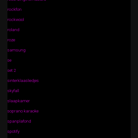
rockfon
rockwool
roland
roze
samsung
se
set 2
sinterklaasliedjes
skyfall
slaapkamer
soprano karaoke
spanplafond
spotify