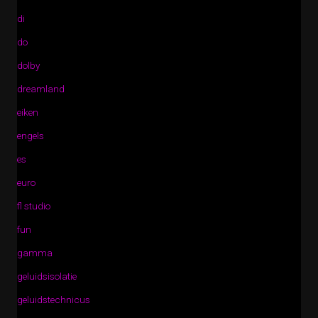
di
do
dolby
dreamland
eiken
engels
es
euro
fl studio
fun
gamma
geluidsisolatie
geluidstechnicus