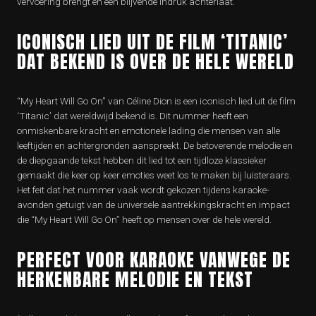
vervoering brengt en een blijvende indruk achterlaat.
ICONISCH LIED UIT DE FILM ‘TITANIC’
DAT BEKEND IS OVER DE HELE WERELD
“My Heart Will Go On” van Céline Dion is een iconisch lied uit de film
‘Titanic’ dat wereldwijd bekend is. Dit nummer heeft een
onmiskenbare kracht en emotionele lading die mensen van alle
leeftijden en achtergronden aanspreekt. De betoverende melodie en
de diepgaande tekst hebben dit lied tot een tijdloze klassieker
gemaakt die keer op keer emoties weet los te maken bij luisteraars.
Het feit dat het nummer vaak wordt gekozen tijdens karaoke-
avonden getuigt van de universele aantrekkingskracht en impact
die “My Heart Will Go On” heeft op mensen over de hele wereld.
PERFECT VOOR KARAOKE VANWEGE DE
HERKENBARE MELODIE EN TEKST