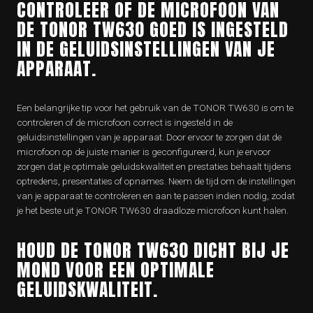
CONTROLEER OF DE MICROFOON VAN
DE TONOR TW630 GOED IS INGESTELD
IN DE GELUIDSINSTELLINGEN VAN JE
APPARAAT.
Een belangrijke tip voor het gebruik van de TONOR TW630 is om te
controleren of de microfoon correct is ingesteld in de
geluidsinstellingen van je apparaat. Door ervoor te zorgen dat de
microfoon op de juiste manier is geconfigureerd, kun je ervoor
zorgen dat je optimale geluidskwaliteit en prestaties behaalt tijdens
optredens, presentaties of opnames. Neem de tijd om de instellingen
van je apparaat te controleren en aan te passen indien nodig, zodat
je het beste uit je TONOR TW630 draadloze microfoon kunt halen.
HOUD DE TONOR TW630 DICHT BIJ JE
MOND VOOR EEN OPTIMALE
GELUIDSKWALITEIT.