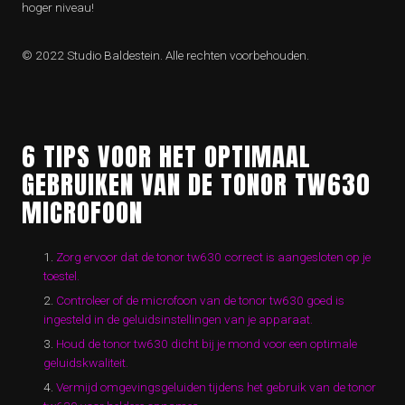
hoger niveau!
© 2022 Studio Baldestein. Alle rechten voorbehouden.
6 TIPS VOOR HET OPTIMAAL
GEBRUIKEN VAN DE TONOR TW630
MICROFOON
Zorg ervoor dat de tonor tw630 correct is aangesloten op je
toestel.
Controleer of de microfoon van de tonor tw630 goed is
ingesteld in de geluidsinstellingen van je apparaat.
Houd de tonor tw630 dicht bij je mond voor een optimale
geluidskwaliteit.
Vermijd omgevingsgeluiden tijdens het gebruik van de tonor