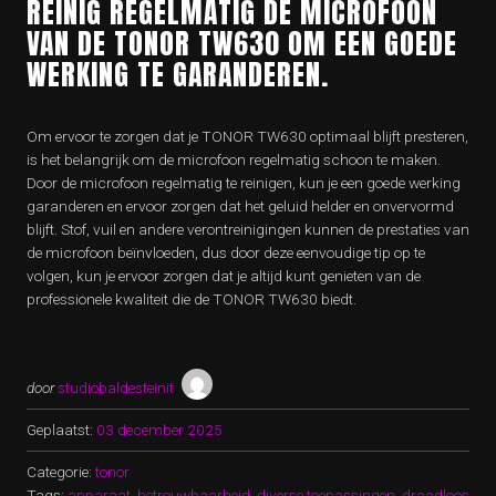
REINIG REGELMATIG DE MICROFOON
VAN DE TONOR TW630 OM EEN GOEDE
WERKING TE GARANDEREN.
Om ervoor te zorgen dat je TONOR TW630 optimaal blijft presteren,
is het belangrijk om de microfoon regelmatig schoon te maken.
Door de microfoon regelmatig te reinigen, kun je een goede werking
garanderen en ervoor zorgen dat het geluid helder en onvervormd
blijft. Stof, vuil en andere verontreinigingen kunnen de prestaties van
de microfoon beïnvloeden, dus door deze eenvoudige tip op te
volgen, kun je ervoor zorgen dat je altijd kunt genieten van de
professionele kwaliteit die de TONOR TW630 biedt.
door
studiobaldesteinit
Geplaatst:
03 december 2025
Categorie:
tonor
Tags:
apparaat
,
betrouwbaarheid
,
diverse toepassingen
,
draadloos