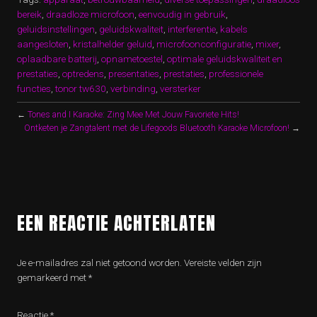
bereik
,
draadloze microfoon
,
eenvoudig in gebruik
,
geluidsinstellingen
,
geluidskwaliteit
,
interferentie
,
kabels
aangesloten
,
kristalhelder geluid
,
microfoonconfiguratie
,
mixer
,
oplaadbare batterij
,
opnametoestel
,
optimale geluidskwaliteit en
prestaties
,
optredens
,
presentaties
,
prestaties
,
professionele
functies
,
tonor tw630
,
verbinding
,
versterker
←
Tones and I Karaoke: Zing Mee Met Jouw Favoriete Hits!
Ontketen je Zangtalent met de Lifegoods Bluetooth Karaoke Microfoon!
→
EEN REACTIE ACHTERLATEN
Je e-mailadres zal niet getoond worden.
Vereiste velden zijn
gemarkeerd met
*
Reactie
*