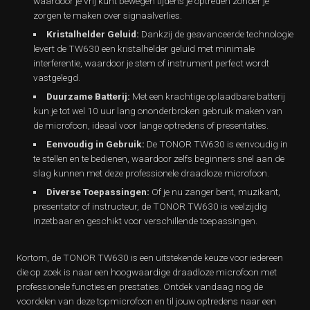
waardoor je vrij kunt bewegen tijdens je optreden zonder je
zorgen te maken over signaalverlies.
Kristalhelder Geluid:
Dankzij de geavanceerde technologie
levert de TW630 een kristalhelder geluid met minimale
interferentie, waardoor je stem of instrument perfect wordt
vastgelegd.
Duurzame Batterij:
Met een krachtige oplaadbare batterij
kun je tot wel 10 uur lang ononderbroken gebruik maken van
de microfoon, ideaal voor lange optredens of presentaties.
Eenvoudig in Gebruik:
De TONOR TW630 is eenvoudig in
te stellen en te bedienen, waardoor zelfs beginners snel aan de
slag kunnen met deze professionele draadloze microfoon.
Diverse Toepassingen:
Of je nu zanger bent, muzikant,
presentator of instructeur, de TONOR TW630 is veelzijdig
inzetbaar en geschikt voor verschillende toepassingen.
Kortom, de TONOR TW630 is een uitstekende keuze voor iedereen
die op zoek is naar een hoogwaardige draadloze microfoon met
professionele functies en prestaties. Ontdek vandaag nog de
voordelen van deze topmicrofoon en til jouw optredens naar een