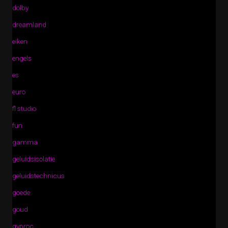
dolby
dreamland
eiken
engels
es
euro
fl studio
fun
gamma
geluidsisolatie
geluidstechnicus
goede
goud
gyproc