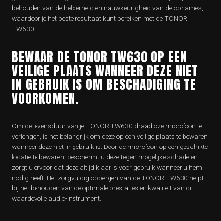
behouden van de helderheid en nauwkeurigheid van de opnames,
waardoor je het beste resultaat kunt bereiken met de TONOR
TW630.
BEWAAR DE TONOR TW630 OP EEN
VEILIGE PLAATS WANNEER DEZE NIET
IN GEBRUIK IS OM BESCHADIGING TE
VOORKOMEN.
Om de levensduur van je TONOR TW630 draadloze microfoon te
verlengen, is het belangrijk om deze op een veilige plaats te bewaren
wanneer deze niet in gebruik is. Door de microfoon op een geschikte
locatie te bewaren, beschermt u deze tegen mogelijke schade en
zorgt u ervoor dat deze altijd klaar is voor gebruik wanneer u hem
nodig heeft. Het zorgvuldig opbergen van de TONOR TW630 helpt
bij het behouden van de optimale prestaties en kwaliteit van dit
waardevolle audio-instrument.