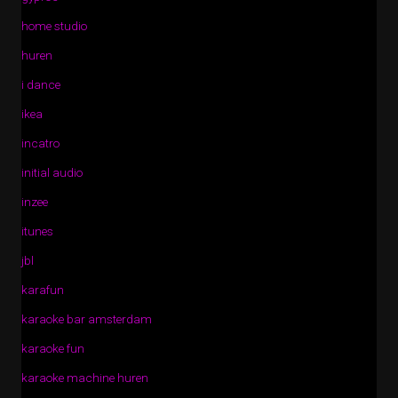
home studio
huren
i dance
ikea
incatro
initial audio
inzee
itunes
jbl
karafun
karaoke bar amsterdam
karaoke fun
karaoke machine huren