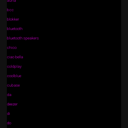
auna
bcc
blokker
bluetooth
bluetooth speakers
chico
ciao bella
coldplay
coolblue
cubase
da
deezer
di
do