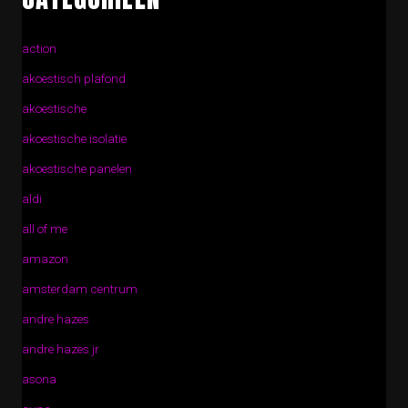
action
akoestisch plafond
akoestische
akoestische isolatie
akoestische panelen
aldi
all of me
amazon
amsterdam centrum
andre hazes
andre hazes jr
asona