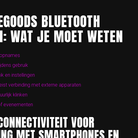
FEGOODS BLUETOOTH
: WAT JE MOET WETEN
e opnames
ijdens gebruik
ik en instellingen
st verbinding met externe apparaten
rlijk klinken
 of evenementen
CONNECTIVITEIT VOOR
ING MET SMARTPHONES EN