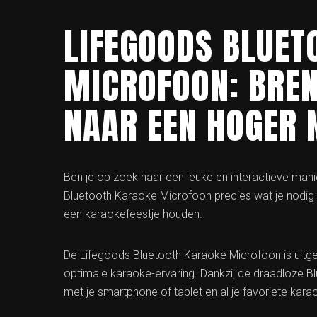
LIFEGOODS BLUET
MICROFOON: BREN
NAAR EEN HOGER 
Ben je op zoek naar een leuke en interactieve manie
Bluetooth Karaoke Microfoon precies wat je nodig h
een karaokefeestje houden.
De Lifegoods Bluetooth Karaoke Microfoon is uitg
optimale karaoke-ervaring. Dankzij de draadloze B
met je smartphone of tablet en al je favoriete ka