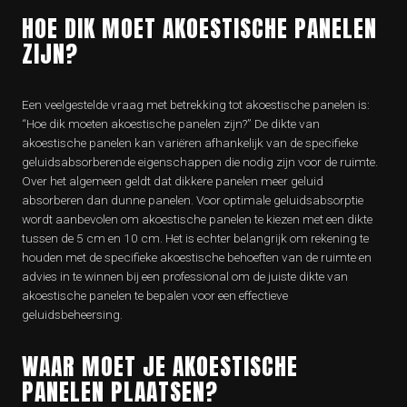
HOE DIK MOET AKOESTISCHE PANELEN
ZIJN?
Een veelgestelde vraag met betrekking tot akoestische panelen is:
“Hoe dik moeten akoestische panelen zijn?” De dikte van
akoestische panelen kan variëren afhankelijk van de specifieke
geluidsabsorberende eigenschappen die nodig zijn voor de ruimte.
Over het algemeen geldt dat dikkere panelen meer geluid
absorberen dan dunne panelen. Voor optimale geluidsabsorptie
wordt aanbevolen om akoestische panelen te kiezen met een dikte
tussen de 5 cm en 10 cm. Het is echter belangrijk om rekening te
houden met de specifieke akoestische behoeften van de ruimte en
advies in te winnen bij een professional om de juiste dikte van
akoestische panelen te bepalen voor een effectieve
geluidsbeheersing.
WAAR MOET JE AKOESTISCHE
PANELEN PLAATSEN?