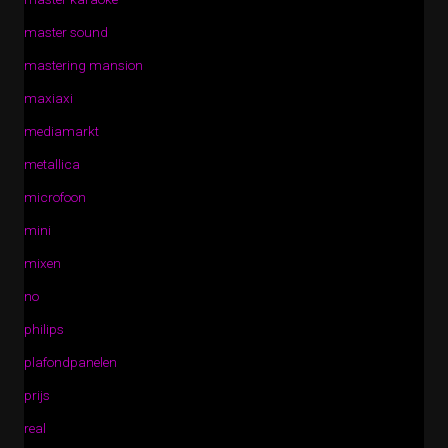
master sound
mastering mansion
maxiaxi
mediamarkt
metallica
microfoon
mini
mixen
no
philips
plafondpanelen
prijs
real