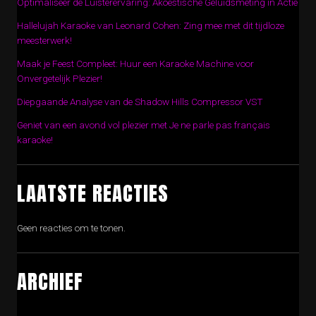
Optimaliseer de Luisterervaring: Akoestische Geluidsmeting in Actie
Hallelujah Karaoke van Leonard Cohen: Zing mee met dit tijdloze
meesterwerk!
Maak je Feest Compleet: Huur een Karaoke Machine voor
Onvergetelijk Plezier!
Diepgaande Analyse van de Shadow Hills Compressor VST
Geniet van een avond vol plezier met Je ne parle pas français
karaoke!
LAATSTE REACTIES
Geen reacties om te tonen.
ARCHIEF