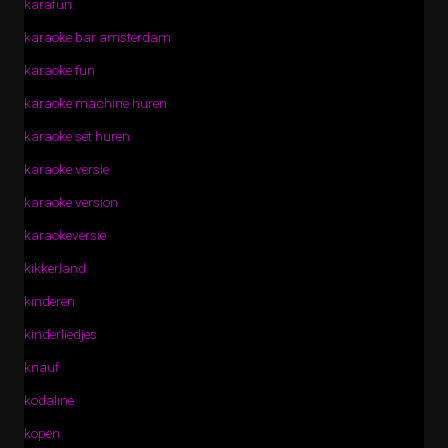
karafun
karaoke bar amsterdam
karaoke fun
karaoke machine huren
karaoke set huren
karaoke versie
karaoke version
karaokeversie
kikkerland
kinderen
kinderliedjes
knauf
kodaline
kopen