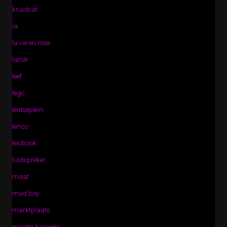
kruidvat
la
la vie en rose
landr
leef
lego
leidseplein
lenco
lexibook
luidspreker
maat
mad boy
marktplaats
master karaoke