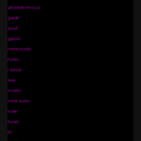
geluidstechnicus
goede
goud
gyproc
home studio
huren
i dance
ikea
incatro
initial audio
inzee
itunes
jbl