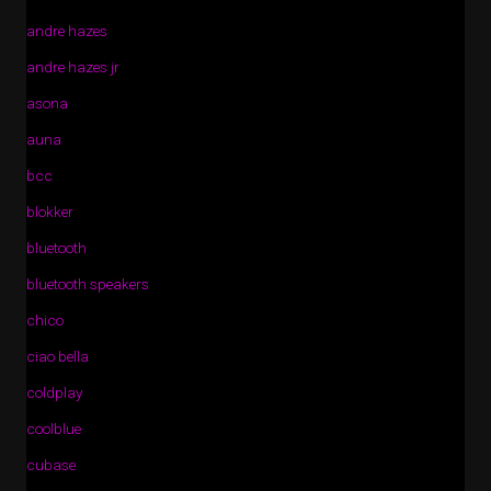
andre hazes
andre hazes jr
asona
auna
bcc
blokker
bluetooth
bluetooth speakers
chico
ciao bella
coldplay
coolblue
cubase