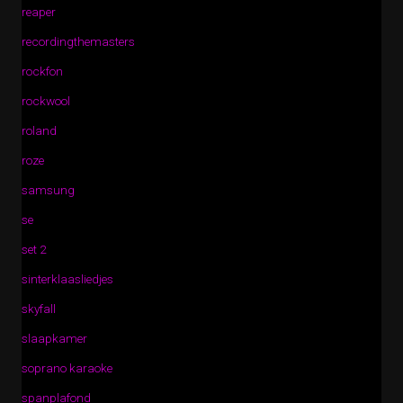
reaper
recordingthemasters
rockfon
rockwool
roland
roze
samsung
se
set 2
sinterklaasliedjes
skyfall
slaapkamer
soprano karaoke
spanplafond