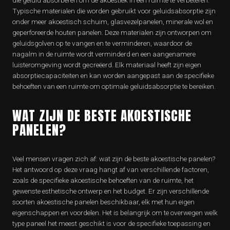
die geluid absorberen om de akoestiek in een ruimte te verbeteren.
Typische materialen die worden gebruikt voor geluidsabsorptie zijn
onder meer akoestisch schuim, glasvezelpanelen, minerale wol en
geperforeerde houten panelen. Deze materialen zijn ontworpen om
geluidsgolven op te vangen en te verminderen, waardoor de
nagalm in de ruimte wordt verminderd en een aangenamere
luisteromgeving wordt gecreëerd. Elk materiaal heeft zijn eigen
absorptiecapaciteiten en kan worden aangepast aan de specifieke
behoeften van een ruimte om optimale geluidsabsorptie te bereiken.
WAT ZIJN DE BESTE AKOESTISCHE
PANELEN?
Veel mensen vragen zich af: wat zijn de beste akoestische panelen?
Het antwoord op deze vraag hangt af van verschillende factoren,
zoals de specifieke akoestische behoeften van de ruimte, het
gewenste esthetische ontwerp en het budget. Er zijn verschillende
soorten akoestische panelen beschikbaar, elk met hun eigen
eigenschappen en voordelen. Het is belangrijk om te overwegen welk
type paneel het meest geschikt is voor de specifieke toepassing en