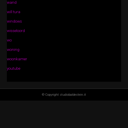
wand
will tura
windows
wisseloord
wo
woning
woonkamer
youtube
© Copyright studiobaldestein.it