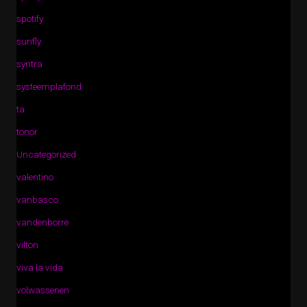
spotify
sunfly
syntra
systeemplafond
ta
tonor
Uncategorized
valentino
vanbasco
vandenborre
vilton
viva la vida
volwassenen