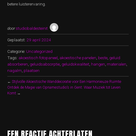
betere luisterervaring.
door
studiobaldesteinit
Geplaatst:
29 april 2024
Categorie:
Uncategorized
Tags:
akoestisch fotopaneel
,
akoestische panelen
,
beste
,
geluid
absorberen
,
geluidsabsorptie
,
geluidskwaliteit
,
hangen
,
materialen
,
nagalm
,
plaatsen
←
Stijlvolle Akoestische Wanddecoratie voor Een Harmonieuze Ruimte
Ontdek de Magie van Opnamestudio’s in Gent: Waar Muziek tot Leven
Komt
→
EEN REACTIE ACHTERLATEN