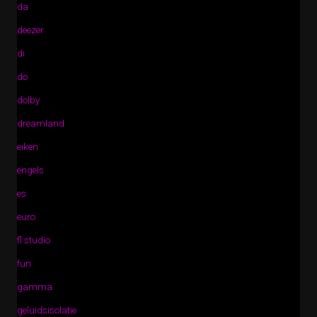
da
deezer
di
do
dolby
dreamland
eiken
engels
es
euro
fl studio
fun
gamma
geluidsisolatie