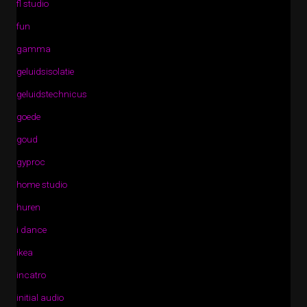
fl studio
fun
gamma
geluidsisolatie
geluidstechnicus
goede
goud
gyproc
home studio
huren
i dance
ikea
incatro
initial audio