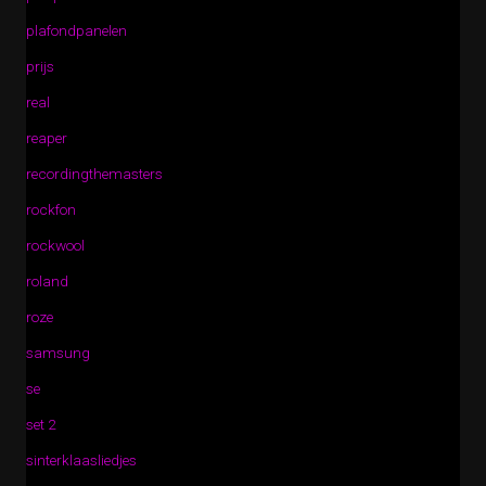
plafondpanelen
prijs
real
reaper
recordingthemasters
rockfon
rockwool
roland
roze
samsung
se
set 2
sinterklaasliedjes