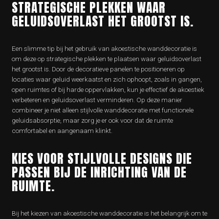
STRATEGISCHE PLEKKEN WAAR
GELUIDSOVERLAST HET GROOTST IS.
Een slimme tip bij het gebruik van akoestische wanddecoratie is
om deze op strategische plekken te plaatsen waar geluidsoverlast
het grootst is. Door de decoratieve panelen te positioneren op
locaties waar geluid weerkaatst en zich ophoopt, zoals in gangen,
open ruimtes of bij harde oppervlakken, kun je effectief de akoestiek
verbeteren en geluidsoverlast verminderen. Op deze manier
combineer je niet alleen stijlvolle wanddecoratie met functionele
geluidsabsorptie, maar zorg je er ook voor dat de ruimte
comfortabel en aangenaam klinkt.
KIES VOOR STIJLVOLLE DESIGNS DIE
PASSEN BIJ DE INRICHTING VAN DE
RUIMTE.
Bij het kiezen van akoestische wanddecoratie is het belangrijk om te