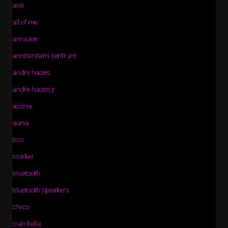
aldi
all of me
amazon
amsterdam centrum
andre hazes
andre hazes jr
asona
auna
bcc
blokker
bluetooth
bluetooth speakers
chico
ciao bella