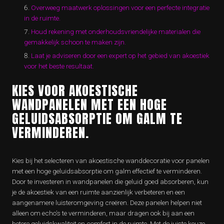
Overweeg maatwerk oplossingen voor een perfecte integratie
in de ruimte.
Houd rekening met onderhoudsvriendelijke materialen die
gemakkelijk schoon te maken zijn.
Laat je adviseren door een expert op het gebied van akoestiek
voor het beste resultaat.
KIES VOOR AKOESTISCHE
WANDPANELEN MET EEN HOGE
GELUIDSABSORPTIE OM GALM TE
VERMINDEREN.
Kies bij het selecteren van akoestische wanddecoratie voor panelen
met een hoge geluidsabsorptie om galm effectief te verminderen.
Door te investeren in wandpanelen die geluid goed absorberen, kun
je de akoestiek van een ruimte aanzienlijk verbeteren en een
aangenamere luisteromgeving creëren. Deze panelen helpen niet
alleen om echo’s te verminderen, maar dragen ook bij aan een
betere geluidskwaliteit en comfort in de ruimte. Met de juiste keuze