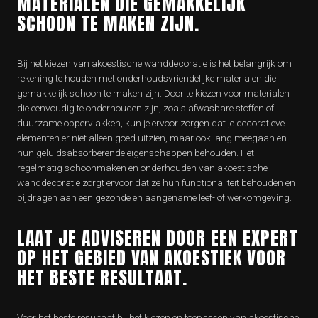
MATERIALEN DIE GEMAKKELIJK
SCHOON TE MAKEN ZIJN.
Bij het kiezen van akoestische wanddecoratie is het belangrijk om
rekening te houden met onderhoudsvriendelijke materialen die
gemakkelijk schoon te maken zijn. Door te kiezen voor materialen
die eenvoudig te onderhouden zijn, zoals afwasbare stoffen of
duurzame oppervlakken, kun je ervoor zorgen dat je decoratieve
elementen er niet alleen goed uitzien, maar ook lang meegaan en
hun geluidsabsorberende eigenschappen behouden. Het
regelmatig schoonmaken en onderhouden van akoestische
wanddecoratie zorgt ervoor dat ze hun functionaliteit behouden en
bijdragen aan een gezonde en aangename leef- of werkomgeving.
LAAT JE ADVISEREN DOOR EEN EXPERT
OP HET GEBIED VAN AKOESTIEK VOOR
HET BESTE RESULTAAT.
Voor het beste resultaat bij het kiezen en toepassen van akoestische