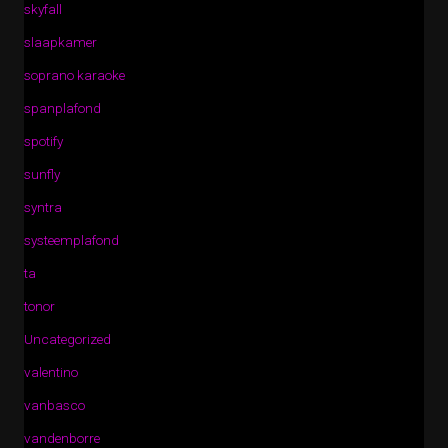
skyfall
slaapkamer
soprano karaoke
spanplafond
spotify
sunfly
syntra
systeemplafond
ta
tonor
Uncategorized
valentino
vanbasco
vandenborre