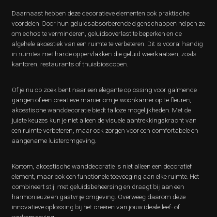
Daarnaast hebben deze decoratieve elementen ook praktische
voordelen. Door hun geluidsabsorberende eigenschappen helpen ze
om echo’s te verminderen, geluidsoverlast te beperken en de
algehele akoestiek van een ruimte te verbeteren. Dit is vooral handig
in ruimtes met harde oppervlakken die geluid weerkaatsen, zoals
kantoren, restaurants of thuisbioscopen.
Of je nu op zoek bent naar een elegante oplossing voor galmende
gangen of een creatieve manier om je woonkamer op te fleuren,
akoestische wanddecoratie biedt talloze mogelijkheden. Met de
juiste keuzes kun je niet alleen de visuele aantrekkingskracht van
een ruimte verbeteren, maar ook zorgen voor een comfortabele en
aangename luisteromgeving.
Kortom, akoestische wanddecoratie is niet alleen een decoratief
element, maar ook een functionele toevoeging aan elke ruimte. Het
combineert stijl met geluidsbeheersing en draagt bij aan een
harmonieuze en gastvrije omgeving. Overweeg daarom deze
innovatieve oplossing bij het creëren van jouw ideale leef- of