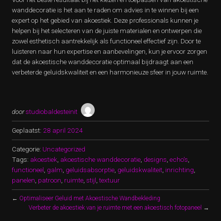
wanddecoratie is het aan te raden om advies in te winnen bij een
expert op het gebied van akoestiek. Deze professionals kunnen je
helpen bij het selecteren van de juiste materialen en ontwerpen die
zowel esthetisch aantrekkelijk als functioneel effectief zijn. Door te
luisteren naar hun expertise en aanbevelingen, kun je ervoor zorgen
dat de akoestische wanddecoratie optimaal bijdraagt aan een
verbeterde geluidskwaliteit en een harmonieuze sfeer in jouw ruimte.
door
studiobaldesteinit
Geplaatst:
28 april 2024
Categorie:
Uncategorized
Tags:
akoestiek
,
akoestische wanddecoratie
,
designs
,
echo's
,
functioneel
,
galm
,
geluidsabsorptie
,
geluidskwaliteit
,
inrichting
,
panelen
,
patroon
,
ruimte
,
stijl
,
textuur
←
Optimaliseer Geluid met Akoestische Wandbekleding
Verbeter de akoestiek van je ruimte met een akoestisch fotopaneel
→