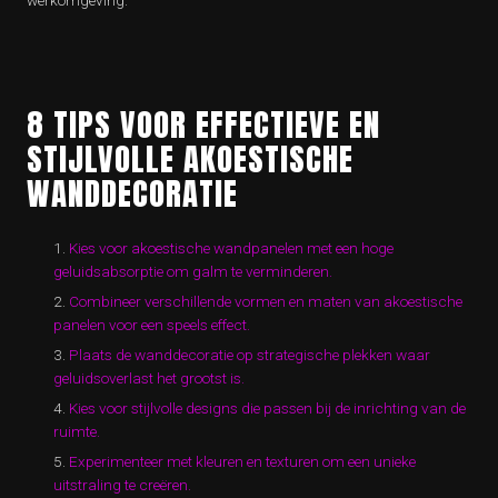
werkomgeving.
8 TIPS VOOR EFFECTIEVE EN
STIJLVOLLE AKOESTISCHE
WANDDECORATIE
Kies voor akoestische wandpanelen met een hoge
geluidsabsorptie om galm te verminderen.
Combineer verschillende vormen en maten van akoestische
panelen voor een speels effect.
Plaats de wanddecoratie op strategische plekken waar
geluidsoverlast het grootst is.
Kies voor stijlvolle designs die passen bij de inrichting van de
ruimte.
Experimenteer met kleuren en texturen om een unieke
uitstraling te creëren.