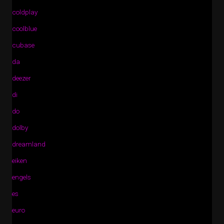
coldplay
coolblue
cubase
da
deezer
di
do
dolby
dreamland
eiken
engels
es
euro