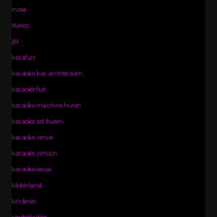
inzee
itunes
jbl
karafun
karaoke bar amsterdam
karaoke fun
karaoke machine huren
karaoke set huren
karaoke versie
karaoke version
karaokeversie
kikkerland
kinderen