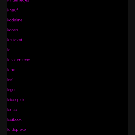
kinderliedjes
knauf
kodaline
kopen
kruidvat
la
la vie en rose
landr
leef
lego
leidseplein
lenco
lexibook
luidspreker