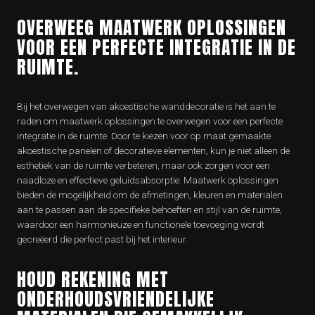
OVERWEEG MAATWERK OPLOSSINGEN
VOOR EEN PERFECTE INTEGRATIE IN DE
RUIMTE.
Bij het overwegen van akoestische wanddecoratie is het aan te
raden om maatwerk oplossingen te overwegen voor een perfecte
integratie in de ruimte. Door te kiezen voor op maat gemaakte
akoestische panelen of decoratieve elementen, kun je niet alleen de
esthetiek van de ruimte verbeteren, maar ook zorgen voor een
naadloze en effectieve geluidsabsorptie. Maatwerk oplossingen
bieden de mogelijkheid om de afmetingen, kleuren en materialen
aan te passen aan de specifieke behoeften en stijl van de ruimte,
waardoor een harmonieuze en functionele toevoeging wordt
gecreëerd die perfect past bij het interieur.
HOUD REKENING MET
ONDERHOUDSVRIENDELIJKE