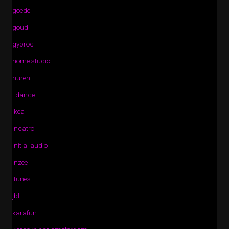
goede
goud
gyproc
home studio
huren
i dance
ikea
incatro
initial audio
inzee
itunes
jbl
karafun