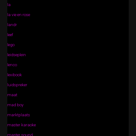
la
la vie en rose
landr
leef
lego
leidseplein
lenco
lexibook
luidspreker
maat
mad boy
marktplaats
master karaoke
master sound