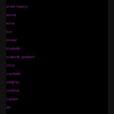
andre hazes jr
asona
auna
bcc
blokker
bluetooth
bluetooth speakers
chico
ciao bella
coldplay
coolblue
cubase
da