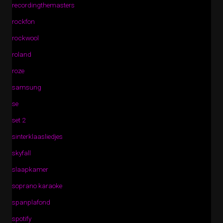
recordingthemasters
rockfon
rockwool
roland
roze
samsung
se
set 2
sinterklaasliedjes
skyfall
slaapkamer
soprano karaoke
spanplafond
spotify