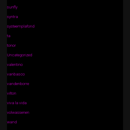
sunfly
syntra
systeemplafond
ta
tonor
Uncategorized
valentino
vanbasco
vandenborre
vilton
viva la vida
volwassenen
wand