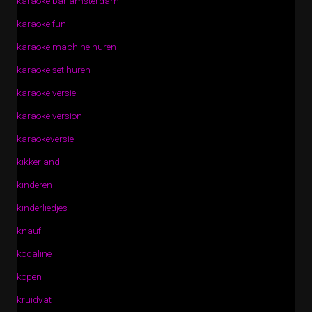
karaoke bar amsterdam
karaoke fun
karaoke machine huren
karaoke set huren
karaoke versie
karaoke version
karaokeversie
kikkerland
kinderen
kinderliedjes
knauf
kodaline
kopen
kruidvat