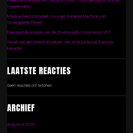
Hallelujah Karaoke van Leonard Cohen: Zing mee met dit tijdloze
meesterwerk!
Maak je Feest Compleet: Huur een Karaoke Machine voor
Onvergetelijk Plezier!
Diepgaande Analyse van de Shadow Hills Compressor VST
Geniet van een avond vol plezier met Je ne parle pas français
karaoke!
LAATSTE REACTIES
Geen reacties om te tonen.
ARCHIEF
augustus 2026