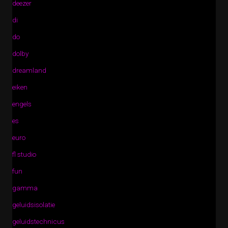
deezer
di
do
dolby
dreamland
eiken
engels
es
euro
fl studio
fun
gamma
geluidsisolatie
geluidstechnicus