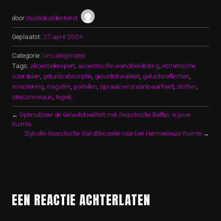
door
studiobaldesteinit
Geplaatst:
27 april 2024
Categorie:
Uncategorized
Tags:
akoestiekexpert
,
akoestische wandbekleding
,
esthetische
voordelen
,
geluidsabsorptie
,
geluidskwaliteit
,
geluidsreflecties
,
investering
,
nagalm
,
panelen
,
spraakverstaanbaarheid
,
stoffen
,
stressniveaus
,
tegels
←
Optimaliseer de Geluidskwaliteit met Akoestische Baffles in jouw
Ruimte
Stijlvolle Akoestische Wanddecoratie voor Een Harmonieuze Ruimte
→
EEN REACTIE ACHTERLATEN