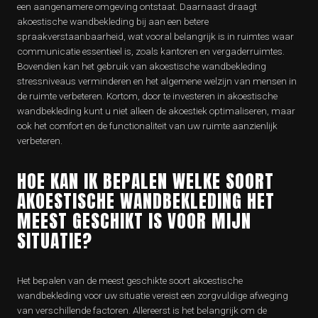
een aangenamere omgeving ontstaat. Daarnaast draagt
akoestische wandbekleding bij aan een betere
spraakverstaanbaarheid, wat vooral belangrijk is in ruimtes waar
communicatie essentieel is, zoals kantoren en vergaderruimtes.
Bovendien kan het gebruik van akoestische wandbekleding
stressniveaus verminderen en het algemene welzijn van mensen in
de ruimte verbeteren. Kortom, door te investeren in akoestische
wandbekleding kunt u niet alleen de akoestiek optimaliseren, maar
ook het comfort en de functionaliteit van uw ruimte aanzienlijk
verbeteren.
HOE KAN IK BEPALEN WELKE SOORT
AKOESTISCHE WANDBEKLEDING HET
MEEST GESCHIKT IS VOOR MIJN
SITUATIE?
Het bepalen van de meest geschikte soort akoestische
wandbekleding voor uw situatie vereist een zorgvuldige afweging
van verschillende factoren. Allereerst is het belangrijk om de