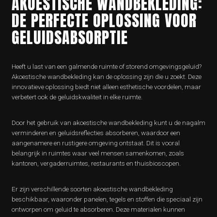
AKOESTISCHE WANDBEKLEDING:
DE PERFECTE OPLOSSING VOOR
GELUIDSABSORPTIE
Heeft u last van een galmende ruimte of storend omgevingsgeluid?
Akoestische wandbekleding kan de oplossing zijn die u zoekt. Deze
innovatieve oplossing biedt niet alleen esthetische voordelen, maar
verbetert ook de geluidskwaliteit in elke ruimte.
Door het gebruik van akoestische wandbekleding kunt u de nagalm
verminderen en geluidsreflecties absorberen, waardoor een
aangenamere en rustigere omgeving ontstaat. Dit is vooral
belangrijk in ruimtes waar veel mensen samenkomen, zoals
kantoren, vergaderruimtes, restaurants en thuisbioscopen.
Er zijn verschillende soorten akoestische wandbekleding
beschikbaar, waaronder panelen, tegels en stoffen die speciaal zijn
ontworpen om geluid te absorberen. Deze materialen kunnen