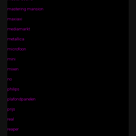
mastering mansion
maxiaxi
mediamarkt
metallica
microfoon
mini
mixen
no
philips
plafondpanelen
prijs
real
reaper