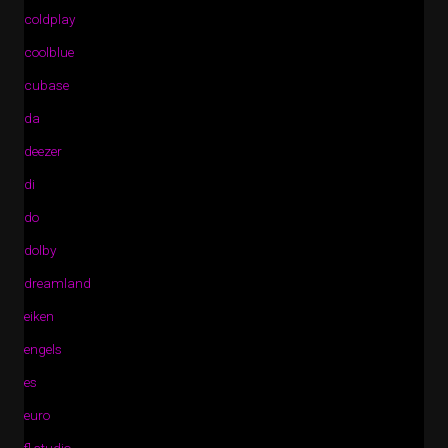
coldplay
coolblue
cubase
da
deezer
di
do
dolby
dreamland
eiken
engels
es
euro