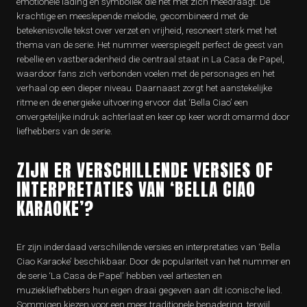
emotionele lading en symboliek die het met zich meedraagt. De
krachtige en meeslepende melodie, gecombineerd met de
betekenisvolle tekst over verzet en vrijheid, resoneert sterk met het
thema van de serie. Het nummer weerspiegelt perfect de geest van
rebellie en vastberadenheid die centraal staat in La Casa de Papel,
waardoor fans zich verbonden voelen met de personages en het
verhaal op een dieper niveau. Daarnaast zorgt het aanstekelijke
ritme en de energieke uitvoering ervoor dat ‘Bella Ciao’ een
onvergetelijke indruk achterlaat en keer op keer wordt omarmd door
liefhebbers van de serie.
ZIJN ER VERSCHILLENDE VERSIES OF
INTERPRETATIES VAN ‘BELLA CIAO
KARAOKE’?
Er zijn inderdaad verschillende versies en interpretaties van ‘Bella
Ciao Karaoke’ beschikbaar. Door de populariteit van het nummer en
de serie ‘La Casa de Papel’ hebben veel artiesten en
muziekliefhebbers hun eigen draai gegeven aan dit iconische lied.
Sommigen kiezen voor een meer traditionele benadering, terwijl