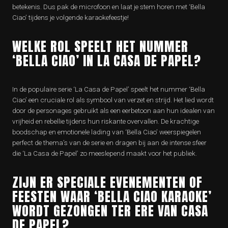
betekenis. Dus pak de microfoon en laat je stem horen met ‘Bella
Ciao’ tijdens je volgende karaokefeestje!
WELKE ROL SPEELT HET NUMMER
‘BELLA CIAO’ IN LA CASA DE PAPEL?
In de populaire serie ‘La Casa de Papel’ speelt het nummer ‘Bella
Ciao’ een cruciale rol als symbool van verzet en strijd. Het lied wordt
door de personages gebruikt als een eerbetoon aan hun idealen van
vrijheid en rebellie tijdens hun riskante overvallen. De krachtige
boodschap en emotionele lading van ‘Bella Ciao’ weerspiegelen
perfect de thema’s van de serie en dragen bij aan de intense sfeer
die ‘La Casa de Papel’ zo meeslepend maakt voor het publiek.
ZIJN ER SPECIALE EVENEMENTEN OF
FEESTEN WAAR ‘BELLA CIAO KARAOKE’
WORDT GEZONGEN TER ERE VAN CASA
DE PAPEL?