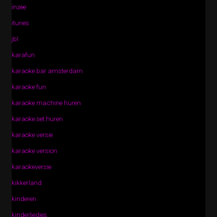
inzee
itunes
jbl
karafun
karaoke bar amsterdam
karaoke fun
karaoke machine huren
karaoke set huren
karaoke versie
karaoke version
karaokeversie
kikkerland
kinderen
kinderliedjes