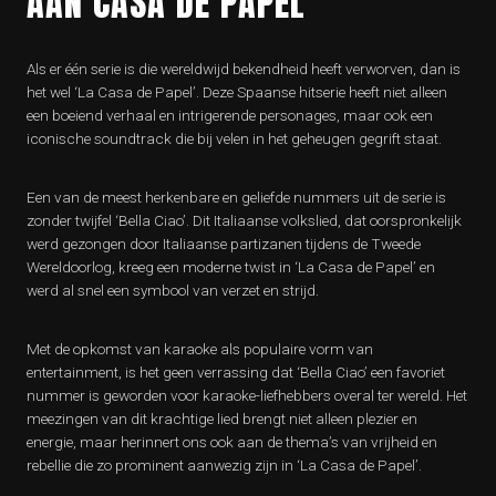
AAN CASA DE PAPEL
Als er één serie is die wereldwijd bekendheid heeft verworven, dan is
het wel ‘La Casa de Papel’. Deze Spaanse hitserie heeft niet alleen
een boeiend verhaal en intrigerende personages, maar ook een
iconische soundtrack die bij velen in het geheugen gegrift staat.
Een van de meest herkenbare en geliefde nummers uit de serie is
zonder twijfel ‘Bella Ciao’. Dit Italiaanse volkslied, dat oorspronkelijk
werd gezongen door Italiaanse partizanen tijdens de Tweede
Wereldoorlog, kreeg een moderne twist in ‘La Casa de Papel’ en
werd al snel een symbool van verzet en strijd.
Met de opkomst van karaoke als populaire vorm van
entertainment, is het geen verrassing dat ‘Bella Ciao’ een favoriet
nummer is geworden voor karaoke-liefhebbers overal ter wereld. Het
meezingen van dit krachtige lied brengt niet alleen plezier en
energie, maar herinnert ons ook aan de thema’s van vrijheid en
rebellie die zo prominent aanwezig zijn in ‘La Casa de Papel’.