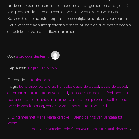
anderen experimenteren met moderne arrangementen en stijlen. Dit
zorgt ervoor dat er voor iedereen wel een versie van ‘Bella Ciao
Karaoke’ is die aansluit bij hun persoonlijke smaak en voorkeuren.
Het diversiteit aan interpretaties draagt bij aan de rijke geschiedenis
en betekenis van dit tijdloze nummer.
door
studiobaldesteinit
Geplaatst:
12 januari 2025
Categorie:
Uncategorized
Tags:
bella ciao
,
bella ciao karaoke casa de papel
,
casa de papel
,
entertainment
,
italiaans volkslied
,
karaoke
,
karaoke-liefhebbers
,
la
casa de papel
,
muziek
,
nummer
,
partizanen
,
plezier
,
rebellie
,
serie
,
tweede wereldoorlog
,
verzet
,
viva la resistencia
,
vrijheid
←
Zing mee met Maria Maria karaoke – Breng de hits van Santana tot
leven!
Rock Your Karaoke: Beleef Een Avond Vol Muzikaal Plezier!
→