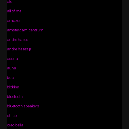
aldi
all of me
amazon
amsterdam centrum
andre hazes
andre hazes jr
asona
auna
bcc
blokker
bluetooth
bluetooth speakers
chico
ciao bella