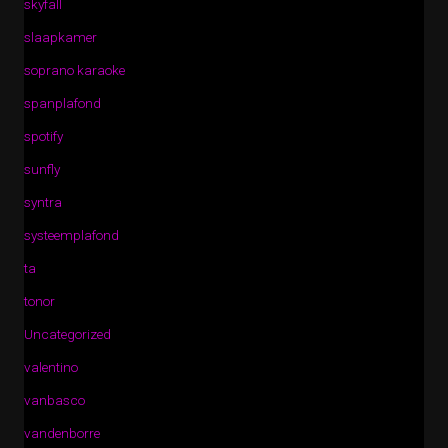
skyfall
slaapkamer
soprano karaoke
spanplafond
spotify
sunfly
syntra
systeemplafond
ta
tonor
Uncategorized
valentino
vanbasco
vandenborre