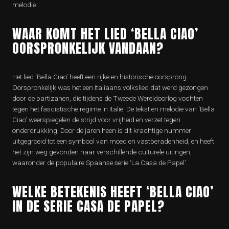
melodie.
WAAR KOMT HET LIED ‘BELLA CIAO’
OORSPRONKELIJK VANDAAN?
Het lied ‘Bella Ciao’ heeft een rijke en historische oorsprong.
Oorspronkelijk was het een Italiaans volkslied dat werd gezongen
door de partizanen, die tijdens de Tweede Wereldoorlog vochten
tegen het fascistische regime in Italië. De tekst en melodie van ‘Bella
Ciao’ weerspiegelen de strijd voor vrijheid en verzet tegen
onderdrukking. Door de jaren heen is dit krachtige nummer
uitgegroeid tot een symbool van moed en vastberadenheid, en heeft
het zijn weg gevonden naar verschillende culturele uitingen,
waaronder de populaire Spaanse serie ‘La Casa de Papel’.
WELKE BETEKENIS HEEFT ‘BELLA CIAO’
IN DE SERIE CASA DE PAPEL?