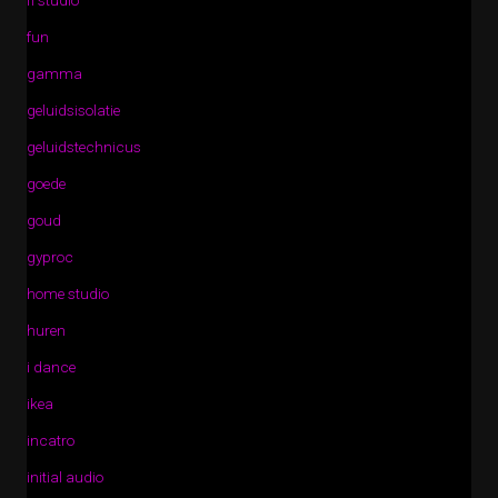
fl studio
fun
gamma
geluidsisolatie
geluidstechnicus
goede
goud
gyproc
home studio
huren
i dance
ikea
incatro
initial audio