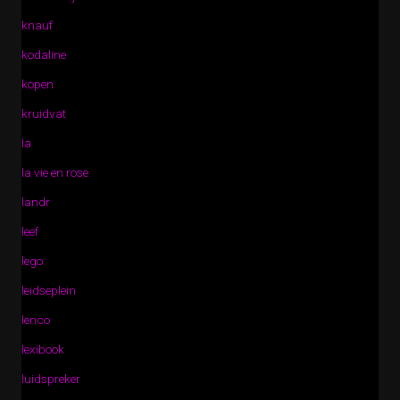
knauf
kodaline
kopen
kruidvat
la
la vie en rose
landr
leef
lego
leidseplein
lenco
lexibook
luidspreker