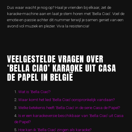
Dus waar wacht je nog op? Haal je vrienden bij elkaar, zet de
karaoke-machine aan en laat je stem horen met ‘Bella Ciao’. Voel de
emotie en passie achter dit nummer terwijl je samen geniet van een
avond vol muziek en plezier. Viva la resistencia!
VEELGESTELDE VRAGEN OVER
‘BELLA CIAO’ KARAOKE UIT CASA
DE PAPEL IN BELGIË
Wat is ‘Bella Ciao’?
Waar komt het lied ‘Bella Ciao’ oorspronkelijk vandaan?
Welke betekenis heeft ‘Bella Ciao’ in de serie Casa de Papel?
Is er een karaokeversie beschikbaar van ‘Bella Ciao’ uit Casa
de Papel?
Hoe kan ik ‘Bella Ciao’ zingen als karaoke?