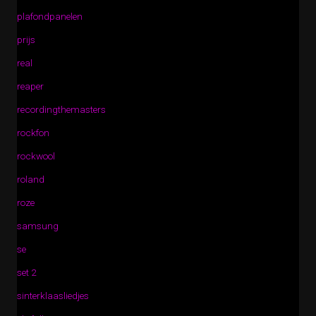
plafondpanelen
prijs
real
reaper
recordingthemasters
rockfon
rockwool
roland
roze
samsung
se
set 2
sinterklaasliedjes