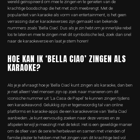
wereld geïnspireerd om mee te zingen en te genieten van de
krachtige boodschap die het met zich meebrengt. Met de
populariteit van karaoke als vorm van entertainment, is het geen
verrassing dat er karaokeversies zijn gemaakt van bekende
nummers zoals ‘Bella Ciao’. Dus als je zin hebt om je innerlijke rebel
los te laten en mee te zingen met dit symbolische lied, zoek dan snel
naar de karaokeversie en laat je stem horen!
HOE KAN IK ‘BELLA CIAO’ ZINGEN ALS
KARAOKE?
Als je je afvraagt hoe je ‘Bella Ciao’ kunt zingen als karaoke, dan ben
je niet alleen! Veel mensen zijn op zoek naar manieren om dit
iconische nummer uit ‘La Casa de Papel’ te kunnen zingen tijdens
een karaokeavond. Gelukkig zijn er tegenwoordig tal van online
platforms en karaoke-apps die een karaokeversie van ‘Bella Ciao’
aanbieden. Je kunt eenvoudig zoeken naar deze versies en ze
afspelen terwijl je meezingt met de tekst. Het is een geweldige manier
om de sfeer van de serie te herbeleven en samen met vrienden of
familie plezier te hebben met het zingen van dit krachtige lied vol