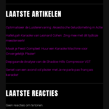
LAATSTE ARTIKELEN
Optimaliseer de Luisterervaring: Akoestische Geluidsmeting in Actie
Hallelujah Karaoke van Leonard Cohen: Zing mee met dit tijdloze
meesterwerk!
Maak je Feest Compleet: Huur een Karaoke Machine voor
Onvergetelijk Plezier!
Diepgaande Analyse van de Shadow Hills Compressor VST
Geniet van een avond vol plezier met Je ne parle pas français
karaoke!
LAATSTE REACTIES
Geen reacties om te tonen.