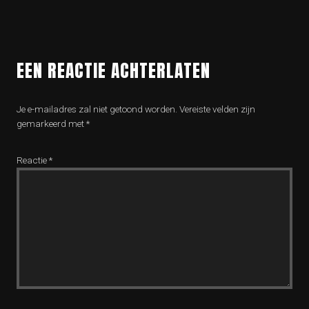
EEN REACTIE ACHTERLATEN
Je e-mailadres zal niet getoond worden.
Vereiste velden zijn
gemarkeerd met
*
Reactie
*