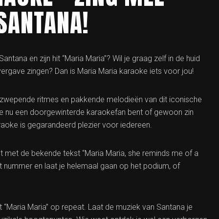
 SANTANA!
antana en zijn hit “Maria Maria”? Wil je graag zelf in de huid
vergave zingen? Dan is Maria Maria karaoke iets voor jou!
pzwepende ritmes en pakkende melodieën van dit iconische
f je nu een doorgewinterde karaokefan bent of gewoon zin
raoke is gegarandeerd plezier voor iedereen.
zingt met de bekende tekst “Maria Maria, she reminds me of a
et nummer en laat je helemaal gaan op het podium, of
t “Maria Maria” op repeat. Laat de muziek van Santana je