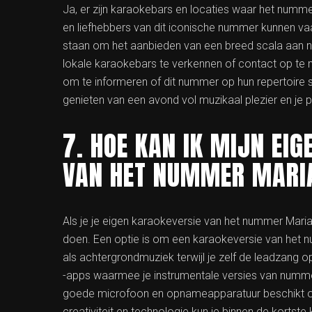
Ja, er zijn karaokebars en locaties waar het num
en liefhebbers van dit iconische nummer kunnen va
staan om het aanbieden van een breed scala aan 
lokale karaokebars te verkennen of contact op te
om te informeren of dit nummer op hun repertoire 
genieten van een avond vol muzikaal plezier en je
7. HOE KAN IK MIJN EI
VAN HET NUMMER MARI
Als je je eigen karaokeversie van het nummer Maria
doen. Een optie is om een karaokeversie van het n
als achtergrondmuziek terwijl je zelf de leadzang
-apps waarmee je instrumentale versies van numm
goede microfoon en opnameapparatuur beschikt om
creativiteit en technologie kun je binnen de kortst