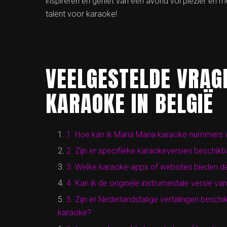
inspireren en geniet van een avond vol plezier en
talent voor karaoke!
VEELGESTELDE VRAG
KARAOKE IN BELGIË
1. Hoe kan ik Maria Maria karaoke-nummers 
2. Zijn er specifieke karaokeversies beschi
3. Welke karaoke-apps of websites bieden de
4. Kan ik de originele instrumentale versie v
5. Zijn er Nederlandstalige vertalingen besc
karaoke?