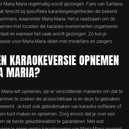
mer Maria Maria regelmatig wordt gezongen. Fans van Santana
ak terecht bij specifieke karaokegelegenheden die bekend
nummers, waaronder Maria Maria. Het is raadzaam om de
 nemen met locaties die karaoke-evenementen organiseren
staat en wanneer het vaak wordt gezongen. Zo kun je
 passie voor Maria Maria delen met medefans en zangers.
GEN KARAOKEVERSIE OPNEMEN
A MARIA?
 Maria wilt opnemen, zijn er verschillende manieren om dat te
ummer te zoeken die al beschikbaar is en deze te gebruiken
 opneemt. Je kunt ook gebruikmaken van karaoke-software of
ers kunt maken en opnemen. Zorg ervoor dat je over een
 de beste geluidskwaliteit te garanderen. Met wat
e keren je eigen unieke karaokeversie van Maria Maria creëren!