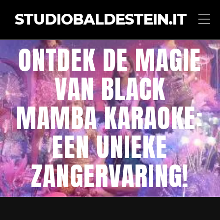
STUDIOBALDESTEIN.IT
ONTDEK DE MAGIE
VAN BLACK
MAMBA KARAOKE:
EEN UNIEKE
ZANGERVARING!