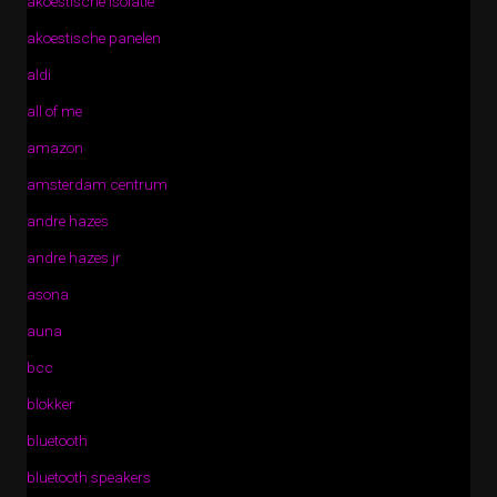
akoestische isolatie
akoestische panelen
aldi
all of me
amazon
amsterdam centrum
andre hazes
andre hazes jr
asona
auna
bcc
blokker
bluetooth
bluetooth speakers