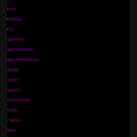
euro
fl studio
fun
gamma
geluidsisolatie
geluidstechnicus
goede
goud
gyproc
home studio
huren
i dance
ikea