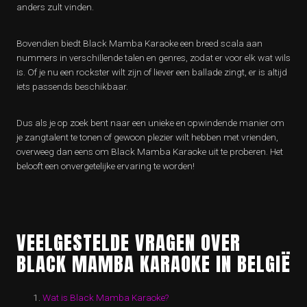
anders zult vinden.
Bovendien biedt Black Mamba Karaoke een breed scala aan
nummers in verschillende talen en genres, zodat er voor elk wat wils
is. Of je nu een rockster wilt zijn of liever een ballade zingt, er is altijd
iets passends beschikbaar.
Dus als je op zoek bent naar een unieke en opwindende manier om
je zangtalent te tonen of gewoon plezier wilt hebben met vrienden,
overweeg dan eens om Black Mamba Karaoke uit te proberen. Het
belooft een onvergetelijke ervaring te worden!
VEELGESTELDE VRAGEN OVER
BLACK MAMBA KARAOKE IN BELGIË
Wat is Black Mamba Karaoke?