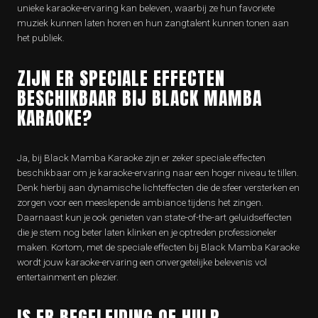
unieke karaoke-ervaring kan beleven, waarbij ze hun favoriete
muziek kunnen laten horen en hun zangtalent kunnen tonen aan
het publiek.
ZIJN ER SPECIALE EFFECTEN
BESCHIKBAAR BIJ BLACK MAMBA
KARAOKE?
Ja, bij Black Mamba Karaoke zijn er zeker speciale effecten
beschikbaar om je karaoke-ervaring naar een hoger niveau te tillen.
Denk hierbij aan dynamische lichteffecten die de sfeer versterken en
zorgen voor een meeslepende ambiance tijdens het zingen.
Daarnaast kun je ook genieten van state-of-the-art geluidseffecten
die je stem nog beter laten klinken en je optreden professioneler
maken. Kortom, met de speciale effecten bij Black Mamba Karaoke
wordt jouw karaoke-ervaring een onvergetelijke belevenis vol
entertainment en plezier.
IS ER BEGELEIDING OF HULP