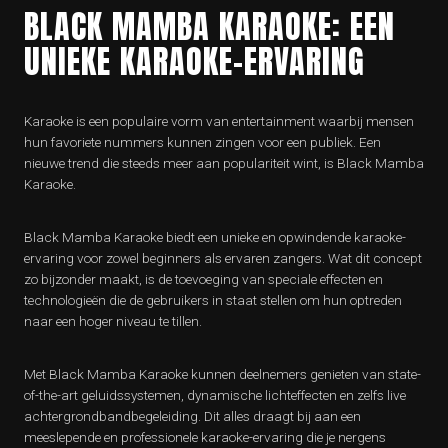
BLACK MAMBA KARAOKE: EEN
UNIEKE KARAOKE-ERVARING
Karaoke is een populaire vorm van entertainment waarbij mensen
hun favoriete nummers kunnen zingen voor een publiek. Een
nieuwe trend die steeds meer aan populariteit wint, is Black Mamba
Karaoke.
Black Mamba Karaoke biedt een unieke en opwindende karaoke-
ervaring voor zowel beginners als ervaren zangers. Wat dit concept
zo bijzonder maakt, is de toevoeging van speciale effecten en
technologieën die de gebruikers in staat stellen om hun optreden
naar een hoger niveau te tillen.
Met Black Mamba Karaoke kunnen deelnemers genieten van state-
of-the-art geluidssystemen, dynamische lichteffecten en zelfs live
achtergrondbandbegeleiding. Dit alles draagt bij aan een
meeslepende en professionele karaoke-ervaring die je nergens