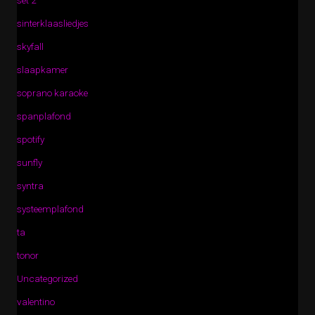
set 2
sinterklaasliedjes
skyfall
slaapkamer
soprano karaoke
spanplafond
spotify
sunfly
syntra
systeemplafond
ta
tonor
Uncategorized
valentino