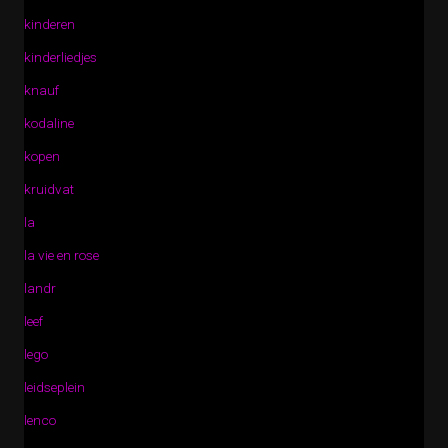
kinderen
kinderliedjes
knauf
kodaline
kopen
kruidvat
la
la vie en rose
landr
leef
lego
leidseplein
lenco