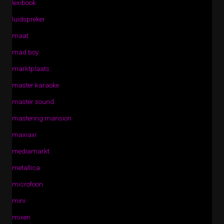
lexibook
luidspreker
maat
mad boy
marktplaats
master karaoke
master sound
mastering mansion
maxiaxi
mediamarkt
metallica
microfoon
mini
mixen