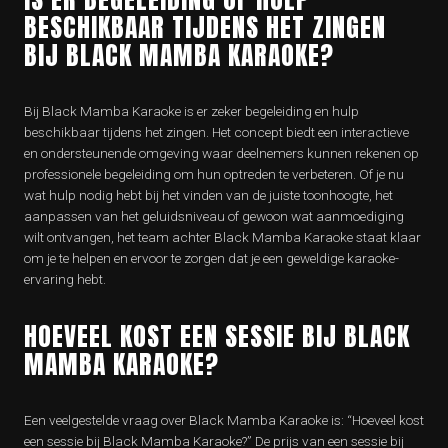
BESCHIKBAAR TIJDENS HET ZINGEN
BIJ BLACK MAMBA KARAOKE?
Bij Black Mamba Karaoke is er zeker begeleiding en hulp
beschikbaar tijdens het zingen. Het concept biedt een interactieve
en ondersteunende omgeving waar deelnemers kunnen rekenen op
professionele begeleiding om hun optreden te verbeteren. Of je nu
wat hulp nodig hebt bij het vinden van de juiste toonhoogte, het
aanpassen van het geluidsniveau of gewoon wat aanmoediging
wilt ontvangen, het team achter Black Mamba Karaoke staat klaar
om je te helpen en ervoor te zorgen dat je een geweldige karaoke-
ervaring hebt.
HOEVEEL KOST EEN SESSIE BIJ BLACK
MAMBA KARAOKE?
Een veelgestelde vraag over Black Mamba Karaoke is: “Hoeveel kost
een sessie bij Black Mamba Karaoke?” De prijs van een sessie bij