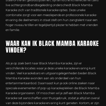
state-of-the-art geluidssystemen, dynamische lichteffecten en zelfs
live achtergrondbandbegeleiding onderscheidt Black Mamba
Karaoke zich van traditionele karaoke-opties. Deze unieke
combinatie zorgt voor een meeslepende en professionele karaoke-
ervaring die deelnemers in staat stelt om hun zangtalent naar een
hoger niveau te tillen en tegelijkertijd plezier te hebben met vrienden
en familie.
WAAR KAN IK BLACK MAMBA KARAOKE
VINDEN?
Als je op zoek bent naar Black Mamba Karaoke, zijn er
verschillende locaties waar je deze unieke karaoke-ervaring kunt
vinden. Veel karaokebars en uitgaansgelegenheden bieden Black
Mamba Karaoke-avonden aan als onderdeel van hun
entertainmentaanbod. Daarnaast kun je ook online zoeken naar
speciale evenementen of pop-up karaokeplekken die Black Mamba
Karaoke organiseren. Of misschien wil je zelf een Black Mamba
Karaoke-set aanschaffen voor thuisgebruik, zodat je altijd en overal
van deze bijzondere karaoke-ervaring kunt genieten. Kortom, er zijn