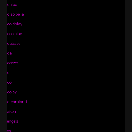
chico
ciao bella
coldplay
coolblue
cubase
da
deezer
di
do
dolby
dreamland
eiken
engels
es