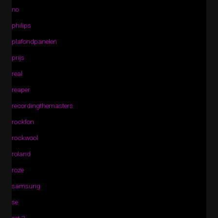
no
philips
plafondpanelen
prijs
real
reaper
recordingthemasters
rockfon
rockwool
roland
roze
samsung
se