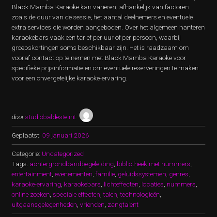
Black Mamba Karaoke kan variëren, afhankelijk van factoren
zoals de duur van de sessie, het aantal deelnemers en eventuele
extra services die worden aangeboden. Over het algemeen hanteren
karaokebars vaak een tarief per uur of per persoon, waarbij
groepskortingen soms beschikbaar zijn. Het is raadzaam om
vooraf contact op te nemen met Black Mamba Karaoke voor
specifieke prijsinformatie en om eventuele reserveringen te maken
voor een onvergetelijke karaoke-ervaring.
door
studiobaldesteinit
Geplaatst:
09 januari 2026
Categorie:
Uncategorized
Tags:
achtergrondbandbegeleiding
,
bibliotheek met nummers
,
entertainment
,
evenementen
,
familie
,
geluidssystemen
,
genres
,
karaoke-ervaring
,
karaokebars
,
lichteffecten
,
locaties
,
nummers
,
online zoeken
,
speciale effecten
,
talen
,
technologieën
,
uitgaansgelegenheden
,
vrienden
,
zangtalent