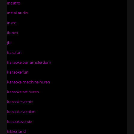
incatro
initial audio
inzee
itunes
jbl
karafun
karaoke bar amsterdam
karaoke fun
karaoke machine huren
karaoke set huren
karaoke versie
karaoke version
karaokeversie
kikkerland