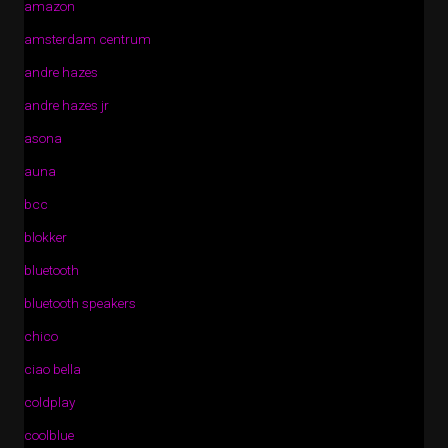
amazon
amsterdam centrum
andre hazes
andre hazes jr
asona
auna
bcc
blokker
bluetooth
bluetooth speakers
chico
ciao bella
coldplay
coolblue