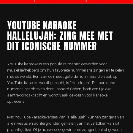
YOUTUBE KARAOKE
HALLELUJAH: ZING MEE MET
DIT ICONISCHE NUMMER
YouTube karaoke is een populaire manier geworden voor
muziekliefhebbers om hun favoriete nummers te zingen en te delen
met de wereld. Een van de meest geliefde nummers die vaak op
YouTube karaoke wordt gezocht, is “Hallelujah”. Dit iconische
nummer, geschreven door Leonard Cohen, heeft een tijdloze
aantrekkingskracht en wordt vaak gekozen voor karaoke-
optredens.
Met YouTube karaokeversies van “Hallelujah” kunnen zangers van
alle niveaus en achtergronden genieten van het vertolken van dit
prachtige lied. Of je nu een doorgewinterde zanger bent of gewoon