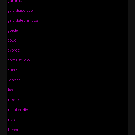
gamma
geluidsisolatie
geluidstechnicus
goede
goud
gyproc
home studio
huren
i dance
ikea
incatro
initial audio
inzee
itunes