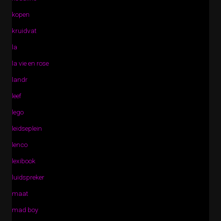
kopen
kruidvat
la
la vie en rose
landr
leef
lego
leidseplein
lenco
lexibook
luidspreker
maat
mad boy