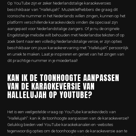
Op YouTube zijn er zeker Nederlandstalige karaokeversies
beschikbaar van “Hallelujah”. Muziekliefhebbers die graag dit
iconische nummer in het Nederlands willen zingen, kunnen op het
platform verschillende karaokevideo’s vinden die speciaal zijn
aangepast voor Nederlandstalige zangers. Of je nu de originele
Engelstalige melodie wilt behouden met Nederlandse teksten of op
zoek bent naar een volledig Nederlandstalige versie, er zijn opties
beschikbaar om jouw karaoke-ervaring met “Hallelujah” persoonlijk
en uniek te maken. Laat je inspireren en geniet van het zingen van
dit prachtige nummer in je moedertaal!
KAN IK DE TOONHOOGTE AANPASSEN
VAN DE KARAOKEVERSIE VAN
HALLELUJAH OP YOUTUBE?
Het is een veelgestelde vraag op YouTube karaokevideo’s van
“Hallelujah”: kan ik de toonhoogte aanpassen van de karaokeversie?
Gelukkig bieden veel YouTube karaokekanalen en -websites
tegenwoordig opties om de toonhoogte van de karaokeversie aan te