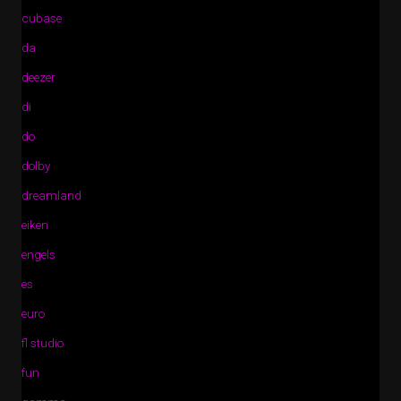
cubase
da
deezer
di
do
dolby
dreamland
eiken
engels
es
euro
fl studio
fun