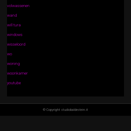
volwassenen
wand
will tura
windows
wisseloord
wo
woning
woonkamer
youtube
© Copyright studiobaldestein.it