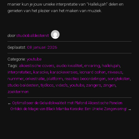
manier kun je jouw unieke interpretatie van “Hallelujah” delen en
genieten van het plezier van het maken van muziek.
door
studiobaldesteinit
Geplaatst:
08 januari 2026
Categorie:
youtube
Tags:
akoestische covers
,
audio kwaliteit
,
ervaring
,
hallelujah
,
interpretaties
,
karaoke
,
karaokeversies
,
leonard cohen
,
niveaus
,
nummer
,
orkestratie
,
platform
,
reacties beoordelingen
,
songteksten
,
studio baldestein
,
tijdloos
,
video's
,
youtube
,
zangers
,
zingen
,
zoektermen
←
Optimaliseer de Geluidskwaliteit met Plafond Akoestische Panelen
Ontdek de Magie van Black Mamba Karaoke: Een Unieke Zangervaring!
→