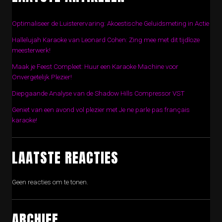
Optimaliseer de Luisterervaring: Akoestische Geluidsmeting in Actie
Hallelujah Karaoke van Leonard Cohen: Zing mee met dit tijdloze
meesterwerk!
Maak je Feest Compleet: Huur een Karaoke Machine voor
Onvergetelijk Plezier!
Diepgaande Analyse van de Shadow Hills Compressor VST
Geniet van een avond vol plezier met Je ne parle pas français
karaoke!
LAATSTE REACTIES
Geen reacties om te tonen.
ARCHIEF