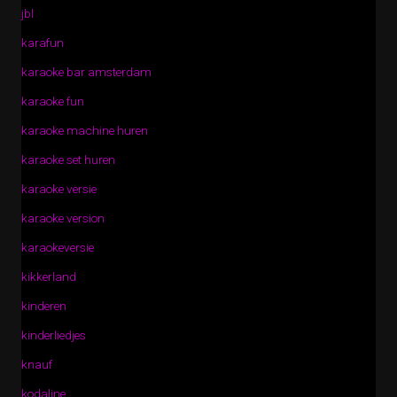
jbl
karafun
karaoke bar amsterdam
karaoke fun
karaoke machine huren
karaoke set huren
karaoke versie
karaoke version
karaokeversie
kikkerland
kinderen
kinderliedjes
knauf
kodaline