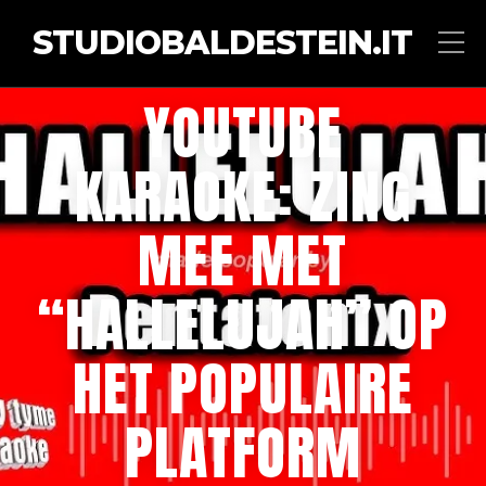
STUDIOBALDESTEIN.IT
YOUTUBE
KARAOKE: ZING
MEE MET
“HALLELUJAH” OP
HET POPULAIRE
PLATFORM