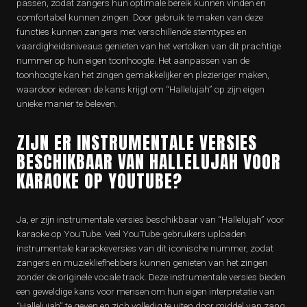
passen, zodat zangers hun optimale bereik kunnen vinden en
comfortabel kunnen zingen. Door gebruik te maken van deze
functies kunnen zangers met verschillende stemtypes en
vaardigheidsniveaus genieten van het vertolken van dit prachtige
nummer op hun eigen toonhoogte. Het aanpassen van de
toonhoogte kan het zingen gemakkelijker en plezieriger maken,
waardoor iedereen de kans krijgt om “Hallelujah” op zijn eigen
unieke manier te beleven.
ZIJN ER INSTRUMENTALE VERSIES
BESCHIKBAAR VAN HALLELUJAH VOOR
KARAOKE OP YOUTUBE?
Ja, er zijn instrumentale versies beschikbaar van “Hallelujah” voor
karaoke op YouTube. Veel YouTube-gebruikers uploaden
instrumentale karaokeversies van dit iconische nummer, zodat
zangers en muziekliefhebbers kunnen genieten van het zingen
zonder de originele vocale track. Deze instrumentale versies bieden
een geweldige kans voor mensen om hun eigen interpretatie van
“Hallelujah” te geven en zich volledig te uiten door middel van zang.