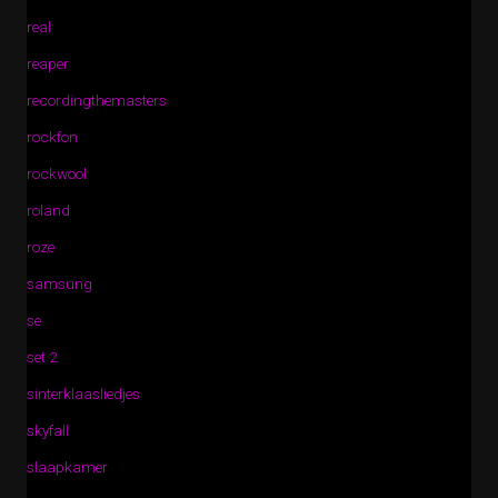
real
reaper
recordingthemasters
rockfon
rockwool
roland
roze
samsung
se
set 2
sinterklaasliedjes
skyfall
slaapkamer