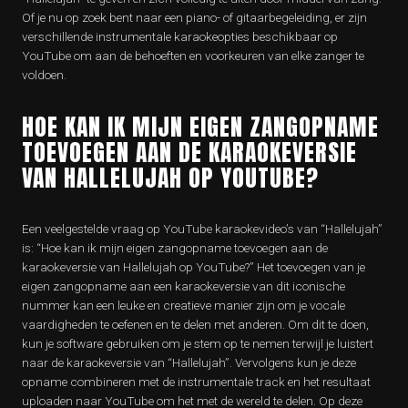
Of je nu op zoek bent naar een piano- of gitaarbegeleiding, er zijn
verschillende instrumentale karaokeopties beschikbaar op
YouTube om aan de behoeften en voorkeuren van elke zanger te
voldoen.
HOE KAN IK MIJN EIGEN ZANGOPNAME
TOEVOEGEN AAN DE KARAOKEVERSIE
VAN HALLELUJAH OP YOUTUBE?
Een veelgestelde vraag op YouTube karaokevideo’s van “Hallelujah”
is: “Hoe kan ik mijn eigen zangopname toevoegen aan de
karaokeversie van Hallelujah op YouTube?” Het toevoegen van je
eigen zangopname aan een karaokeversie van dit iconische
nummer kan een leuke en creatieve manier zijn om je vocale
vaardigheden te oefenen en te delen met anderen. Om dit te doen,
kun je software gebruiken om je stem op te nemen terwijl je luistert
naar de karaokeversie van “Hallelujah”. Vervolgens kun je deze
opname combineren met de instrumentale track en het resultaat
uploaden naar YouTube om het met de wereld te delen. Op deze