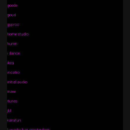
goede
goud
gyproc
home studio
huren
i dance
ikea
incatro
initial audio
inzee
itunes
jbl
karafun
karaoke bar amsterdam