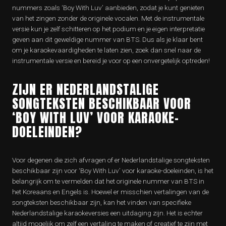
nummers zoals ‘Boy With Luv’ aanbieden, zodat je kunt genieten
van het zingen zonder de originele vocalen. Met de instrumentale
versie kun je zelf schitteren op het podium en je eigen interpretatie
geven aan dit geweldige nummer van BTS. Dus als je klaar bent
om je karaokevaardigheden te laten zien, zoek dan snel naar de
instrumentale versie en bereid je voor op een onvergetelijk optreden!
ZIJN ER NEDERLANDSTALIGE
SONGTEKSTEN BESCHIKBAAR VOOR
‘BOY WITH LUV’ VOOR KARAOKE-
DOELEINDEN?
Voor degenen die zich afvragen of er Nederlandstalige songteksten
beschikbaar zijn voor ‘Boy With Luv’ voor karaoke-doeleinden, is het
belangrijk om te vermelden dat het originele nummer van BTS in
het Koreaans en Engels is. Hoewel er misschien vertalingen van de
songteksten beschikbaar zijn, kan het vinden van specifieke
Nederlandstalige karaokeversies een uitdaging zijn. Het is echter
altijd mogelijk om zelf een vertaling te maken of creatief te zijn met