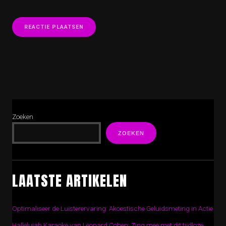
Zoeken
ZOEKEN
LAATSTE ARTIKELEN
Optimaliseer de Luisterervaring: Akoestische Geluidsmeting in Actie
Hallelujah Karaoke van Leonard Cohen: Zing mee met dit tijdloze