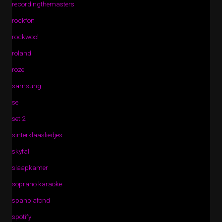
recordingthemasters
rockfon
rockwool
roland
roze
samsung
se
set 2
sinterklaasliedjes
skyfall
slaapkamer
soprano karaoke
spanplafond
spotify