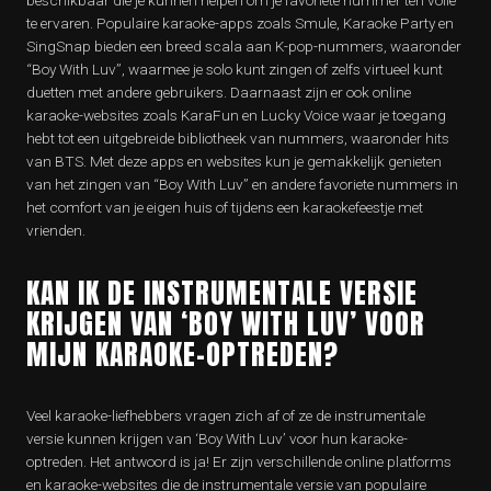
beschikbaar die je kunnen helpen om je favoriete nummer ten volle
te ervaren. Populaire karaoke-apps zoals Smule, Karaoke Party en
SingSnap bieden een breed scala aan K-pop-nummers, waaronder
“Boy With Luv”, waarmee je solo kunt zingen of zelfs virtueel kunt
duetten met andere gebruikers. Daarnaast zijn er ook online
karaoke-websites zoals KaraFun en Lucky Voice waar je toegang
hebt tot een uitgebreide bibliotheek van nummers, waaronder hits
van BTS. Met deze apps en websites kun je gemakkelijk genieten
van het zingen van “Boy With Luv” en andere favoriete nummers in
het comfort van je eigen huis of tijdens een karaokefeestje met
vrienden.
KAN IK DE INSTRUMENTALE VERSIE
KRIJGEN VAN ‘BOY WITH LUV’ VOOR
MIJN KARAOKE-OPTREDEN?
Veel karaoke-liefhebbers vragen zich af of ze de instrumentale
versie kunnen krijgen van ‘Boy With Luv’ voor hun karaoke-
optreden. Het antwoord is ja! Er zijn verschillende online platforms
en karaoke-websites die de instrumentale versie van populaire