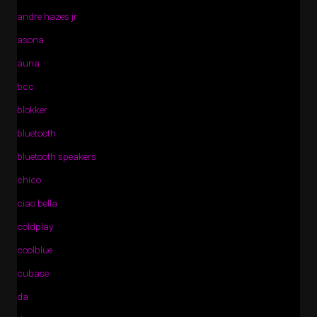
andre hazes jr
asona
auna
bcc
blokker
bluetooth
bluetooth speakers
chico
ciao bella
coldplay
coolblue
cubase
da