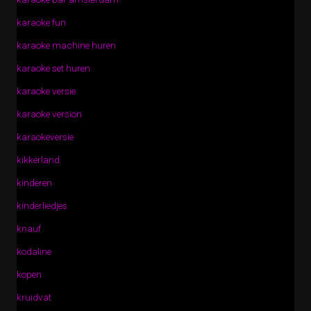
karaoke fun
karaoke machine huren
karaoke set huren
karaoke versie
karaoke version
karaokeversie
kikkerland
kinderen
kinderliedjes
knauf
kodaline
kopen
kruidvat