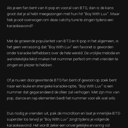
Als je een fan bent van K-pop en vooral van BTS, dan is de kans
groot dat je al hebt meegezongen met hun hit “Boy With Luv”. Maar
heb je ooit overwogen om deze catchy tune te zingen tijdens een
karaokeavond?
Met de groeiende populariteit van BTS en K-pop in het algemeen, is
het geen verrassing dat “Boy With Luv” een favoriet is geworden
onder karaoke-liefhebbers over de hele wereld. De vrolijke melodie en
aanstekelijke tekst maken het nummer perfect om met vrienden te
zingen en plezier te hebben.
Of je nu een doorgewinterde BTS-fan bent of gewoon op zoek bent
naar een leuke en energieke karaoke-optie, “Boy With Luv” is een
nummer dat gegarandeerd de sfeer zal verhogen. Met zijn mix van
pop, dance en rap elementen biedt het nummer voor elk wat wils.
Dus nodig je vrienden uit, pak de microfoon en laat je innerlijke BTS-
superster los terwijl je “Boy With Luv” zingt tijdens je volgende
karaokeavond. Het wordt zeker een onvergetelijke ervaring vol