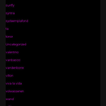
sunfly
syntra
systeemplafond
ta
tonor
Uncategorized
valentino
vanbasco
vandenborre
vilton
viva la vida
volwassenen
wand