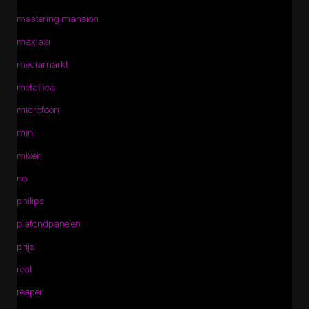
mastering mansion
maxiaxi
mediamarkt
metallica
microfoon
mini
mixen
no
philips
plafondpanelen
prijs
real
reaper