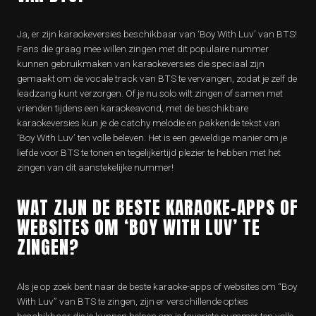
Ja, er zijn karaokeversies beschikbaar van ‘Boy With Luv’ van BTS!
Fans die graag mee willen zingen met dit populaire nummer
kunnen gebruikmaken van karaokeversies die speciaal zijn
gemaakt om de vocale track van BTS te vervangen, zodat je zelf de
leadzang kunt verzorgen. Of je nu solo wilt zingen of samen met
vrienden tijdens een karaokeavond, met de beschikbare
karaokeversies kun je de catchy melodie en pakkende tekst van
‘Boy With Luv’ ten volle beleven. Het is een geweldige manier om je
liefde voor BTS te tonen en tegelijkertijd plezier te hebben met het
zingen van dit aanstekelijke nummer!
WAT ZIJN DE BESTE KARAOKE-APPS OF
WEBSITES OM ‘BOY WITH LUV’ TE
ZINGEN?
Als je op zoek bent naar de beste karaoke-apps of websites om “Boy
With Luv” van BTS te zingen, zijn er verschillende opties