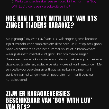
Welke zangtechnieken passen goed bij het nummer ‘Boy
With Luv’ tijdens een karaoke-uitvoering?
HOE KAN IK ‘BOY WITH LUV’ VAN BTS
ZINGEN TIJDENS KARAOKE?
Als je graag “Boy With Luv” van BTS wilt zingen tijdens karaoke,
zijn er verschillende manieren om dit te doen. Je kunt op zoek gaan
naar karaokeversies van het nummer online of in karaokebars
waar je de instrumental kunt gebruiken om mee te zingen.
Daarnaast kun je ook overwegen om de songteksten op te zoeken en
deze goed te oefenen, zodat je de tekst vloeiend kunt meezingen. Met
een beetje voorbereiding en enthousiasme kun je binnenkort
genieten van het zingen van dit populaire nummer tijdens een
karaokeavond!
ZIJN ER KARAOKEVERSIES
BESCHIKBAAR VAN ‘BOY WITH LUV’
VAN BTS?