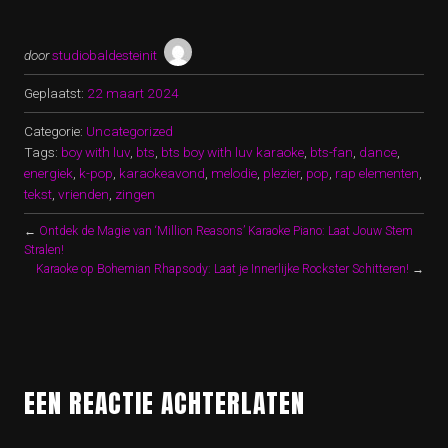
door
studiobaldesteinit
Geplaatst:
22 maart 2024
Categorie:
Uncategorized
Tags:
boy with luv
,
bts
,
bts boy with luv karaoke
,
bts-fan
,
dance
,
energiek
,
k-pop
,
karaokeavond
,
melodie
,
plezier
,
pop
,
rap elementen
,
tekst
,
vrienden
,
zingen
←
Ontdek de Magie van ‘Million Reasons’ Karaoke Piano: Laat Jouw Stem
Stralen!
Karaoke op Bohemian Rhapsody: Laat je Innerlijke Rockster Schitteren!
→
EEN REACTIE ACHTERLATEN