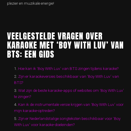
plezier en muzikale energie!
VEELGESTELDE VRAGEN OVER
KARAOKE MET ‘BOY WITH LUV’ VAN
BTS: EEN GIDS
Hoe kan ik ‘Boy With Luv’ van BTS zingen tijdens karaoke?
Zijn er karaokeversies beschikbaar van ‘Boy With Luv’ van
BTS?
Wat zijn de beste karaoke-apps of websites om ‘Boy With Luv’
te zingen?
Kan ik de instrumentale versie krijgen van ‘Boy With Luv’ voor
mijn karaoke-optreden?
Zijn er Nederlandstalige songteksten beschikbaar voor ‘Boy
With Luv’ voor karaoke-doeleinden?