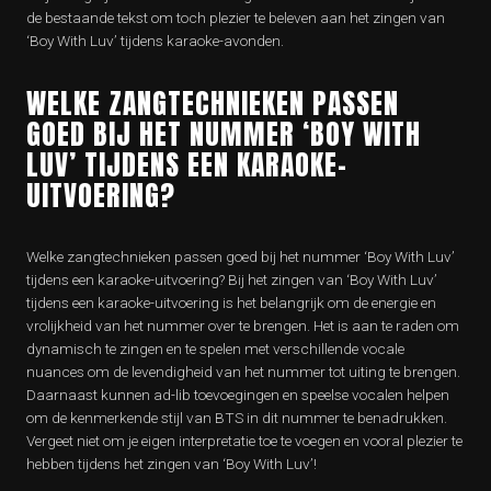
de bestaande tekst om toch plezier te beleven aan het zingen van
‘Boy With Luv’ tijdens karaoke-avonden.
WELKE ZANGTECHNIEKEN PASSEN
GOED BIJ HET NUMMER ‘BOY WITH
LUV’ TIJDENS EEN KARAOKE-
UITVOERING?
Welke zangtechnieken passen goed bij het nummer ‘Boy With Luv’
tijdens een karaoke-uitvoering? Bij het zingen van ‘Boy With Luv’
tijdens een karaoke-uitvoering is het belangrijk om de energie en
vrolijkheid van het nummer over te brengen. Het is aan te raden om
dynamisch te zingen en te spelen met verschillende vocale
nuances om de levendigheid van het nummer tot uiting te brengen.
Daarnaast kunnen ad-lib toevoegingen en speelse vocalen helpen
om de kenmerkende stijl van BTS in dit nummer te benadrukken.
Vergeet niet om je eigen interpretatie toe te voegen en vooral plezier te
hebben tijdens het zingen van ‘Boy With Luv’!