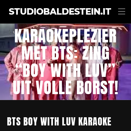
STUDIOBALDESTEIN.IT
KARAOKEPLEZIER
MET BTS: ZING
“BOY WITH LUV”
UIT VOLLE BORST!
BTS BOY WITH LUV KARAOKE