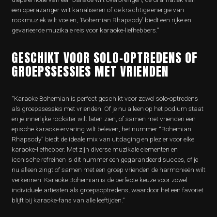
een operazanger wilt kanaliseren of de krachtige energie van
rockmuziek wilt voelen, ‘Bohemian Rhapsody’ biedt een rijke en
gevarieerde muzikale reis voor karaoke-liefhebbers.”
GESCHIKT VOOR SOLO-OPTREDENS OF
GROEPSSESSIES MET VRIENDEN
“Karaoke Bohemian is perfect geschikt voor zowel solo-optredens
als groepssessies met vrienden. Of je nu alleen op het podium staat
en je innerlijke rockster wilt laten zien, of samen met vrienden een
epische karaoke-ervaring wilt beleven, het nummer “Bohemian
Rhapsody” biedt de ideale mix van uitdaging en plezier voor elke
karaoke-liefhebber. Met zijn diverse muzikale elementen en
iconische refreinen is dit nummer een gegarandeerd succes, of je
nu alleen zingt of samen met een groep vrienden de harmonieën wilt
verkennen. Karaoke Bohemian is de perfecte keuze voor zowel
individuele artiesten als groepsoptredens, waardoor het een favoriet
blijft bij karaoke-fans van alle leeftijden.”