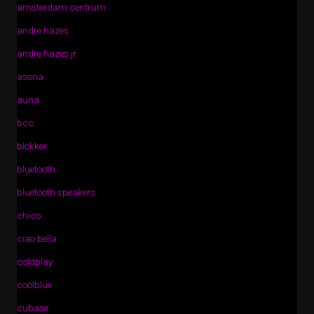
amsterdam centrum
andre hazes
andre hazes jr
asona
auna
bcc
blokker
bluetooth
bluetooth speakers
chico
ciao bella
coldplay
coolblue
cubase