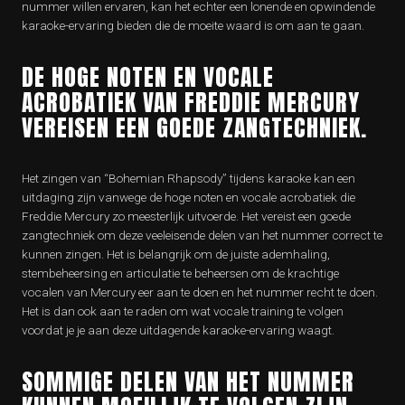
nummer willen ervaren, kan het echter een lonende en opwindende
karaoke-ervaring bieden die de moeite waard is om aan te gaan.
DE HOGE NOTEN EN VOCALE
ACROBATIEK VAN FREDDIE MERCURY
VEREISEN EEN GOEDE ZANGTECHNIEK.
Het zingen van “Bohemian Rhapsody” tijdens karaoke kan een
uitdaging zijn vanwege de hoge noten en vocale acrobatiek die
Freddie Mercury zo meesterlijk uitvoerde. Het vereist een goede
zangtechniek om deze veeleisende delen van het nummer correct te
kunnen zingen. Het is belangrijk om de juiste ademhaling,
stembeheersing en articulatie te beheersen om de krachtige
vocalen van Mercury eer aan te doen en het nummer recht te doen.
Het is dan ook aan te raden om wat vocale training te volgen
voordat je je aan deze uitdagende karaoke-ervaring waagt.
SOMMIGE DELEN VAN HET NUMMER