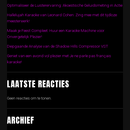
Optimaliseer de Luisterervaring: Akoestische Geluidsmeting in Actie
Hallelujah Karaoke van Leonard Cohen: Zing mee met dit tijdloze
meesterwerk!
Maak je Feest Compleet: Huur een Karaoke Machine voor
Onvergetelijk Plezier!
Diepgaande Analyse van de Shadow Hills Compressor VST
Geniet van een avond vol plezier met Je ne parle pas français
karaoke!
LAATSTE REACTIES
Geen reacties om te tonen.
ARCHIEF