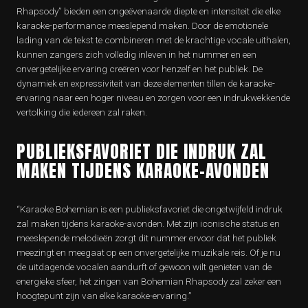
Rhapsody” bieden een ongeëvenaarde diepte en intensiteit die elke
karaoke-performance meeslepend maken. Door de emotionele
lading van de tekst te combineren met de krachtige vocale uithalen,
kunnen zangers zich volledig inleven in het nummer en een
onvergetelijke ervaring creëren voor henzelf en het publiek. De
dynamiek en expressiviteit van deze elementen tillen de karaoke-
ervaring naar een hoger niveau en zorgen voor een indrukwekkende
vertolking die iedereen zal raken.
PUBLIEKSFAVORIET DIE INDRUK ZAL
MAKEN TIJDENS KARAOKE-AVONDEN
“Karaoke Bohemian is een publieksfavoriet die ongetwijfeld indruk
zal maken tijdens karaoke-avonden. Met zijn iconische status en
meeslepende melodieën zorgt dit nummer ervoor dat het publiek
meezingt en meegaat op een onvergetelijke muzikale reis. Of je nu
de uitdagende vocalen aandurft of gewoon wilt genieten van de
energieke sfeer, het zingen van Bohemian Rhapsody zal zeker een
hoogtepunt zijn van elke karaoke-ervaring.”