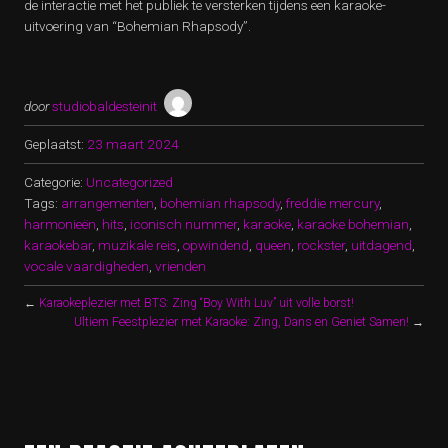
de interactie met het publiek te versterken tijdens een karaoke-
uitvoering van “Bohemian Rhapsody”.
door
studiobaldesteinit
Geplaatst:
23 maart 2024
Categorie:
Uncategorized
Tags:
arrangementen
,
bohemian rhapsody
,
freddie mercury
,
harmonieën
,
hits
,
iconisch nummer
,
karaoke
,
karaoke bohemian
,
karaokebar
,
muzikale reis
,
opwindend
,
queen
,
rockster
,
uitdagend
,
vocale vaardigheden
,
vrienden
←
Karaokeplezier met BTS: Zing “Boy With Luv” uit volle borst!
Ultiem Feestplezier met Karaoke: Zing, Dans en Geniet Samen!
→