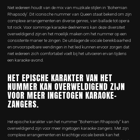
Niet iedereen houdt van de mix van muzikale stijlen in ‘Bohemian
Rhapsody’. Dit iconische nummer van Queen staat bekend om zijn
complexe arrangementen en diverse genres, van ballade tot opera
tot rock. Voor sommige karaoke-deelnemers kan deze diversiteit
overweldigend zijn en het moeilijk maken om het nummer op een
consistente manier te zingen. De uitdagende vocale bereikbaarheid
en onvoorspelbare wendingen in het lied kunnen ervoor zorgen dat
niet iedereen zich comfortabel voelt bij het uitvoeren ervan tijdens
een karaoke-avond.
HET EPISCHE KARAKTER VAN HET
NUMMER KAN OVERWELDIGEND ZIJN
VOOR MEER INGETOGEN KARAOKE-
ZANGERS.
Het epische karakter van het nummer “Bohemian Rhapsody” kan
overweldigend zijn voor meer ingetogen karaoke-zangers. Met zijn
complexe arrangementen en krachtige vocale bereik kan het