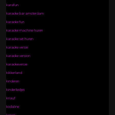
karafun
karaoke bar amsterdam
karaoke fun
karaoke machine huren
karaoke set huren
karaoke versie
karaoke version
karaokeversie
kikkerland
kinderen
kinderliedjes
knauf
kodaline