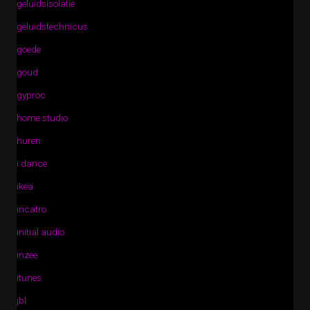
geluidsisolatie
geluidstechnicus
goede
goud
gyproc
home studio
huren
i dance
ikea
incatro
initial audio
inzee
itunes
jbl