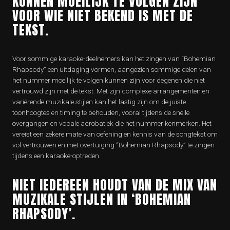
KUNNEN MOEILIJK TE VOLGEN ZIJN
VOOR WIE NIET BEKEND IS MET DE
TEKST.
Voor sommige karaoke-deelnemers kan het zingen van “Bohemian
Rhapsody” een uitdaging vormen, aangezien sommige delen van
het nummer moeilijk te volgen kunnen zijn voor degenen die niet
vertrouwd zijn met de tekst. Met zijn complexe arrangementen en
variërende muzikale stijlen kan het lastig zijn om de juiste
toonhoogtes en timing te behouden, vooral tijdens de snelle
overgangen en vocale acrobatiek die het nummer kenmerken. Het
vereist een zekere mate van oefening en kennis van de songtekst om
vol vertrouwen en met overtuiging “Bohemian Rhapsody” te zingen
tijdens een karaoke-optreden.
NIET IEDEREEN HOUDT VAN DE MIX VAN
MUZIKALE STIJLEN IN ‘BOHEMIAN
RHAPSODY’.