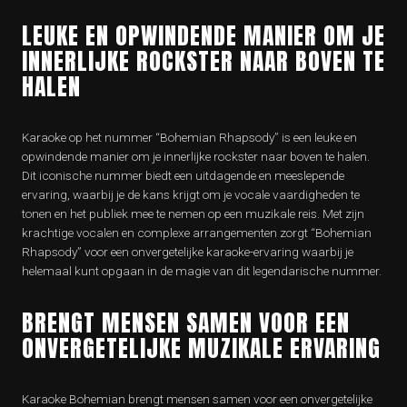
LEUKE EN OPWINDENDE MANIER OM JE
INNERLIJKE ROCKSTER NAAR BOVEN TE
HALEN
Karaoke op het nummer “Bohemian Rhapsody” is een leuke en
opwindende manier om je innerlijke rockster naar boven te halen.
Dit iconische nummer biedt een uitdagende en meeslepende
ervaring, waarbij je de kans krijgt om je vocale vaardigheden te
tonen en het publiek mee te nemen op een muzikale reis. Met zijn
krachtige vocalen en complexe arrangementen zorgt “Bohemian
Rhapsody” voor een onvergetelijke karaoke-ervaring waarbij je
helemaal kunt opgaan in de magie van dit legendarische nummer.
BRENGT MENSEN SAMEN VOOR EEN
ONVERGETELIJKE MUZIKALE ERVARING
Karaoke Bohemian brengt mensen samen voor een onvergetelijke