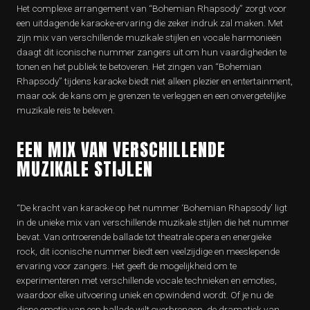
Het complexe arrangement van “Bohemian Rhapsody” zorgt voor
een uitdagende karaoke-ervaring die zeker indruk zal maken. Met
zijn mix van verschillende muzikale stijlen en vocale harmonieën
daagt dit iconische nummer zangers uit om hun vaardigheden te
tonen en het publiek te betoveren. Het zingen van “Bohemian
Rhapsody” tijdens karaoke biedt niet alleen plezier en entertainment,
maar ook de kans om je grenzen te verleggen en een onvergetelijke
muzikale reis te beleven.
EEN MIX VAN VERSCHILLENDE
MUZIKALE STIJLEN
“De kracht van karaoke op het nummer ‘Bohemian Rhapsody’ ligt
in de unieke mix van verschillende muzikale stijlen die het nummer
bevat. Van ontroerende ballade tot theatrale opera en energieke
rock, dit iconische nummer biedt een veelzijdige en meeslepende
ervaring voor zangers. Het geeft de mogelijkheid om te
experimenteren met verschillende vocale technieken en emoties,
waardoor elke uitvoering uniek en opwindend wordt. Of je nu de
diepe emotie van een ballade wilt overbrengen, de dramatiek van