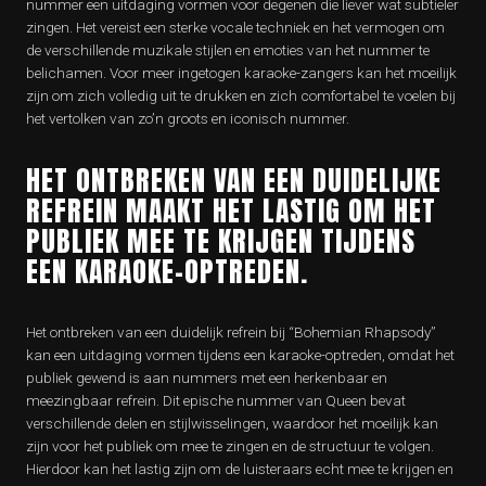
nummer een uitdaging vormen voor degenen die liever wat subtieler
zingen. Het vereist een sterke vocale techniek en het vermogen om
de verschillende muzikale stijlen en emoties van het nummer te
belichamen. Voor meer ingetogen karaoke-zangers kan het moeilijk
zijn om zich volledig uit te drukken en zich comfortabel te voelen bij
het vertolken van zo’n groots en iconisch nummer.
HET ONTBREKEN VAN EEN DUIDELIJKE
REFREIN MAAKT HET LASTIG OM HET
PUBLIEK MEE TE KRIJGEN TIJDENS
EEN KARAOKE-OPTREDEN.
Het ontbreken van een duidelijk refrein bij “Bohemian Rhapsody”
kan een uitdaging vormen tijdens een karaoke-optreden, omdat het
publiek gewend is aan nummers met een herkenbaar en
meezingbaar refrein. Dit epische nummer van Queen bevat
verschillende delen en stijlwisselingen, waardoor het moeilijk kan
zijn voor het publiek om mee te zingen en de structuur te volgen.
Hierdoor kan het lastig zijn om de luisteraars echt mee te krijgen en