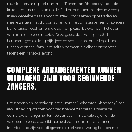
muzikale ervaring. Het nummer “Bohemian Rhapsody” heeft de
kracht om mensen van alle leeftijden en achtergronden te verenigen
in een gedeelde passie voor muziek. Door samen op te treden en
mee te zingen met dit iconische nummer, ontstaat er een bijzondere
band tussen deelnemers die samen plezier beleven aan het delen
van hun liefde voor muziek. Deze gedeelde ervaring creëert
herinneringen die lang bijblijven en versterkt de onderlinge band
tussen vrienden, familie of zelfs vreemden die elkaar ontmoeten
tijdens een karaoke-avond.
COMPLEXE ARRANGEMENTEN KUNNEN
UITDAGEND ZIJN VOOR BEGINNENDE
ZANGERS.
Het zingen van karaoke op het nummer “Bohemian Rhapsody” kan
een uitdaging vormen voor beginnende zangers vanwege de
complexe arrangementen. De variatie in muzikale stijlen en de
veeleisende vocale bereikbaarheid van het nummer kunnen
intimiderend zijn voor diegenen die niet veel ervaring hebben met