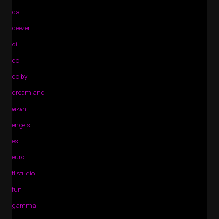
da
deezer
di
do
dolby
dreamland
eiken
engels
es
euro
fl studio
fun
gamma