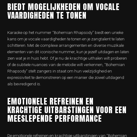
BIEDT MOGELIJKHEDEN OM VOCALE
VAARDIGHEDEN TE TONEN
Karaoke op het nummer “Bohemian Rhapsody” biedt een unieke
kans om je vocale vaardigheden te tonen en je zangtalent te laten
schitteren. Met de complexe arrangementen en diverse muzikale
elementen van dit iconische nummer, kun je jezelf uitdagen en laten
zien wat je in huis hebt. Of je nu de krachtige uithalen wilt proberen
of de subtiele nuances van de melodie wilt verkennen, “Bohemian
Rhapsody” stelt zangers in staat om hun veelzijdigheid en
expressiviteit te demonstreren op een manier die zowel uitdagend
als bevredigend is.
EMOTIONELE REFREINEN EN
KRACHTIGE UITBARSTINGEN VOOR EEN
MEESLEPENDE PERFORMANCE
De emotionele refreinen en krachtige uitbarstingen van “Bohemian