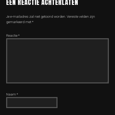
EEN REACTIE ACHTERLATEN
Je e-mailadres zal niet getoond worden.
Vereiste velden zijn
gemarkeerd met
*
Reactie
*
Naam
*