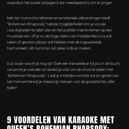
waardoor het zowel uitdagend als meeslepend is om te zingen.
Met zijn iconische refreinen en emotionele uitbarstingen biedt
“Bohemian Rhapsody” talloze mogelijkheden om je vocale
vaardigheden te laten zien en het publiek mee te nemen op een
muzikale reis. Of je nu de hoge noten van Freddie Mercury wilt
raken of gewoon plezier wilt hebben met de ingewikkelde
harmonieën, dit nummer zal zeker indruk maken.
Dus waar wacht je nog op? Zoek een karaokebar bij jou in de buurt,
verzamel je vrienden en bereid je voor om de show te stelen met
“Bohemian Rhapsody”. Laat je innerlijke rockster los en geniet van
het moment terwijl je meezingt met een van de grootste hits aller
tijden!
9 VOORDELEN VAN KARAOKE MET
QUEEN’S BOHEMIAN RHAPSODY: