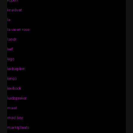
kopen
kruidvat
la
la vie en rose
landr
leef
lego
leidseplein
lenco
lexibook
luidspreker
maat
mad boy
marktplaats