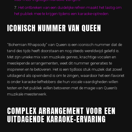
Het ontbreken van een duidelijke refrein maakt het lastig om
het publiek mee te krijgen tijdens een karaoke-optreden.
ICONISCH NUMMER VAN QUEEN
“Bohemian Rhapsody” van Queen is een iconisch nummer dat de
tand des tijds heeft doorstaan en nog steeds wereldwijd geliefd is.
Met zijn unieke mix van muzikale genres, krachtige vocalen en
meeslepende arrangementen, weet dit nummer generaties te
inspireren en te betoveren. Het is een tijdloos stuk muziek dat zowel
uitdagend als opwindend is om te zingen, waardoor het een favoriet
is onder karaoke-liefhebbers die hun vocale vaardigheden willen
testen en het publiek willen betoveren met de magie van Queen’s
muzikale meesterwerk.
COMPLEX ARRANGEMENT VOOR EEN
UITDAGENDE KARAOKE-ERVARING