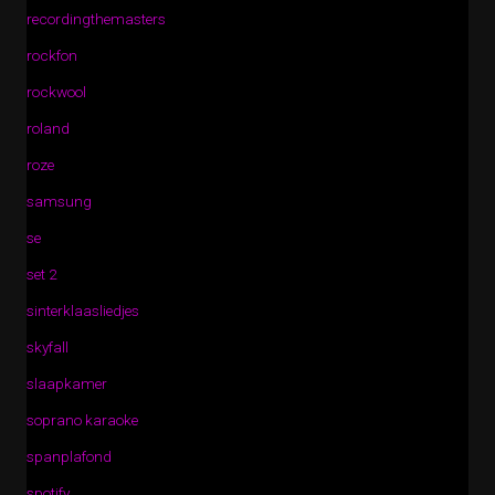
recordingthemasters
rockfon
rockwool
roland
roze
samsung
se
set 2
sinterklaasliedjes
skyfall
slaapkamer
soprano karaoke
spanplafond
spotify