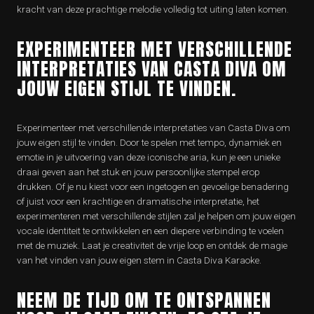
kracht van deze prachtige melodie volledig tot uiting laten komen.
EXPERIMENTEER MET VERSCHILLENDE
INTERPRETATIES VAN CASTA DIVA OM
JOUW EIGEN STIJL TE VINDEN.
Experimenteer met verschillende interpretaties van Casta Diva om
jouw eigen stijl te vinden. Door te spelen met tempo, dynamiek en
emotie in je uitvoering van deze iconische aria, kun je een unieke
draai geven aan het stuk en jouw persoonlijke stempel erop
drukken. Of je nu kiest voor een ingetogen en gevoelige benadering
of juist voor een krachtige en dramatische interpretatie, het
experimenteren met verschillende stijlen zal je helpen om jouw eigen
vocale identiteit te ontwikkelen en een diepere verbinding te voelen
met de muziek. Laat je creativiteit de vrije loop en ontdek de magie
van het vinden van jouw eigen stem in Casta Diva Karaoke.
NEEM DE TIJD OM TE ONTSPANNEN