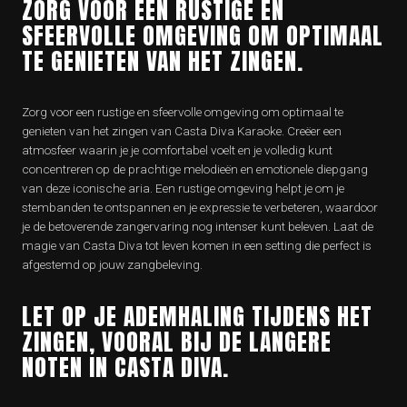
ZORG VOOR EEN RUSTIGE EN
SFEERVOLLE OMGEVING OM OPTIMAAL
TE GENIETEN VAN HET ZINGEN.
Zorg voor een rustige en sfeervolle omgeving om optimaal te
genieten van het zingen van Casta Diva Karaoke. Creëer een
atmosfeer waarin je je comfortabel voelt en je volledig kunt
concentreren op de prachtige melodieën en emotionele diepgang
van deze iconische aria. Een rustige omgeving helpt je om je
stembanden te ontspannen en je expressie te verbeteren, waardoor
je de betoverende zangervaring nog intenser kunt beleven. Laat de
magie van Casta Diva tot leven komen in een setting die perfect is
afgestemd op jouw zangbeleving.
LET OP JE ADEMHALING TIJDENS HET
ZINGEN, VOORAL BIJ DE LANGERE
NOTEN IN CASTA DIVA.