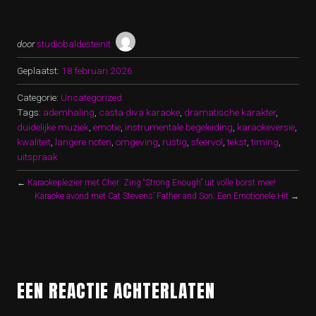
door
studiobaldesteinit
Geplaatst:
18 februari 2026
Categorie:
Uncategorized
Tags:
ademhaling
,
casta diva karaoke
,
dramatische karakter
,
duidelijke muziek
,
emotie
,
instrumentale begeleiding
,
karaokeversie
,
kwaliteit
,
langere noten
,
omgeving
,
rustig
,
sfeervol
,
tekst
,
timing
,
uitspraak
←
Karaokeplezier met Cher: Zing “Strong Enough” uit volle borst mee!
Karaoke avond met Cat Stevens’ Father and Son: Een Emotionele Hit
→
EEN REACTIE ACHTERLATEN