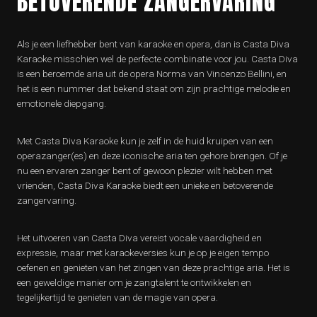
BETOVERENDE ZANGERVARING
Als je een liefhebber bent van karaoke en opera, dan is Casta Diva
Karaoke misschien wel de perfecte combinatie voor jou. Casta Diva
is een beroemde aria uit de opera Norma van Vincenzo Bellini, en
het is een nummer dat bekend staat om zijn prachtige melodie en
emotionele diepgang.
Met Casta Diva Karaoke kun je zelf in de huid kruipen van een
operazanger(es) en deze iconische aria ten gehore brengen. Of je
nu een ervaren zanger bent of gewoon plezier wilt hebben met
vrienden, Casta Diva Karaoke biedt een unieke en betoverende
zangervaring.
Het uitvoeren van Casta Diva vereist vocale vaardigheid en
expressie, maar met karaokeversies kun je op je eigen tempo
oefenen en genieten van het zingen van deze prachtige aria. Het is
een geweldige manier om je zangtalent te ontwikkelen en
tegelijkertijd te genieten van de magie van opera.