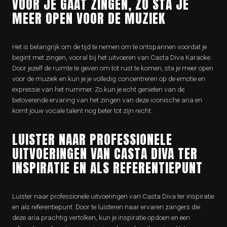
VOOR JE GAAT ZINGEN, ZO STA JE
MEER OPEN VOOR DE MUZIEK
Het is belangrijk om de tijd te nemen om te ontspannen voordat je
begint met zingen, vooral bij het uitvoeren van Casta Diva Karaoke.
Door jezelf de ruimte te geven om tot rust te komen, sta je meer open
voor de muziek en kun je je volledig concentreren op de emotie en
expressie van het nummer. Zo kun je echt genieten van de
betoverende ervaring van het zingen van deze iconische aria en
komt jouw vocale talent nog beter tot zijn recht.
LUISTER NAAR PROFESSIONELE
UITVOERINGEN VAN CASTA DIVA TER
INSPIRATIE EN ALS REFERENTIEPUNT
Luister naar professionele uitvoeringen van Casta Diva ter inspiratie
en als referentiepunt. Door te luisteren naar ervaren zangers die
deze aria prachtig vertolken, kun je inspiratie opdoen en een