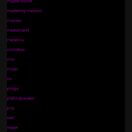
master sound
mastering mansion
maxiaxi
mediamarkt
metallica
microfoon
mini
mixen
no
philips
plafondpanelen
prijs
real
reaper