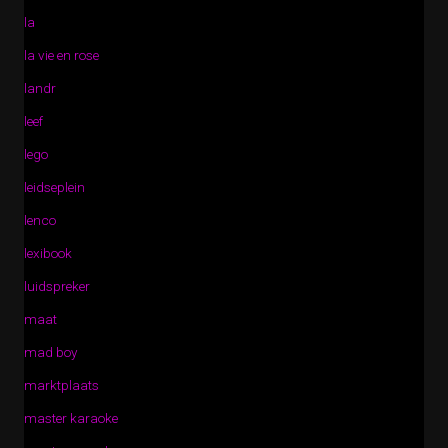
la
la vie en rose
landr
leef
lego
leidseplein
lenco
lexibook
luidspreker
maat
mad boy
marktplaats
master karaoke