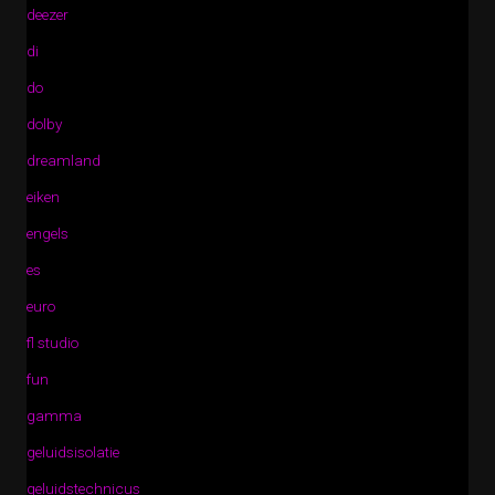
deezer
di
do
dolby
dreamland
eiken
engels
es
euro
fl studio
fun
gamma
geluidsisolatie
geluidstechnicus