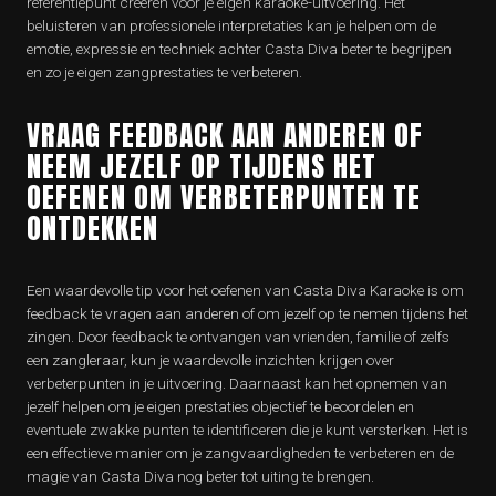
referentiepunt creëren voor je eigen karaoke-uitvoering. Het
beluisteren van professionele interpretaties kan je helpen om de
emotie, expressie en techniek achter Casta Diva beter te begrijpen
en zo je eigen zangprestaties te verbeteren.
VRAAG FEEDBACK AAN ANDEREN OF
NEEM JEZELF OP TIJDENS HET
OEFENEN OM VERBETERPUNTEN TE
ONTDEKKEN
Een waardevolle tip voor het oefenen van Casta Diva Karaoke is om
feedback te vragen aan anderen of om jezelf op te nemen tijdens het
zingen. Door feedback te ontvangen van vrienden, familie of zelfs
een zangleraar, kun je waardevolle inzichten krijgen over
verbeterpunten in je uitvoering. Daarnaast kan het opnemen van
jezelf helpen om je eigen prestaties objectief te beoordelen en
eventuele zwakke punten te identificeren die je kunt versterken. Het is
een effectieve manier om je zangvaardigheden te verbeteren en de
magie van Casta Diva nog beter tot uiting te brengen.