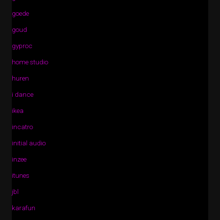
goede
goud
gyproc
home studio
huren
i dance
ikea
incatro
initial audio
inzee
itunes
jbl
karafun