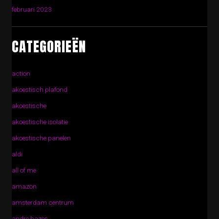
februari 2023
CATEGORIEËN
action
akoestisch plafond
akoestische
akoestische isolatie
akoestische panelen
aldi
all of me
amazon
amsterdam centrum
andre hazes