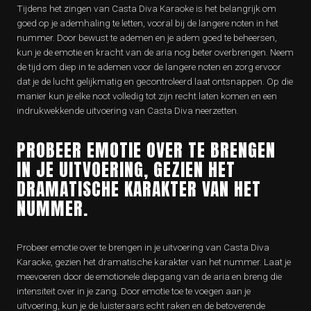
Tijdens het zingen van Casta Diva Karaoke is het belangrijk om
goed op je ademhaling te letten, vooral bij de langere noten in het
nummer. Door bewust te ademen en je adem goed te beheersen,
kun je de emotie en kracht van de aria nog beter overbrengen. Neem
de tijd om diep in te ademen voor de langere noten en zorg ervoor
dat je de lucht gelijkmatig en gecontroleerd laat ontsnappen. Op die
manier kun je elke noot volledig tot zijn recht laten komen en een
indrukwekkende uitvoering van Casta Diva neerzetten.
PROBEER EMOTIE OVER TE BRENGEN
IN JE UITVOERING, GEZIEN HET
DRAMATISCHE KARAKTER VAN HET
NUMMER.
Probeer emotie over te brengen in je uitvoering van Casta Diva
Karaoke, gezien het dramatische karakter van het nummer. Laat je
meevoeren door de emotionele diepgang van de aria en breng die
intensiteit over in je zang. Door emotie toe te voegen aan je
uitvoering, kun je de luisteraars echt raken en de betoverende