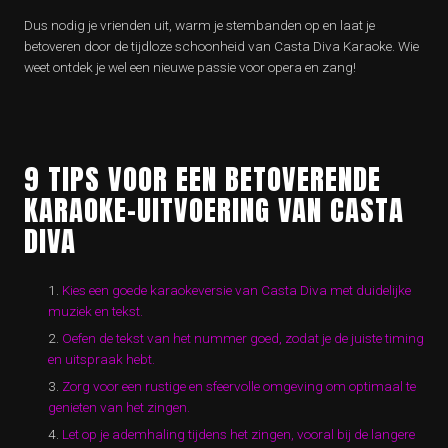
Dus nodig je vrienden uit, warm je stembanden op en laat je
betoveren door de tijdloze schoonheid van Casta Diva Karaoke. Wie
weet ontdek je wel een nieuwe passie voor opera en zang!
9 TIPS VOOR EEN BETOVERENDE
KARAOKE-UITVOERING VAN CASTA
DIVA
Kies een goede karaokeversie van Casta Diva met duidelijke
muziek en tekst.
Oefen de tekst van het nummer goed, zodat je de juiste timing
en uitspraak hebt.
Zorg voor een rustige en sfeervolle omgeving om optimaal te
genieten van het zingen.
Let op je ademhaling tijdens het zingen, vooral bij de langere