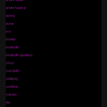
andre hazes jr
asona
auna
bcc
blokker
bluetooth
bluetooth speakers
chico
ciao bella
coldplay
coolblue
cubase
da