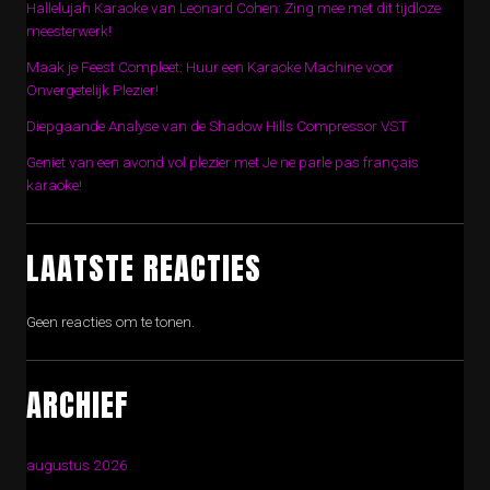
Hallelujah Karaoke van Leonard Cohen: Zing mee met dit tijdloze
meesterwerk!
Maak je Feest Compleet: Huur een Karaoke Machine voor
Onvergetelijk Plezier!
Diepgaande Analyse van de Shadow Hills Compressor VST
Geniet van een avond vol plezier met Je ne parle pas français
karaoke!
LAATSTE REACTIES
Geen reacties om te tonen.
ARCHIEF
augustus 2026