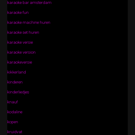
karaoke bar amsterdam
karaoke fun
karaoke machine huren
karaoke set huren
karaoke versie
karaoke version
karaokeversie
kikkerland
kinderen
kinderliedjes
knauf
kodaline
kopen
kruidvat