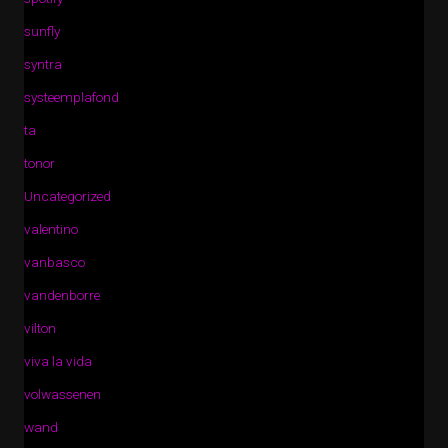
sunfly
syntra
systeemplafond
ta
tonor
Uncategorized
valentino
vanbasco
vandenborre
vilton
viva la vida
volwassenen
wand