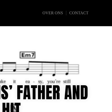
OVER ONS
CONTACT
S’ FATHER AND
 HIT