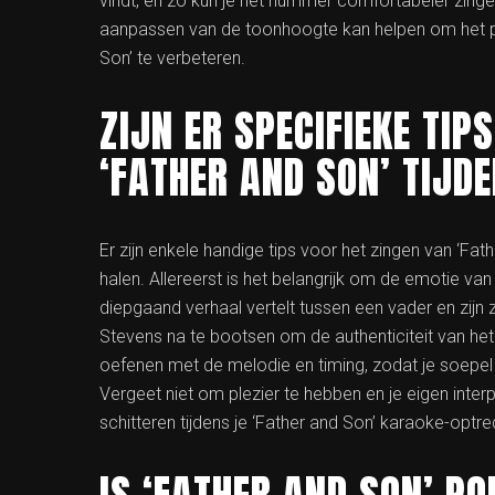
vindt, en zo kun je het nummer comfortabeler zingen
aanpassen van de toonhoogte kan helpen om het ple
Son’ te verbeteren.
ZIJN ER SPECIFIEKE TIP
‘FATHER AND SON’ TIJD
Er zijn enkele handige tips voor het zingen van ‘Fa
halen. Allereerst is het belangrijk om de emotie v
diepgaand verhaal vertelt tussen een vader en zij
Stevens na te bootsen om de authenticiteit van he
oefenen met de melodie en timing, zodat je soepel
Vergeet niet om plezier te hebben en je eigen inter
schitteren tijdens je ‘Father and Son’ karaoke-optre