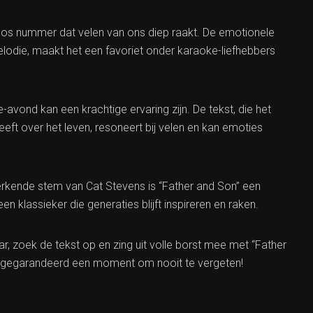
dloos nummer dat velen van ons diep raakt. De emotionele
odie, maakt het een favoriet onder karaoke-liefhebbers
-avond kan een krachtige ervaring zijn. De tekst, die het
eeft over het leven, resoneert bij velen en kan emoties
ende stem van Cat Stevens is “Father and Son” een
 klassieker die generaties blijft inspireren en raken.
ar, zoek de tekst op en zing uit volle borst mee met “Father
is gegarandeerd een moment om nooit te vergeten!