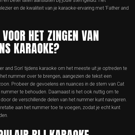
 en beter laten aansluiten bij jouw stemgeluid. Het
zier en de kwaliteit van je karaoke-ervaring met ‘Father and
S VOOR HET ZINGEN VAN
ENS KARAOKE?
ther and Son’ tijdens karaoke om het meeste uit je optreden te
an het nummer over te brengen, aangezien de tekst een
n zoon. Probeer de gevoelens en nuances in de stem van Cat
t nummer te behouden. Daarnaast is het ook nuttig om te
 door de verschillende delen van het nummer kunt navigeren.
pretatie aan het nummer toe te voegen, zodat je echt kunt
den.