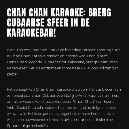
CHAN CHAN KARAOKE: BRENG
CUBAANSE SFEER IN DE
KARAOKEBAR!
Bent u op zoek naar een unieke en levendige karaoke-ervaring? Dan
is Chan Chan Karaoke misschien precies wat u nodig heeft!
Geïnspireerd door de Cubaanse muziekscene, brengt Chan Chan
Karaoke een vleugje exotisme en ritme naar uw avond vol zang en
plezier.
Het concept van Chan Chan Karaoke draait om het aanbieden van
een breed scala aan Cubaanse en Latijns-Amerikaanse nummers
om uit te kiezen. Van klassiekers zoals “Chan Chan” van Buena
Vista Social Club tot moderne hits met een Latijns tintje, er is voor
elk wat wils. Het is de perfecte gelegenheid om uw heupen te laten
wiegen op opzwepende ritmes en uw stembanden te testen met
Spaanstalige melodieën.