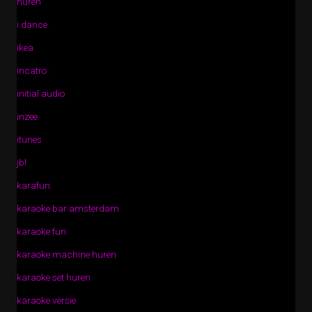
huren
i dance
ikea
incatro
initial audio
inzee
itunes
jbl
karafun
karaoke bar amsterdam
karaoke fun
karaoke machine huren
karaoke set huren
karaoke versie