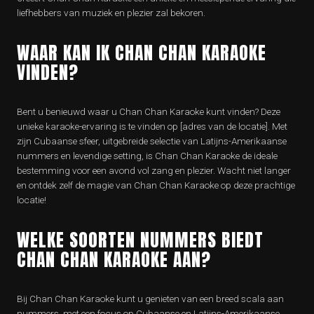
liefhebbers van muziek en plezier zal bekoren.
WAAR KAN IK CHAN CHAN KARAOKE
VINDEN?
Bent u benieuwd waar u Chan Chan Karaoke kunt vinden? Deze
unieke karaoke-ervaring is te vinden op [adres van de locatie]. Met
zijn Cubaanse sfeer, uitgebreide selectie van Latijns-Amerikaanse
nummers en levendige setting, is Chan Chan Karaoke de ideale
bestemming voor een avond vol zang en plezier. Wacht niet langer
en ontdek zelf de magie van Chan Chan Karaoke op deze prachtige
locatie!
WELKE SOORTEN NUMMERS BIEDT
CHAN CHAN KARAOKE AAN?
Bij Chan Chan Karaoke kunt u genieten van een breed scala aan
nummers, met een focus op Cubaanse en Latijns-Amerikaanse