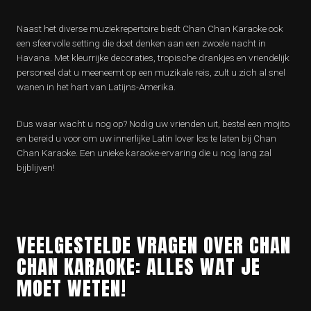
Naast het diverse muziekrepertoire biedt Chan Chan Karaoke ook
een sfeervolle setting die doet denken aan een zwoele nacht in
Havana. Met kleurrijke decoraties, tropische drankjes en vriendelijk
personeel dat u meeneemt op een muzikale reis, zult u zich al snel
wanen in het hart van Latijns-Amerika.
Dus waar wacht u nog op? Nodig uw vrienden uit, bestel een mojito
en bereid u voor om uw innerlijke Latin lover los te laten bij Chan
Chan Karaoke. Een unieke karaoke-ervaring die u nog lang zal
bijblijven!
VEELGESTELDE VRAGEN OVER CHAN
CHAN KARAOKE: ALLES WAT JE
MOET WETEN!