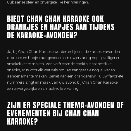
Cubaanse sfeer en onvergetelijke herinneringen.
BIEDT CHAN CHAN KARAOKE OOK
DRANKJES EN HAPJES AAN TIJDENS
DE KARAOKE-AVONDEN?
Ja, bij Chan Chan Karaoke worden er tijdens de karaoke-avonden
drankjes en hapjes aangeboden om uw ervaring nog gezelliger en
smakelijker te maken. Van verfrissende cocktails tot heerlijke
snacks, er is voor elk wat wils om uw zangsessie nog leuker en
aangenamer te maken. Geniet van een drankje terwijl u uw favoriete
nummers zingt en maak van uw avond bij Chan Chan Karaoke
een onvergetelijke en smaakvolle ervaring!
ZIJN ER SPECIALE THEMA-AVONDEN OF
EVENEMENTEN BIJ CHAN CHAN
KARAOKE?