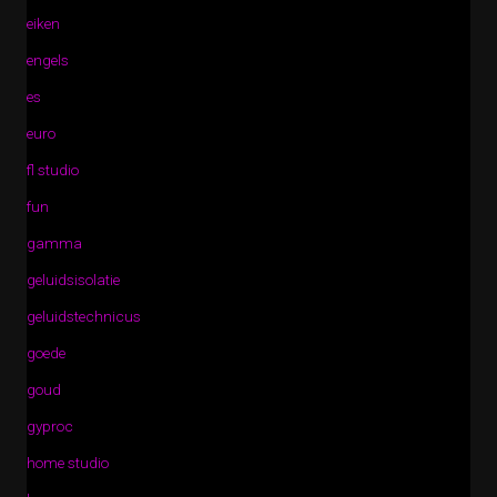
eiken
engels
es
euro
fl studio
fun
gamma
geluidsisolatie
geluidstechnicus
goede
goud
gyproc
home studio