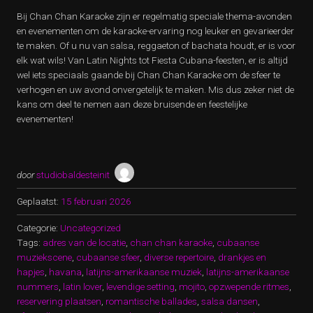
Bij Chan Chan Karaoke zijn er regelmatig speciale thema-avonden
en evenementen om de karaoke-ervaring nog leuker en gevarieerder
te maken. Of u nu van salsa, reggaeton of bachata houdt, er is voor
elk wat wils! Van Latin Nights tot Fiesta Cubana-feesten, er is altijd
wel iets speciaals gaande bij Chan Chan Karaoke om de sfeer te
verhogen en uw avond onvergetelijk te maken. Mis dus zeker niet de
kans om deel te nemen aan deze bruisende en feestelijke
evenementen!
door
studiobaldesteinit
Geplaatst:
15 februari 2026
Categorie:
Uncategorized
Tags:
adres van de locatie
,
chan chan karaoke
,
cubaanse
muziekscene
,
cubaanse sfeer
,
diverse repertoire
,
drankjes en
hapjes
,
havana
,
latijns-amerikaanse muziek
,
latijns-amerikaanse
nummers
,
latin lover
,
levendige setting
,
mojito
,
opzwepende ritmes
,
reservering plaatsen
,
romantische ballades
,
salsa dansen
,