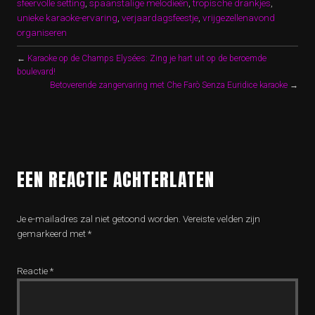
sfeervolle setting
,
spaanstalige melodieën
,
tropische drankjes
,
unieke karaoke-ervaring
,
verjaardagsfeestje
,
vrijgezellenavond
organiseren
←
Karaoke op de Champs Elysées: Zing je hart uit op de beroemde
boulevard!
Betoverende zangervaring met Che Farò Senza Euridice karaoke
→
EEN REACTIE ACHTERLATEN
Je e-mailadres zal niet getoond worden.
Vereiste velden zijn
gemarkeerd met
*
Reactie
*