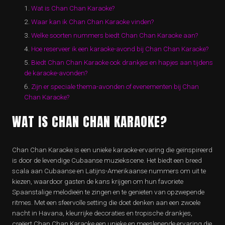
Wat is Chan Chan Karaoke?
Waar kan ik Chan Chan Karaoke vinden?
Welke soorten nummers biedt Chan Chan Karaoke aan?
Hoe reserveer ik een karaoke-avond bij Chan Chan Karaoke?
Biedt Chan Chan Karaoke ook drankjes en hapjes aan tijdens
de karaoke-avonden?
Zijn er speciale thema-avonden of evenementen bij Chan
Chan Karaoke?
WAT IS CHAN CHAN KARAOKE?
Chan Chan Karaoke is een unieke karaoke-ervaring die geïnspireerd
is door de levendige Cubaanse muziekscene. Het biedt een breed
scala aan Cubaanse en Latijns-Amerikaanse nummers om uit te
kiezen, waardoor gasten de kans krijgen om hun favoriete
Spaanstalige melodieën te zingen en te genieten van opzwepende
ritmes. Met een sfeervolle setting die doet denken aan een zwoele
nacht in Havana, kleurrijke decoraties en tropische drankjes,
creëert Chan Chan Karaoke een unieke en meeslepende ervaring die