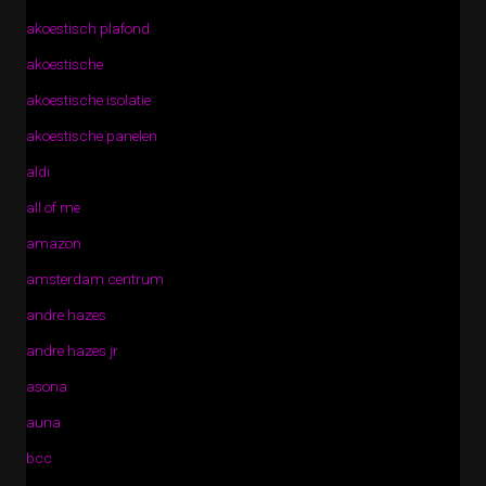
akoestisch plafond
akoestische
akoestische isolatie
akoestische panelen
aldi
all of me
amazon
amsterdam centrum
andre hazes
andre hazes jr
asona
auna
bcc