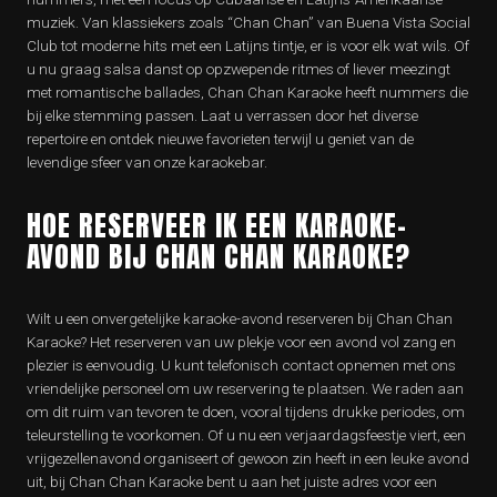
muziek. Van klassiekers zoals “Chan Chan” van Buena Vista Social
Club tot moderne hits met een Latijns tintje, er is voor elk wat wils. Of
u nu graag salsa danst op opzwepende ritmes of liever meezingt
met romantische ballades, Chan Chan Karaoke heeft nummers die
bij elke stemming passen. Laat u verrassen door het diverse
repertoire en ontdek nieuwe favorieten terwijl u geniet van de
levendige sfeer van onze karaokebar.
HOE RESERVEER IK EEN KARAOKE-
AVOND BIJ CHAN CHAN KARAOKE?
Wilt u een onvergetelijke karaoke-avond reserveren bij Chan Chan
Karaoke? Het reserveren van uw plekje voor een avond vol zang en
plezier is eenvoudig. U kunt telefonisch contact opnemen met ons
vriendelijke personeel om uw reservering te plaatsen. We raden aan
om dit ruim van tevoren te doen, vooral tijdens drukke periodes, om
teleurstelling te voorkomen. Of u nu een verjaardagsfeestje viert, een
vrijgezellenavond organiseert of gewoon zin heeft in een leuke avond
uit, bij Chan Chan Karaoke bent u aan het juiste adres voor een