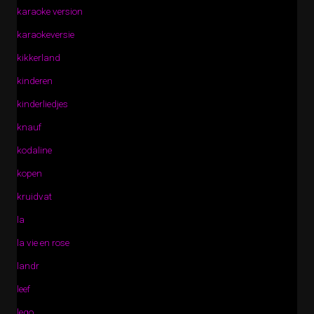
karaoke version
karaokeversie
kikkerland
kinderen
kinderliedjes
knauf
kodaline
kopen
kruidvat
la
la vie en rose
landr
leef
lego