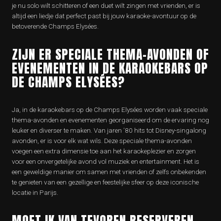
je nu solo wilt schitteren of een duet wilt zingen met vrienden, er is
altijd een liedje dat perfect past bij jouw karaoke-avontuur op de
betoverende Champs Elysées.
ZIJN ER SPECIALE THEMA-AVONDEN OF
EVENEMENTEN IN DE KARAOKEBARS OP
DE CHAMPS ELYSÉES?
Ja, in de karaokebars op de Champs Elysées worden vaak speciale
thema-avonden en evenementen georganiseerd om de ervaring nog
leuker en diverser te maken. Van jaren ’80 hits tot Disney-singalong
avonden, er is voor elk wat wils. Deze speciale thema-avonden
voegen een extra dimensie toe aan het karaokeplezier en zorgen
voor een onvergetelijke avond vol muziek en entertainment. Het is
een geweldige manier om samen met vrienden of zelfs onbekenden
te genieten van een gezellige en feestelijke sfeer op deze iconische
locatie in Parijs.
MOET IK VAN TEVOREN RESERVEREN