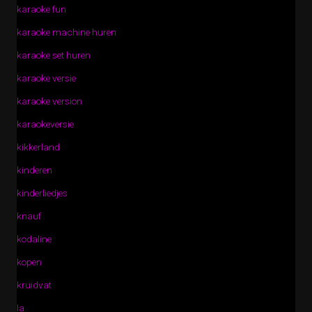
karaoke fun
karaoke machine huren
karaoke set huren
karaoke versie
karaoke version
karaokeversie
kikkerland
kinderen
kinderliedjes
knauf
kodaline
kopen
kruidvat
la