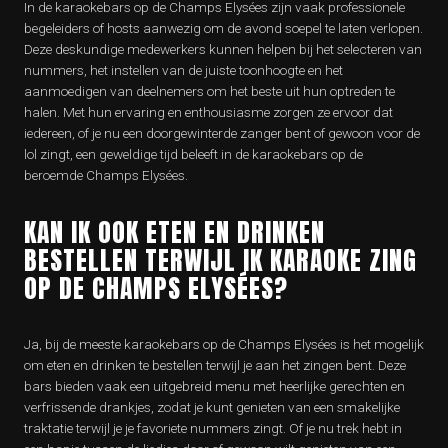
In de karaokebars op de Champs Elysées zijn vaak professionele
begeleiders of hosts aanwezig om de avond soepel te laten verlopen.
Deze deskundige medewerkers kunnen helpen bij het selecteren van
nummers, het instellen van de juiste toonhoogte en het
aanmoedigen van deelnemers om het beste uit hun optreden te
halen. Met hun ervaring en enthousiasme zorgen ze ervoor dat
iedereen, of je nu een doorgewinterde zanger bent of gewoon voor de
lol zingt, een geweldige tijd beleeft in de karaokebars op de
beroemde Champs Elysées.
KAN IK OOK ETEN EN DRINKEN
BESTELLEN TERWIJL IK KARAOKE ZING
OP DE CHAMPS ELYSÉES?
Ja, bij de meeste karaokebars op de Champs Elysées is het mogelijk
om eten en drinken te bestellen terwijl je aan het zingen bent. Deze
bars bieden vaak een uitgebreid menu met heerlijke gerechten en
verfrissende drankjes, zodat je kunt genieten van een smakelijke
traktatie terwijl je je favoriete nummers zingt. Of je nu trek hebt in