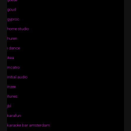
goud
gyproc
home studio
huren
i dance
ikea
incatro
initial audio
inzee
itunes
jbl
karafun
karaoke bar amsterdam