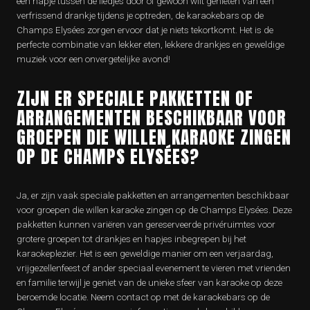
een hapje tussen de liedjes door of gewoon wilt genieten van een
verfrissend drankje tijdens je optreden, de karaokebars op de
Champs Elysées zorgen ervoor dat je niets tekortkomt. Het is de
perfecte combinatie van lekker eten, lekkere drankjes en geweldige
muziek voor een onvergetelijke avond!
ZIJN ER SPECIALE PAKKETTEN OF
ARRANGEMENTEN BESCHIKBAAR VOOR
GROEPEN DIE WILLEN KARAOKE ZINGEN
OP DE CHAMPS ELYSÉES?
Ja, er zijn vaak speciale pakketten en arrangementen beschikbaar
voor groepen die willen karaoke zingen op de Champs Elysées. Deze
pakketten kunnen variëren van gereserveerde privéruimtes voor
grotere groepen tot drankjes en hapjes inbegrepen bij het
karaokeplezier. Het is een geweldige manier om een verjaardag,
vrijgezellenfeest of ander speciaal evenement te vieren met vrienden
en familie terwijl je geniet van de unieke sfeer van karaoke op deze
beroemde locatie. Neem contact op met de karaokebars op de