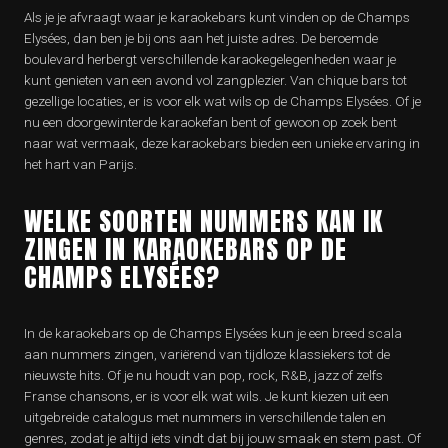
Als je je afvraagt waar je karaokebars kunt vinden op de Champs
Elysées, dan ben je bij ons aan het juiste adres. De beroemde
boulevard herbergt verschillende karaokegelegenheden waar je
kunt genieten van een avond vol zangplezier. Van chique bars tot
gezellige locaties, er is voor elk wat wils op de Champs Elysées. Of je
nu een doorgewinterde karaokefan bent of gewoon op zoek bent
naar wat vermaak, deze karaokebars bieden een unieke ervaring in
het hart van Parijs.
WELKE SOORTEN NUMMERS KAN IK
ZINGEN IN KARAOKEBARS OP DE
CHAMPS ELYSÉES?
In de karaokebars op de Champs Elysées kun je een breed scala
aan nummers zingen, variërend van tijdloze klassiekers tot de
nieuwste hits. Of je nu houdt van pop, rock, R&B, jazz of zelfs
Franse chansons, er is voor elk wat wils. Je kunt kiezen uit een
uitgebreide catalogus met nummers in verschillende talen en
genres, zodat je altijd iets vindt dat bij jouw smaak en stem past. Of