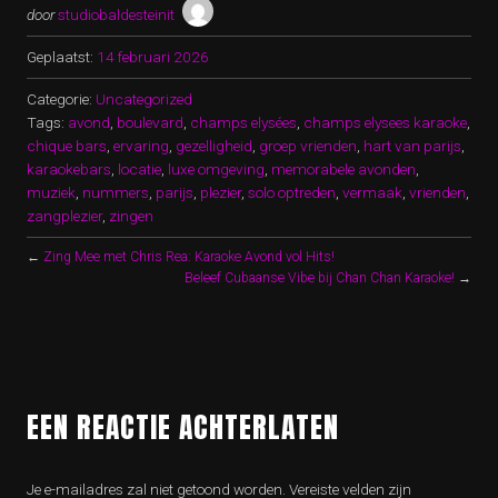
door
studiobaldesteinit
Geplaatst:
14 februari 2026
Categorie:
Uncategorized
Tags:
avond
,
boulevard
,
champs elysées
,
champs elysees karaoke
,
chique bars
,
ervaring
,
gezelligheid
,
groep vrienden
,
hart van parijs
,
karaokebars
,
locatie
,
luxe omgeving
,
memorabele avonden
,
muziek
,
nummers
,
parijs
,
plezier
,
solo optreden
,
vermaak
,
vrienden
,
zangplezier
,
zingen
←
Zing Mee met Chris Rea: Karaoke Avond vol Hits!
Beleef Cubaanse Vibe bij Chan Chan Karaoke!
→
EEN REACTIE ACHTERLATEN
Je e-mailadres zal niet getoond worden.
Vereiste velden zijn