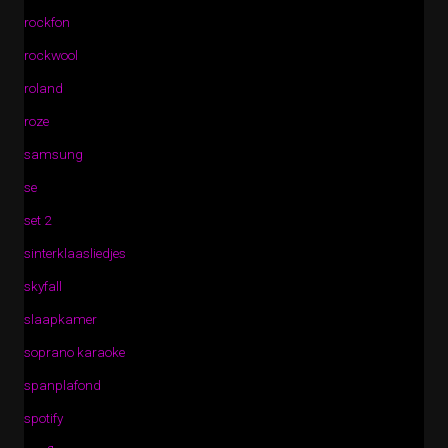
rockfon
rockwool
roland
roze
samsung
se
set 2
sinterklaasliedjes
skyfall
slaapkamer
soprano karaoke
spanplafond
spotify