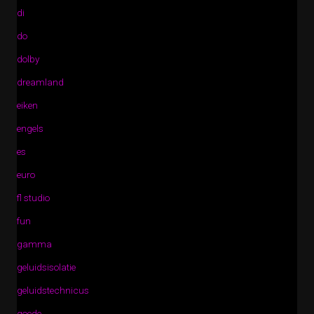
di
do
dolby
dreamland
eiken
engels
es
euro
fl studio
fun
gamma
geluidsisolatie
geluidstechnicus
goede