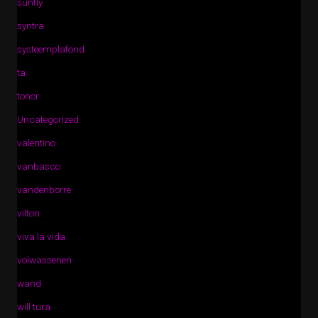
sunfly
syntra
systeemplafond
ta
tonor
Uncategorized
valentino
vanbasco
vandenborre
vilton
viva la vida
volwassenen
wand
will tura