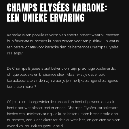
CHAMPS ELYSÉES KARAOKE:
EEN UNIEKE ERVARING
Karaoke is een populaire vorm van entertainment waarbij mensen
hun favoriete nummers kunnen zingen voor een publiek. En wat is
een betere locatie voor karaoke dan de beroemde Champs Elysées
in Parijs?
De Champs Elysées staat bekend om zijn prachtige boulevards,
chique boetieks en bruisende sfeer. Maar wist je dat er ook
karaokebars te vinden zijn waar je je innerlijke zanger of zangeres
kunt laten horen?
Of je nu een doorgewinterde karaokefan bent of gewoon op zoek
bent naar wat plezier met vrienden, Champs Elysées karaokebars
bieden een unieke ervaring. Je kunt kiezen uit een breed scala aan
nummers, van klassiekers tot de nieuwste hits, en genieten van een
avond vol muziek en gezelligheid.