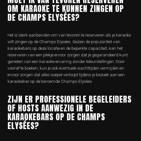
OM KARAOKE TE KUNNEN ZINGEN OP
DE CHAMPS ELYSÉES?
Het is sterk aanbevolen om van tevoren te reserveren als je karaoke
wilt zingen op de Champs Elysées. Gezien de populariteit van
karaokebars op deze locatie en de beperkte capaciteit, kan het
reserveren van een plekje ervoor zorgen dat je gegarandeerd kunt
genieten van een karaoke-ervaring zonder teleurstellingen. Door
vooraf te boeken, kun je ook eventuele wachttijden vermijden en
ervoor zorgen dat alles soepel verloopt tijdens je bezoek aan een
karaokebar op de beroemde Champs Elysées.
ZIJN ER PROFESSIONELE BEGELEIDERS
OF HOSTS AANWEZIG IN DE
KARAOKEBARS OP DE CHAMPS
ELYSÉES?