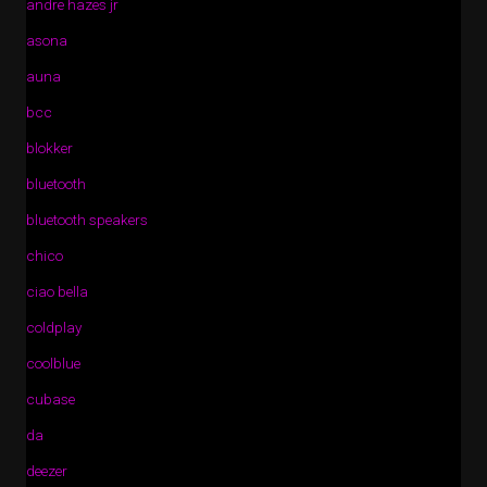
andre hazes jr
asona
auna
bcc
blokker
bluetooth
bluetooth speakers
chico
ciao bella
coldplay
coolblue
cubase
da
deezer