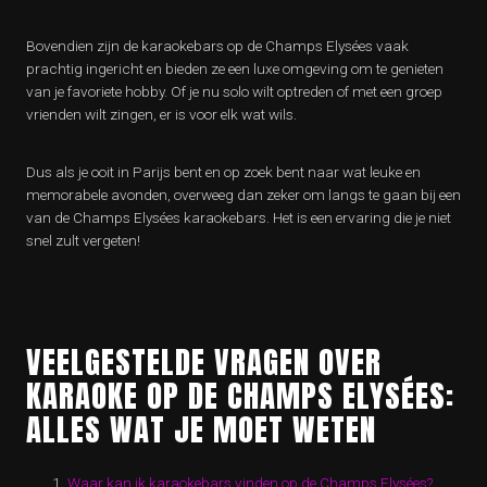
Bovendien zijn de karaokebars op de Champs Elysées vaak
prachtig ingericht en bieden ze een luxe omgeving om te genieten
van je favoriete hobby. Of je nu solo wilt optreden of met een groep
vrienden wilt zingen, er is voor elk wat wils.
Dus als je ooit in Parijs bent en op zoek bent naar wat leuke en
memorabele avonden, overweeg dan zeker om langs te gaan bij een
van de Champs Elysées karaokebars. Het is een ervaring die je niet
snel zult vergeten!
VEELGESTELDE VRAGEN OVER
KARAOKE OP DE CHAMPS ELYSÉES:
ALLES WAT JE MOET WETEN
Waar kan ik karaokebars vinden op de Champs Elysées?