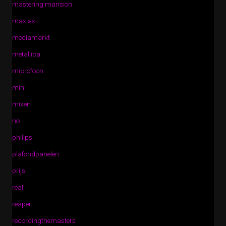
mastering mansion
maxiaxi
mediamarkt
metallica
microfoon
mini
mixen
no
philips
plafondpanelen
prijs
real
reaper
recordingthemasters