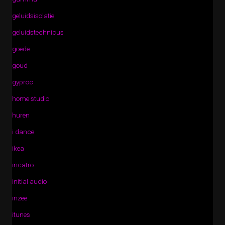
geluidsisolatie
geluidstechnicus
goede
goud
gyproc
home studio
huren
i dance
ikea
incatro
initial audio
inzee
itunes