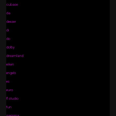
cubase
da
deezer
di
do
dolby
dreamland
eiken
engels
es
euro
fl studio
fun
gamma