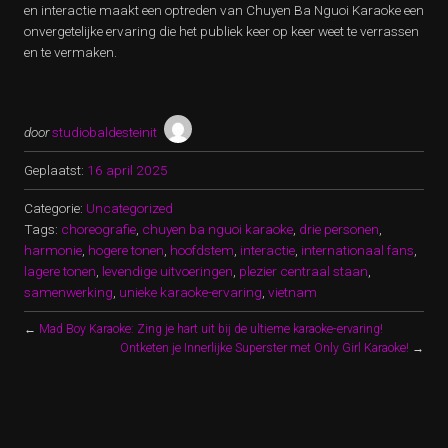
en interactie maakt een optreden van Chuyen Ba Nguoi Karaoke een
onvergetelijke ervaring die het publiek keer op keer weet te verrassen
en te vermaken.
door
studiobaldesteinit
Geplaatst:
16 april 2025
Categorie:
Uncategorized
Tags:
choreografie
,
chuyen ba nguoi karaoke
,
drie personen
,
harmonie
,
hogere tonen
,
hoofdstem
,
interactie
,
internationaal fans
,
lagere tonen
,
levendige uitvoeringen
,
plezier centraal staan
,
samenwerking
,
unieke karaoke-ervaring
,
vietnam
←
Mad Boy Karaoke: Zing je hart uit bij de ultieme karaoke-ervaring!
Ontketen je Innerlijke Superster met Only Girl Karaoke!
→