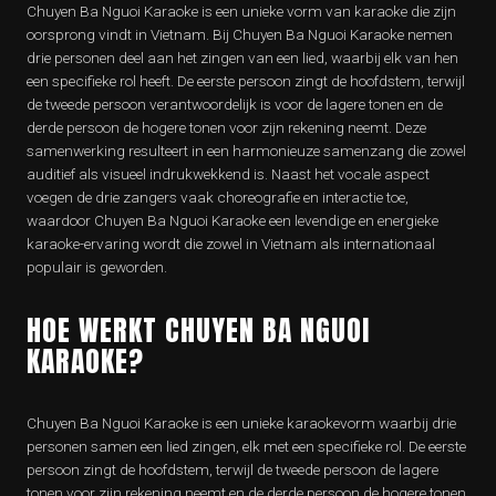
Chuyen Ba Nguoi Karaoke is een unieke vorm van karaoke die zijn
oorsprong vindt in Vietnam. Bij Chuyen Ba Nguoi Karaoke nemen
drie personen deel aan het zingen van een lied, waarbij elk van hen
een specifieke rol heeft. De eerste persoon zingt de hoofdstem, terwijl
de tweede persoon verantwoordelijk is voor de lagere tonen en de
derde persoon de hogere tonen voor zijn rekening neemt. Deze
samenwerking resulteert in een harmonieuze samenzang die zowel
auditief als visueel indrukwekkend is. Naast het vocale aspect
voegen de drie zangers vaak choreografie en interactie toe,
waardoor Chuyen Ba Nguoi Karaoke een levendige en energieke
karaoke-ervaring wordt die zowel in Vietnam als internationaal
populair is geworden.
HOE WERKT CHUYEN BA NGUOI
KARAOKE?
Chuyen Ba Nguoi Karaoke is een unieke karaokevorm waarbij drie
personen samen een lied zingen, elk met een specifieke rol. De eerste
persoon zingt de hoofdstem, terwijl de tweede persoon de lagere
tonen voor zijn rekening neemt en de derde persoon de hogere tonen