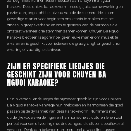
Ja, beginners kunnen zeker meedoen aan Chuyen Ba Nguoi
Karaoke! Deze unieke karaokevorm moedigt juist samenwerking en
plezier aan, ongeacht het niveau van de deelnemers. Het is een
geweldige manier voor beginners om kennis te maken met het
zingen in groepsverband en om te genieten van de harmonie die
ontstaat wanneer drie stemmen samenkomen. Chuyen Ba Nguoi
Karaoke biedt een laagdrempelige en leuke manier om muziek te
ervaren en is geschikt voor iedereen die graag zingt, ongeacht hun
ervaring of vaardigheidsniveau.
ZIJN ER SPECIFIEKE LIEDJES DIE
GESCHIKT ZIJN VOOR CHUYEN BA
NGUOI KARAOKE?
Er zijn verschillende liedjes die bijzonder geschikt zijn voor Chuyen
Ba Nguoi Karaoke vanwege hun melodieën en harmonieën die goed
passen bij de dynamiek van deze karaokevorm. Nummers met
duidelijke vocale verdelingen en harmonische structuren lenen zich
perfect voor een uitvoering met drie zangers die elk een specifieke rol
vervullen. Denk aan bekende nummers met afwisseling tussen