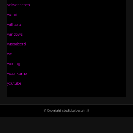
volwassenen
wand
will tura
windows
wisseloord
wo
woning
woonkamer
youtube
© Copyright studiobaldestein.it