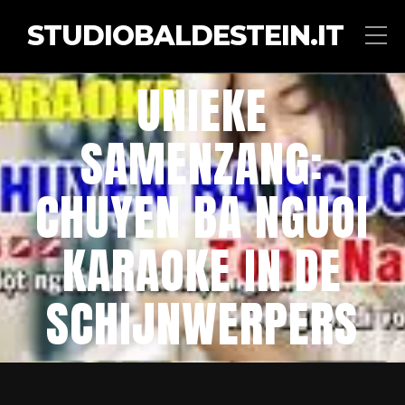
STUDIOBALDESTEIN.IT
UNIEKE
SAMENZANG:
CHUYEN BA NGUOI
KARAOKE IN DE
SCHIJNWERPERS