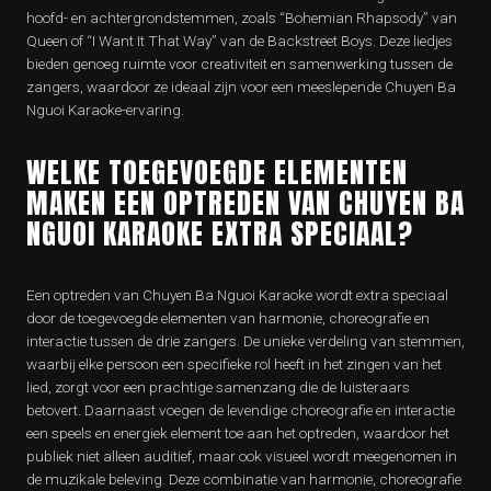
hoofd- en achtergrondstemmen, zoals “Bohemian Rhapsody” van
Queen of “I Want It That Way” van de Backstreet Boys. Deze liedjes
bieden genoeg ruimte voor creativiteit en samenwerking tussen de
zangers, waardoor ze ideaal zijn voor een meeslepende Chuyen Ba
Nguoi Karaoke-ervaring.
WELKE TOEGEVOEGDE ELEMENTEN
MAKEN EEN OPTREDEN VAN CHUYEN BA
NGUOI KARAOKE EXTRA SPECIAAL?
Een optreden van Chuyen Ba Nguoi Karaoke wordt extra speciaal
door de toegevoegde elementen van harmonie, choreografie en
interactie tussen de drie zangers. De unieke verdeling van stemmen,
waarbij elke persoon een specifieke rol heeft in het zingen van het
lied, zorgt voor een prachtige samenzang die de luisteraars
betovert. Daarnaast voegen de levendige choreografie en interactie
een speels en energiek element toe aan het optreden, waardoor het
publiek niet alleen auditief, maar ook visueel wordt meegenomen in
de muzikale beleving. Deze combinatie van harmonie, choreografie