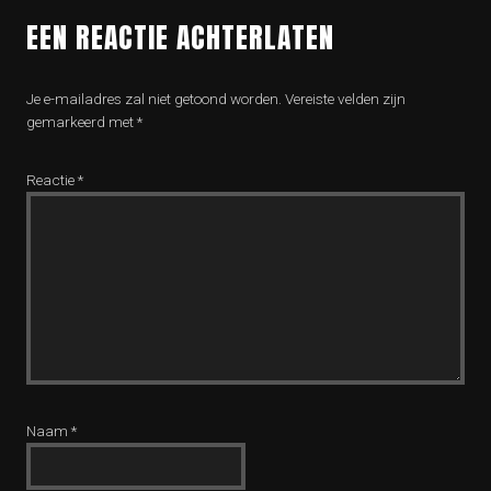
EEN REACTIE ACHTERLATEN
Je e-mailadres zal niet getoond worden.
Vereiste velden zijn
gemarkeerd met
*
Reactie
*
Naam
*