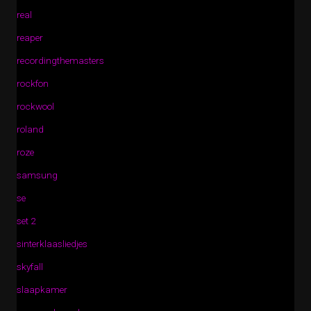
real
reaper
recordingthemasters
rockfon
rockwool
roland
roze
samsung
se
set 2
sinterklaasliedjes
skyfall
slaapkamer