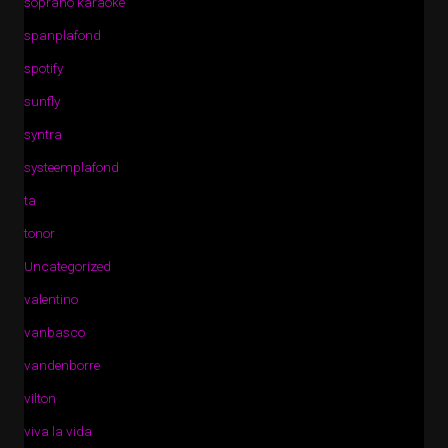
soprano karaoke
spanplafond
spotify
sunfly
syntra
systeemplafond
ta
tonor
Uncategorized
valentino
vanbasco
vandenborre
vilton
viva la vida