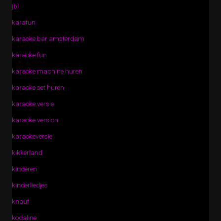
jbl
karafun
karaoke bar amsterdam
karaoke fun
karaoke machine huren
karaoke set huren
karaoke versie
karaoke version
karaokeversie
kikkerland
kinderen
kinderliedjes
knauf
kodaline