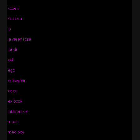
kopen
kruidvat
la
la vie en rose
landr
leef
lego
leidseplein
lenco
lexibook
luidspreker
maat
mad boy