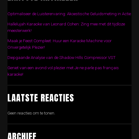
Optimaliseer de Luisterervaring: Akoestische Geluidsmeting in Actie
Hallelujah Karaoke van Leonard Cohen: Zing mee met dit tijdloze
meesterwerk!
Maak je Feest Compleet: Huur een Karaoke Machine voor
Onvergetelijk Plezier!
Diepgaande Analyse van de Shadow Hills Compressor VST
Geniet van een avond vol plezier met Je ne parle pas français
karaoke!
LAATSTE REACTIES
Geen reacties om te tonen.
ARCHIEF