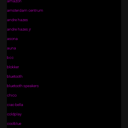
amazon
amsterdam centrum
andre hazes
andre hazes jr
asona
auna
bcc
blokker
bluetooth
bluetooth speakers
chico
ciao bella
coldplay
coolblue