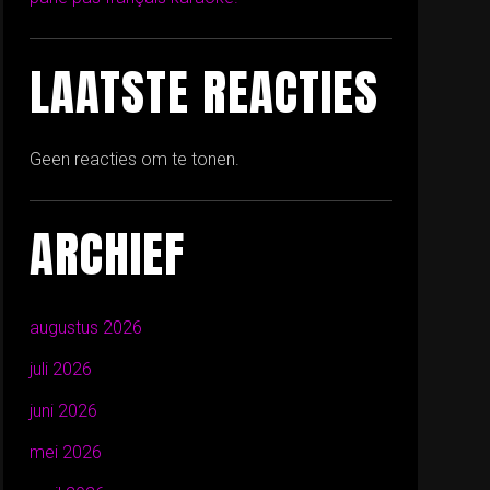
LAATSTE REACTIES
Geen reacties om te tonen.
ARCHIEF
augustus 2026
juli 2026
juni 2026
mei 2026