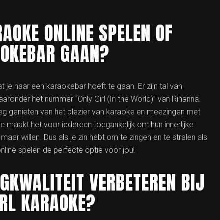
RAOKE ONLINE SPELEN OF
AOKEBAR GAAN?
t je naar een karaokebar hoeft te gaan. Er zijn tal van
aronder het nummer “Only Girl (In the World)” van Rihanna.
weg genieten van het plezier van karaoke en meezingen met
e maakt het voor iedereen toegankelijk om hun innerlijke
aar willen. Dus als je zin hebt om te zingen en te stralen als
online spelen de perfecte optie voor jou!
NGKWALITEIT VERBETEREN BIJ
IRL KARAOKE?