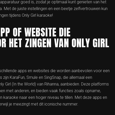
apparatuur goed is, zodat je optimaal kunt genieten van het
. Met de juiste instellingen en een beetje zelfvertrouwen kun
ngen tijdens Only Girl karaoke!
APP OF WEBSITE DIE
 HET ZINGEN VAN ONLY GIRL
verschillende apps en websites die worden aanbevolen voor een
s zijn KaraFun, Smule en SingSnap, die allemaal een
y Girl (In the World) van Rihanna, aanbieden. Deze platforms
amen met anderen, en bieden vaak functies zoals opname,
n karaoke naar een hoger niveau te tillen. Met deze apps en
 terwijl je meezingt met dit iconische nummer.