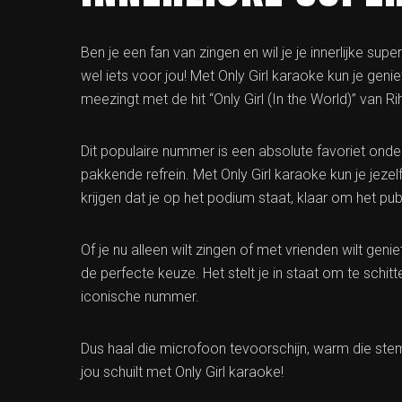
Ben je een fan van zingen en wil je je innerlijke su
wel iets voor jou! Met Only Girl karaoke kun je geni
meezingt met de hit “Only Girl (In the World)” van R
Dit populaire nummer is een absolute favoriet onde
pakkende refrein. Met Only Girl karaoke kun je jez
krijgen dat je op het podium staat, klaar om het pub
Of je nu alleen wilt zingen of met vrienden wilt geni
de perfecte keuze. Het stelt je in staat om te schitt
iconische nummer.
Dus haal die microfoon tevoorschijn, warm die ste
jou schuilt met Only Girl karaoke!