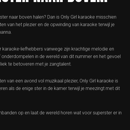
perster naar boven halen? Dan is Only Girl karaoke misschien
eten van het plezier en de opwinding van karaoke terwijl je
ihanna.
r karaoke-liefhebbers vanwege zijn krachtige melodie en
elf onderdompelen in de wereld van dit nummer en het gevoel
liek te betoveren met je zangtalent.
eten van een avond vol muzikaal plezier, Only Girl karaoke is
eren als de enige ster in de kamer terwijl je meezingt met dit
mbanden op en laat de wereld horen wat voor superster er in