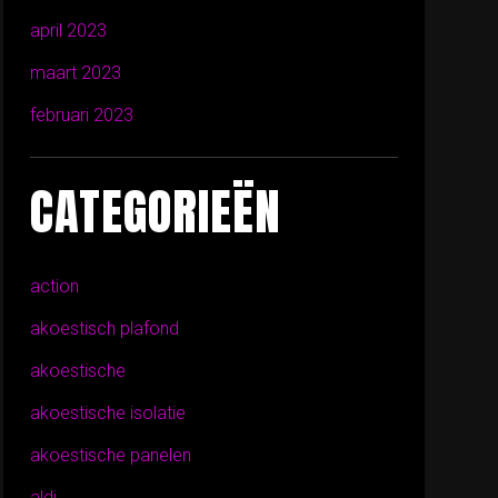
april 2023
maart 2023
februari 2023
CATEGORIEËN
action
akoestisch plafond
akoestische
akoestische isolatie
akoestische panelen
aldi