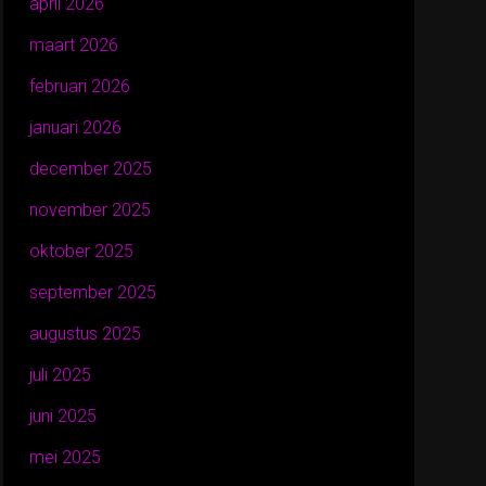
april 2026
maart 2026
februari 2026
januari 2026
december 2025
november 2025
oktober 2025
september 2025
augustus 2025
juli 2025
juni 2025
mei 2025