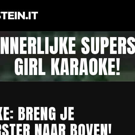
EIN.IT
INNERLIJKE SUPER
GIRL KARAOKE!
KE: BRENG JE
RSTER NAAR BOVEN!