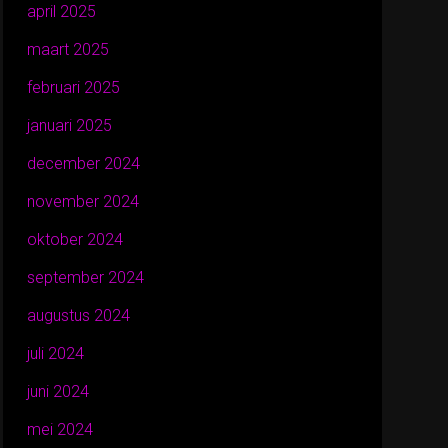
april 2025
maart 2025
februari 2025
januari 2025
december 2024
november 2024
oktober 2024
september 2024
augustus 2024
juli 2024
juni 2024
mei 2024