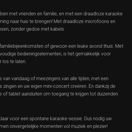
ben met vrienden en familie, en met een draadloze karaoke
ming naar huis te brengen! Met draadloze microfoons en
dansen, zonder gedoe met kabels.
, familiebijeenkomsten of gewoon een leuke avond thuis. Met
nvoudige bedieningselementen, is het gemakkelijk voor
 los te laten.
its van vandaag of meezingers van alle tijden, met een
 zingen en uw eigen mini-concert creëren. En dankzij de
 of tablet aansluiten om toegang te krijgen tot duizenden
d klaar voor een spontane karaoke-sessie. Dus nodig uw
men onvergetelijke momenten vol muziek en plezier!