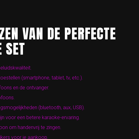
EZEN VAN DE PERFECTE
 SET
luidskwaliteit.
estellen (smartphone, tablet, tv, etc.).
foons en de ontvanger.
ofoons.
ngsmogelijkheden (bluetooth, aux, USB).
ijn voor een betere karaoke-ervaring.
foon om handenvrij te zingen.
ikers voor je aankoop.