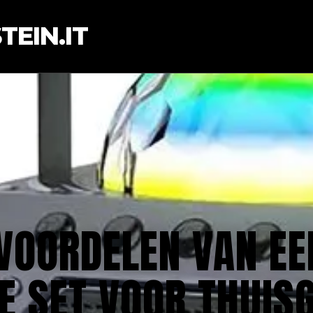
EIN.IT
VOORDELEN VAN E
E SET VOOR THUISG