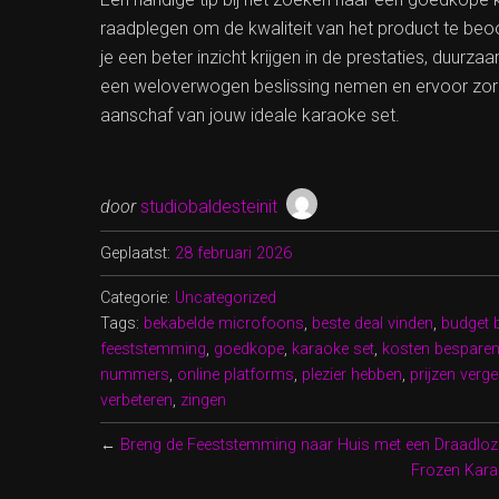
raadplegen om de kwaliteit van het product te beoo
je een beter inzicht krijgen in de prestaties, duurz
een weloverwogen beslissing nemen en ervoor zorgen
aanschaf van jouw ideale karaoke set.
door
studiobaldesteinit
Geplaatst:
28 februari 2026
Categorie:
Uncategorized
Tags:
bekabelde microfoons
,
beste deal vinden
,
budget 
feeststemming
,
goedkope
,
karaoke set
,
kosten bespare
nummers
,
online platforms
,
plezier hebben
,
prijzen verge
verbeteren
,
zingen
←
Breng de Feeststemming naar Huis met een Draadloz
Frozen Karao