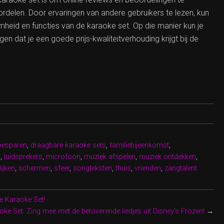
rdelen. Door ervaringen van andere gebruikers te lezen, kun
aamheid en functies van de karaoke set. Op die manier kun je
 dat je een goede prijs-kwaliteitverhouding krijgt bij de
besparen
,
draagbare karaoke sets
,
familiebijeenkomst
,
n
,
luidsprekers
,
microfoon
,
muziek afspelen
,
muziek ontdekken
,
lijken
,
schermen
,
sfeer
,
songteksten
,
thuis
,
vrienden
,
zangtalent
e Karaoke Set!
ke Set: Zing mee met de betoverende liedjes uit Disney’s Frozen!
→