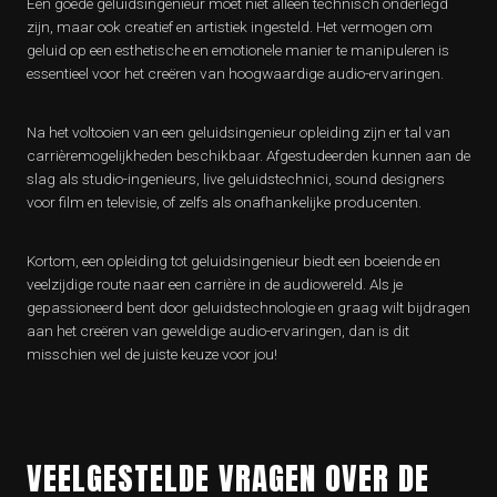
Een goede geluidsingenieur moet niet alleen technisch onderlegd
zijn, maar ook creatief en artistiek ingesteld. Het vermogen om
geluid op een esthetische en emotionele manier te manipuleren is
essentieel voor het creëren van hoogwaardige audio-ervaringen.
Na het voltooien van een geluidsingenieur opleiding zijn er tal van
carrièremogelijkheden beschikbaar. Afgestudeerden kunnen aan de
slag als studio-ingenieurs, live geluidstechnici, sound designers
voor film en televisie, of zelfs als onafhankelijke producenten.
Kortom, een opleiding tot geluidsingenieur biedt een boeiende en
veelzijdige route naar een carrière in de audiowereld. Als je
gepassioneerd bent door geluidstechnologie en graag wilt bijdragen
aan het creëren van geweldige audio-ervaringen, dan is dit
misschien wel de juiste keuze voor jou!
VEELGESTELDE VRAGEN OVER DE