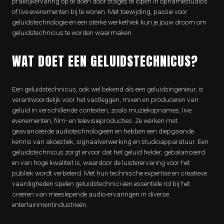
praktijkervaring op te doen door stages te lopen in opnamestudio’s
of live evenementen bij te wonen. Met toewijding, passie voor
geluidstechnologie en een sterke werkethiek kun je jouw droom om
geluidstechnicus te worden waarmaken.
WAT DOET EEN GELUIDSTECHNICUS?
Een geluidstechnicus, ook wel bekend als een geluidsingenieur, is
verantwoordelijk voor het vastleggen, mixen en produceren van
geluid in verschillende contexten, zoals muziekopnames, live
evenementen, film- en televisieproducties. Ze werken met
geavanceerde audiotechnologieën en hebben een diepgaande
kennis van akoestiek, signaalverwerking en studioapparatuur. Een
geluidstechnicus zorgt ervoor dat het geluid helder, gebalanceerd
en van hoge kwaliteit is, waardoor de luisterervaring voor het
publiek wordt verbeterd. Met hun technische expertise en creatieve
vaardigheden spelen geluidstechnici een essentiële rol bij het
creëren van meeslepende audio-ervaringen in diverse
entertainmentindustrieën.