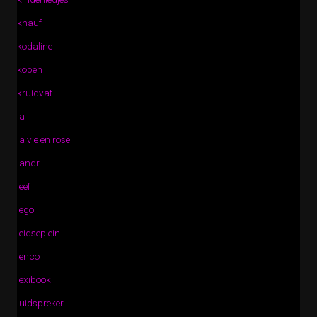
knauf
kodaline
kopen
kruidvat
la
la vie en rose
landr
leef
lego
leidseplein
lenco
lexibook
luidspreker