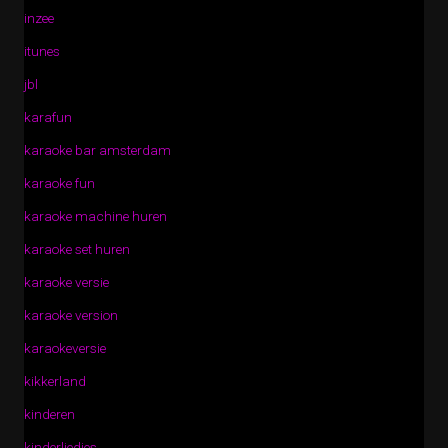
inzee
itunes
jbl
karafun
karaoke bar amsterdam
karaoke fun
karaoke machine huren
karaoke set huren
karaoke versie
karaoke version
karaokeversie
kikkerland
kinderen
kinderliedjes