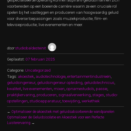
gespecialiseerde opleiding kunnen aspirant-geluidsmannen zich
voorbereiden op een boeiende carrière waarin ze een cruciale rol
spelen bij het vastleggen en produceren van hoogwaardig geluid
voor diverse toepassingen zoals muziekproductie, film- en
televisieproductie, live evenementen en meer.
door
studiobaldesteinit
Geplaatst:
07 februari 2025
Categorie:
Uncategorized
Tags:
akoestiek
,
audiotechnologie
,
entertainmentindustrieën
,
geluidsingenieur
,
geluidsingenieur opleiding
,
geluidstechnicus
,
kwaliteit
,
live evenementen
,
mixen
,
opnamestudio's
,
passie
,
praktijkervaring
,
produceren
,
signaalverwerking
,
stages
,
studio-
opstellingen
,
studioapparatuur
,
toewijding
,
werkethiek
←
Optimaliseer de akoestiek met geluidsabsorberende wandpanelen
Optimaliseer de Geluidsisolatie en Akoestiek voor een Perfecte
Luisterervaring
→