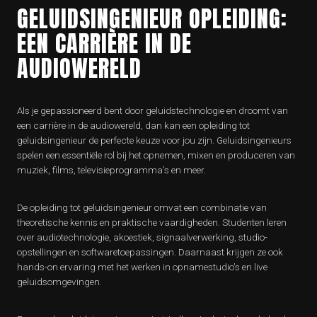
GELUIDSINGENIEUR OPLEIDING:
EEN CARRIÈRE IN DE
AUDIOWERELD
Als je gepassioneerd bent door geluidstechnologie en droomt van
een carrière in de audiowereld, dan kan een opleiding tot
geluidsingenieur de perfecte keuze voor jou zijn. Geluidsingenieurs
spelen een essentiële rol bij het opnemen, mixen en produceren van
muziek, films, televisieprogramma’s en meer.
De opleiding tot geluidsingenieur omvat een combinatie van
theoretische kennis en praktische vaardigheden. Studenten leren
over audiotechnologie, akoestiek, signaalverwerking, studio-
opstellingen en softwaretoepassingen. Daarnaast krijgen ze ook
hands-on ervaring met het werken in opnamestudio’s en live
geluidsomgevingen.