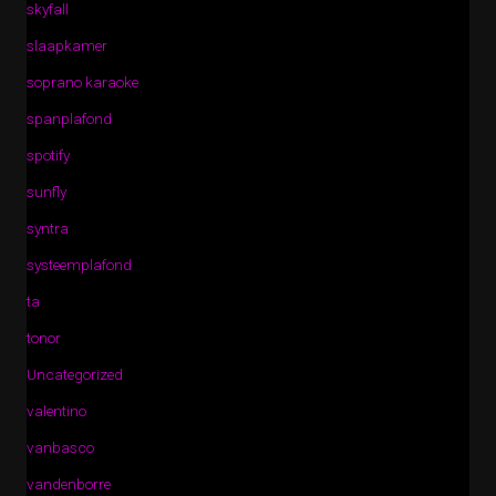
skyfall
slaapkamer
soprano karaoke
spanplafond
spotify
sunfly
syntra
systeemplafond
ta
tonor
Uncategorized
valentino
vanbasco
vandenborre