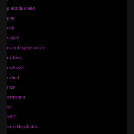
plafondpanelen
prijs
real
reaper
recordingthemasters
rockfon
rockwool
roland
roze
samsung
se
set 2
sinterklaasliedjes