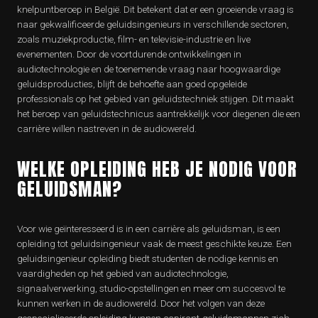
knelpuntberoep in België. Dit betekent dat er een groeiende vraag is
naar gekwalificeerde geluidsingenieurs in verschillende sectoren,
zoals muziekproductie, film- en televisie-industrie en live
evenementen. Door de voortdurende ontwikkelingen in
audiotechnologie en de toenemende vraag naar hoogwaardige
geluidsproducties, blijft de behoefte aan goed opgeleide
professionals op het gebied van geluidstechniek stijgen. Dit maakt
het beroep van geluidstechnicus aantrekkelijk voor diegenen die een
carrière willen nastreven in de audiowereld.
WELKE OPLEIDING HEB JE NODIG VOOR
GELUIDSMAN?
Voor wie geïnteresseerd is in een carrière als geluidsman, is een
opleiding tot geluidsingenieur vaak de meest geschikte keuze. Een
geluidsingenieur opleiding biedt studenten de nodige kennis en
vaardigheden op het gebied van audiotechnologie,
signaalverwerking, studio-opstellingen en meer om succesvol te
kunnen werken in de audiowereld. Door het volgen van deze