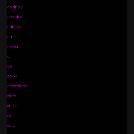
coldplay
coolblue
cubase
da
deezer
di
do
dolby
dreamland
eiken
engels
es
euro