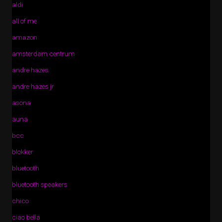
aldi
all of me
amazon
amsterdam centrum
andre hazes
andre hazes jr
asona
auna
bcc
blokker
bluetooth
bluetooth speakers
chico
ciao bella