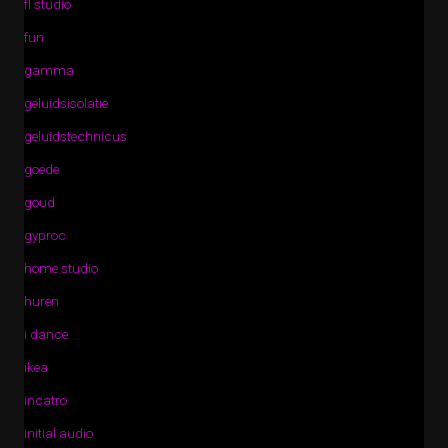
fl studio
fun
gamma
geluidsisolatie
geluidstechnicus
goede
goud
gyproc
home studio
huren
i dance
ikea
incatro
initial audio