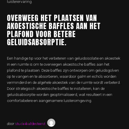
luisterervaring.
OVERWEEG HET PLAATSEN VAN
AKOESTISCHE BAFFLES AAN HET
PLAFOND VOOR BETERE
GELUIDSABSORPTIE.
Een handige tip voor het verbeteren van geluidsisolatie en akoestiek
in een ruimte is om te overwegen akoestische baffles aan het
plafond te plaatsen. Deze baffles zijn ontworpen om geluidsgolven
op te vangen en te absorberen, waardoor galm en echo’s worden
verminderd en de algehele akoestiek van de ruimte wordt verbeterd.
Door strategisch akoestische baffles te installeren, kan de
geluidsabsorptie worden geoptimaliseerd, wat resulteert in een
comfortabelere en aangenamere luisteromgeving.
door
studiobaldesteinit