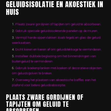
GELUIDSISOLATIE EN AKOESTIEK IN
HUIS
Plaats zware gordijnen of tapijten om geluid te absorberen.
Gebruik speciale geluidsisolerende panelen op de muren.
Vermijd harde oppervlakken zoals tegels en glas die geluid
weerkaatsen.
Dicht kieren en kieren af om geluidslekkage te verminderen.
Installeer dubbele beglazing om het binnendringen van
buitengeluid te verminderen.
Gebruik boekenplanken met boeken of decoratieve objecten
om geluidsgolven te breken.
Overweeg het plaatsen van akoestische baffles aan het
plafond voor betere geluidsabsorptie.
PLAATS ZWARE GORDIJNEN OF
TAPIJTEN OM GELUID TE