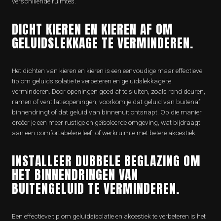
verschillende ruimtes.
DICHT KIEREN EN KIEREN AF OM
GELUIDSLEKKAGE TE VERMINDEREN.
Het dichten van kieren en kieren is een eenvoudige maar effectieve
tip om geluidsisolatie te verbeteren en geluidslekkage te
verminderen. Door openingen goed af te sluiten, zoals rond deuren,
ramen of ventilatieopeningen, voorkom je dat geluid van buitenaf
binnendringt of dat geluid van binnenuit ontsnapt. Op die manier
creëer je een meer rustige en geïsoleerde omgeving, wat bijdraagt
aan een comfortabelere leef- of werkruimte met betere akoestiek.
INSTALLEER DUBBELE BEGLAZING OM
HET BINNENDRINGEN VAN
BUITENGELUID TE VERMINDEREN.
Een effectieve tip om geluidsisolatie en akoestiek te verbeteren is het