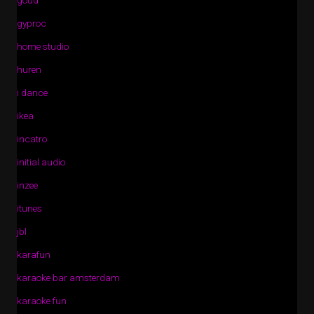
goud
gyproc
home studio
huren
i dance
ikea
incatro
initial audio
inzee
itunes
jbl
karafun
karaoke bar amsterdam
karaoke fun