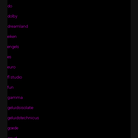
do
dolby
dreamland
eiken
engels
es
euro
fl studio
fun
gamma
geluidsisolatie
geluidstechnicus
goede