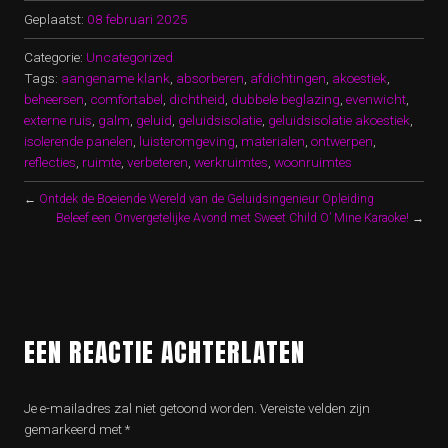
Geplaatst:
08 februari 2025
Categorie:
Uncategorized
Tags:
aangename klank
,
absorberen
,
afdichtingen
,
akoestiek
,
beheersen
,
comfortabel
,
dichtheid
,
dubbele beglazing
,
evenwicht
,
externe ruis
,
galm
,
geluid
,
geluidsisolatie
,
geluidsisolatie akoestiek
,
isolerende panelen
,
luisteromgeving
,
materialen
,
ontwerpen
,
reflecties
,
ruimte
,
verbeteren
,
werkruimtes
,
woonruimtes
←
Ontdek de Boeiende Wereld van de Geluidsingenieur Opleiding
Beleef een Onvergetelijke Avond met Sweet Child O’ Mine Karaoke!
→
EEN REACTIE ACHTERLATEN
Je e-mailadres zal niet getoond worden.
Vereiste velden zijn
gemarkeerd met
*