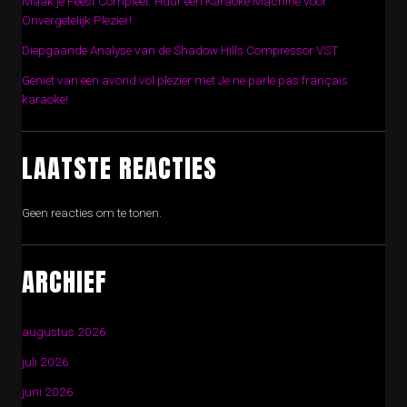
Maak je Feest Compleet: Huur een Karaoke Machine voor
Onvergetelijk Plezier!
Diepgaande Analyse van de Shadow Hills Compressor VST
Geniet van een avond vol plezier met Je ne parle pas français
karaoke!
LAATSTE REACTIES
Geen reacties om te tonen.
ARCHIEF
augustus 2026
juli 2026
juni 2026