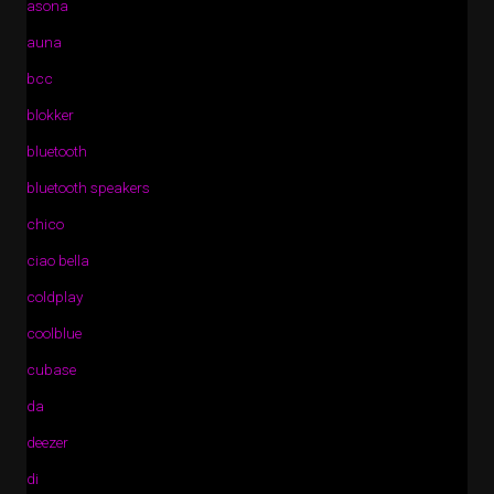
asona
auna
bcc
blokker
bluetooth
bluetooth speakers
chico
ciao bella
coldplay
coolblue
cubase
da
deezer
di