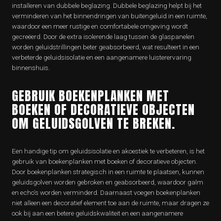
installeren van dubbele beglazing. Dubbele beglazing helpt bij het
verminderen van het binnendringen van buitengeluid in een ruimte,
waardoor een meer rustige en comfortabele omgeving wordt
gecreëerd. Door de extra isolerende laag tussen de glaspanelen
worden geluidstrillingen beter geabsorbeerd, wat resulteert in een
verbeterde geluidsisolatie en een aangenamere luisterervaring
binnenshuis.
GEBRUIK BOEKENPLANKEN MET
BOEKEN OF DECORATIEVE OBJECTEN
OM GELUIDSGOLVEN TE BREKEN.
Een handige tip om geluidsisolatie en akoestiek te verbeteren, is het
gebruik van boekenplanken met boeken of decoratieve objecten.
Door boekenplanken strategisch in een ruimte te plaatsen, kunnen
geluidsgolven worden gebroken en geabsorbeerd, waardoor galm
en echo’s worden verminderd. Daarnaast voegen boekenplanken
niet alleen een decoratief element toe aan de ruimte, maar dragen ze
ook bij aan een betere geluidskwaliteit en een aangenamere