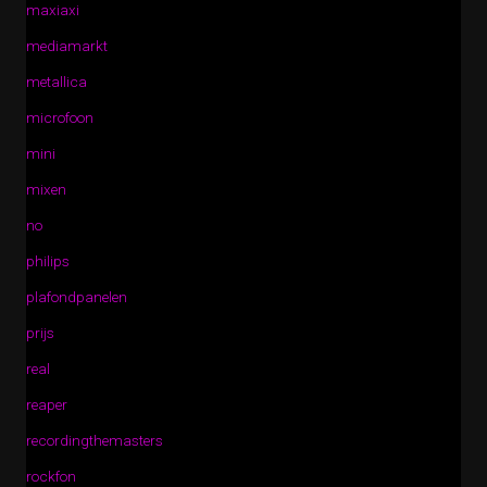
maxiaxi
mediamarkt
metallica
microfoon
mini
mixen
no
philips
plafondpanelen
prijs
real
reaper
recordingthemasters
rockfon