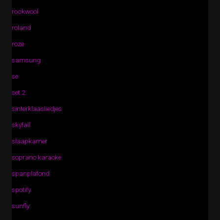
rockwool
roland
roze
samsung
se
set 2
sinterklaasliedjes
skyfall
slaapkamer
soprano karaoke
spanplafond
spotify
sunfly