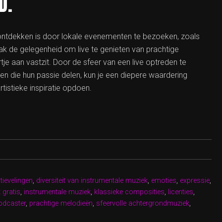
D.
 ontdekken is door lokale evenementen te bezoeken, zoals
k de gelegenheid om live te genieten van prachtige
tje aan vastzit. Door de sfeer van een live optreden te
en die hun passie delen, kun je een diepere waardering
tistieke inspiratie opdoen.
tievelingen
,
diversiteit van instrumentale muziek
,
emoties
,
expressie
,
 gratis
,
instrumentale muziek
,
klassieke composities
,
licenties
,
odcaster
,
prachtige melodieën
,
sfeervolle achtergrondmuziek
,