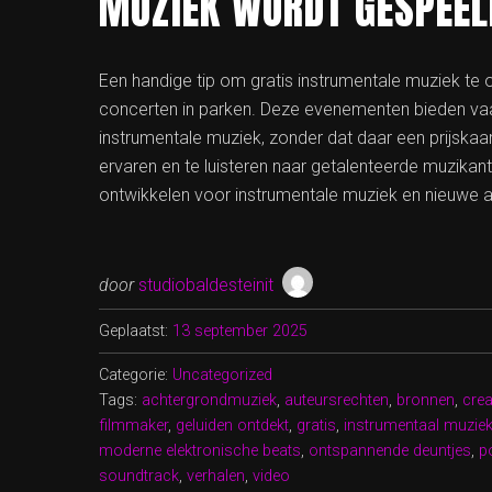
MUZIEK WORDT GESPEEL
Een handige tip om gratis instrumentale muziek te
concerten in parken. Deze evenementen bieden vaa
instrumentale muziek, zonder dat daar een prijskaar
ervaren en te luisteren naar getalenteerde muzikant
ontwikkelen voor instrumentale muziek en nieuwe ar
door
studiobaldesteinit
Geplaatst:
13 september 2025
Categorie:
Uncategorized
Tags:
achtergrondmuziek
,
auteursrechten
,
bronnen
,
crea
filmmaker
,
geluiden ontdekt
,
gratis
,
instrumentaal muziek
moderne elektronische beats
,
ontspannende deuntjes
,
p
soundtrack
,
verhalen
,
video