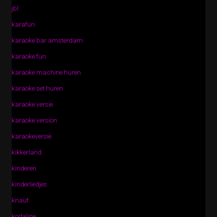
jbl
karafun
karaoke bar amsterdam
karaoke fun
karaoke machine huren
karaoke set huren
karaoke versie
karaoke version
karaokeversie
kikkerland
kinderen
kinderliedjes
knauf
kodaline