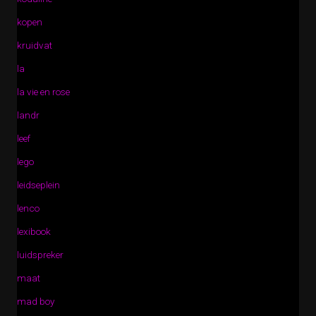
kopen
kruidvat
la
la vie en rose
landr
leef
lego
leidseplein
lenco
lexibook
luidspreker
maat
mad boy