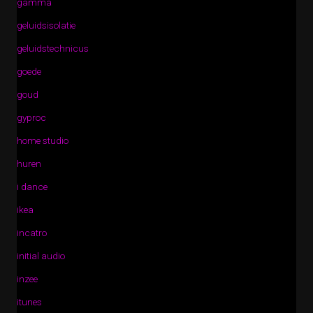
gamma
geluidsisolatie
geluidstechnicus
goede
goud
gyproc
home studio
huren
i dance
ikea
incatro
initial audio
inzee
itunes