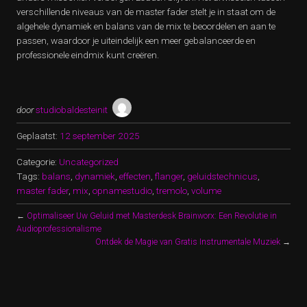
verschillende niveaus van de master fader stelt je in staat om de
algehele dynamiek en balans van de mix te beoordelen en aan te
passen, waardoor je uiteindelijk een meer gebalanceerde en
professionele eindmix kunt creëren.
door
studiobaldesteinit
Geplaatst:
12 september 2025
Categorie:
Uncategorized
Tags:
balans
,
dynamiek
,
effecten
,
flanger
,
geluidstechnicus
,
master fader
,
mix
,
opnamestudio
,
tremolo
,
volume
←
Optimaliseer Uw Geluid met Masterdesk Brainworx: Een Revolutie in
Audioprofessionalisme
Ontdek de Magie van Gratis Instrumentale Muziek
→