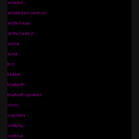
amazon
amsterdam centrum
andre hazes
andre hazes jr
asona
auna
bcc
blokker
bluetooth
bluetooth speakers
chico
ciao bella
coldplay
coolblue