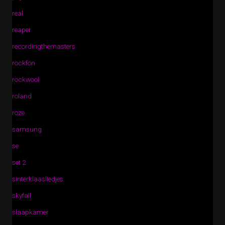
real
reaper
recordingthemasters
rockfon
rockwool
roland
roze
samsung
se
set 2
sinterklaasliedjes
skyfall
slaapkamer