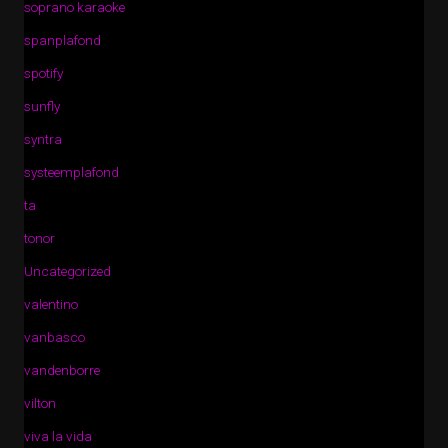
soprano karaoke
spanplafond
spotify
sunfly
syntra
systeemplafond
ta
tonor
Uncategorized
valentino
vanbasco
vandenborre
vilton
viva la vida