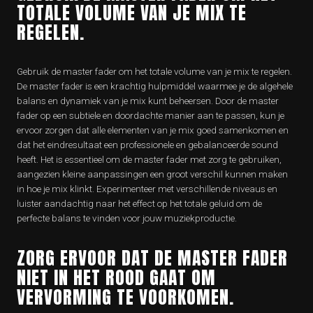
TOTALE VOLUME VAN JE MIX TE
REGELEN.
Gebruik de master fader om het totale volume van je mix te regelen.
De master fader is een krachtig hulpmiddel waarmee je de algehele
balans en dynamiek van je mix kunt beheersen. Door de master
fader op een subtiele en doordachte manier aan te passen, kun je
ervoor zorgen dat alle elementen van je mix goed samenkomen en
dat het eindresultaat een professionele en gebalanceerde sound
heeft. Het is essentieel om de master fader met zorg te gebruiken,
aangezien kleine aanpassingen een groot verschil kunnen maken
in hoe je mix klinkt. Experimenteer met verschillende niveaus en
luister aandachtig naar het effect op het totale geluid om de
perfecte balans te vinden voor jouw muziekproductie.
ZORG ERVOOR DAT DE MASTER FADER
NIET IN HET ROOD GAAT OM
VERVORMING TE VOORKOMEN.