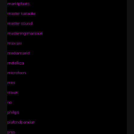
marktplaats
master karaoke
master sound
mastering mansion
maxiaxi
mediamarkt
metallica
microfoon
mini
mixen
no
philips
plafondpanelen
prijs