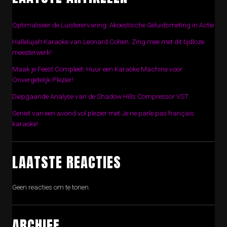
Optimaliseer de Luisterervaring: Akoestische Geluidsmeting in Actie
Hallelujah Karaoke van Leonard Cohen: Zing mee met dit tijdloze
meesterwerk!
Maak je Feest Compleet: Huur een Karaoke Machine voor
Onvergetelijk Plezier!
Diepgaande Analyse van de Shadow Hills Compressor VST
Geniet van een avond vol plezier met Je ne parle pas français
karaoke!
LAATSTE REACTIES
Geen reacties om te tonen.
ARCHIEF