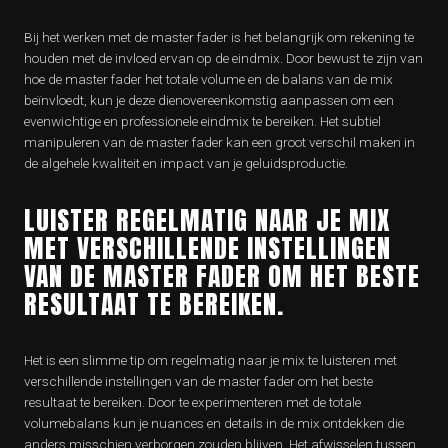
Bij het werken met de master fader is het belangrijk om rekening te
houden met de invloed ervan op de eindmix. Door bewust te zijn van
hoe de master fader het totale volume en de balans van de mix
beïnvloedt, kun je deze dienovereenkomstig aanpassen om een
evenwichtige en professionele eindmix te bereiken. Het subtiel
manipuleren van de master fader kan een groot verschil maken in
de algehele kwaliteit en impact van je geluidsproductie.
LUISTER REGELMATIG NAAR JE MIX
MET VERSCHILLENDE INSTELLINGEN
VAN DE MASTER FADER OM HET BESTE
RESULTAAT TE BEREIKEN.
Het is een slimme tip om regelmatig naar je mix te luisteren met
verschillende instellingen van de master fader om het beste
resultaat te bereiken. Door te experimenteren met de totale
volumebalans kun je nuances en details in de mix ontdekken die
anders misschien verborgen zouden blijven. Het afwisselen tussen