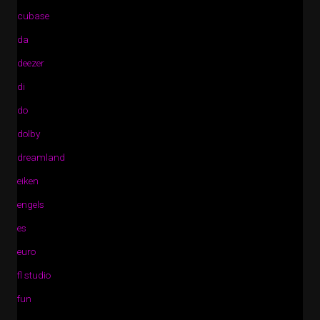
cubase
da
deezer
di
do
dolby
dreamland
eiken
engels
es
euro
fl studio
fun