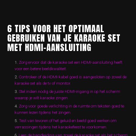
6 TIPS VOOR HET OPTIMAAL
GEBRUIKEN VAN JE KARAOKE SET
MET HDMI-AANSLUITING
Zorg ervoor dat de karaoke set een HDMI-aansluiting heeft
voor een betere beeldkwaliteit.
Controleer of de HDMI-kabel goed is aangesloten op zowel de
karaoke set als de tv of monitor.
Stel indien nodig de juiste HDMI-ingang in op het scherm
waarop je wilt karaoke zingen.
Zorg voor goede verlichting in de ruimte om teksten goed te
kunnen lezen tijdens het zingen.
Test van tevoren of het geluid en beeld goed werken om
verrassingen tijdens het karaokefeest te voorkomen.
Lees de handleiding van zowel de karaoke set als het scherm