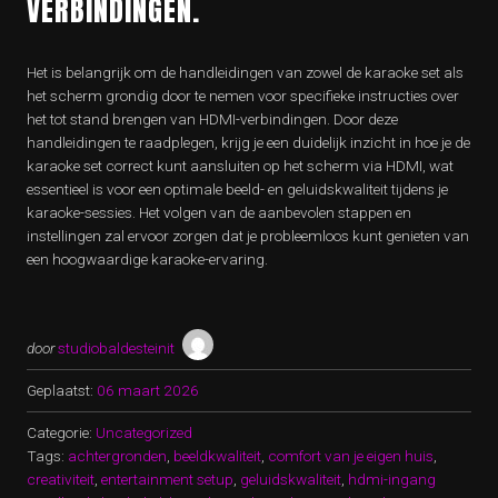
VERBINDINGEN.
Het is belangrijk om de handleidingen van zowel de karaoke set als
het scherm grondig door te nemen voor specifieke instructies over
het tot stand brengen van HDMI-verbindingen. Door deze
handleidingen te raadplegen, krijg je een duidelijk inzicht in hoe je de
karaoke set correct kunt aansluiten op het scherm via HDMI, wat
essentieel is voor een optimale beeld- en geluidskwaliteit tijdens je
karaoke-sessies. Het volgen van de aanbevolen stappen en
instellingen zal ervoor zorgen dat je probleemloos kunt genieten van
een hoogwaardige karaoke-ervaring.
door
studiobaldesteinit
Geplaatst:
06 maart 2026
Categorie:
Uncategorized
Tags:
achtergronden
,
beeldkwaliteit
,
comfort van je eigen huis
,
creativiteit
,
entertainment setup
,
geluidskwaliteit
,
hdmi-ingang