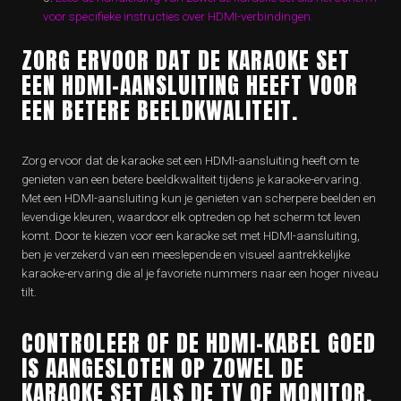
voor specifieke instructies over HDMI-verbindingen.
ZORG ERVOOR DAT DE KARAOKE SET
EEN HDMI-AANSLUITING HEEFT VOOR
EEN BETERE BEELDKWALITEIT.
Zorg ervoor dat de karaoke set een HDMI-aansluiting heeft om te
genieten van een betere beeldkwaliteit tijdens je karaoke-ervaring.
Met een HDMI-aansluiting kun je genieten van scherpere beelden en
levendige kleuren, waardoor elk optreden op het scherm tot leven
komt. Door te kiezen voor een karaoke set met HDMI-aansluiting,
ben je verzekerd van een meeslepende en visueel aantrekkelijke
karaoke-ervaring die al je favoriete nummers naar een hoger niveau
tilt.
CONTROLEER OF DE HDMI-KABEL GOED
IS AANGESLOTEN OP ZOWEL DE
KARAOKE SET ALS DE TV OF MONITOR.