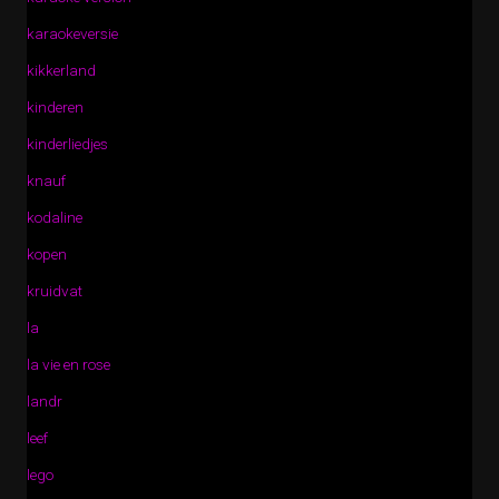
karaokeversie
kikkerland
kinderen
kinderliedjes
knauf
kodaline
kopen
kruidvat
la
la vie en rose
landr
leef
lego