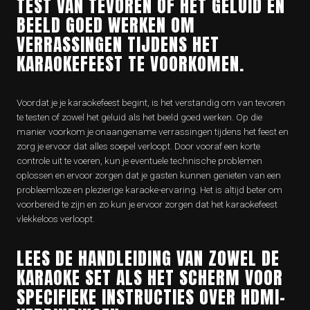
TEST VAN TEVOREN OF HET GELUID EN
BEELD GOED WERKEN OM
VERRASSINGEN TIJDENS HET
KARAOKEFEEST TE VOORKOMEN.
Voordat je je karaokefeest begint, is het verstandig om van tevoren
te testen of zowel het geluid als het beeld goed werken. Op die
manier voorkom je onaangename verrassingen tijdens het feest en
zorg je ervoor dat alles soepel verloopt. Door vooraf een korte
controle uit te voeren, kun je eventuele technische problemen
oplossen en ervoor zorgen dat je gasten kunnen genieten van een
probleemloze en plezierige karaoke-ervaring. Het is altijd beter om
voorbereid te zijn en zo kun je ervoor zorgen dat het karaokefeest
vlekkeloos verloopt.
LEES DE HANDLEIDING VAN ZOWEL DE
KARAOKE SET ALS HET SCHERM VOOR
SPECIFIEKE INSTRUCTIES OVER HDMI-