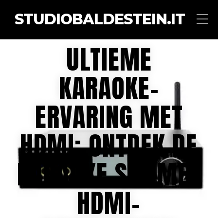
STUDIOBALDESTEIN.IT
ULTIEME
KARAOKE-
ERVARING MET
HDMI: ONTDEK DE
KARAOKE SET MET
HDMI-