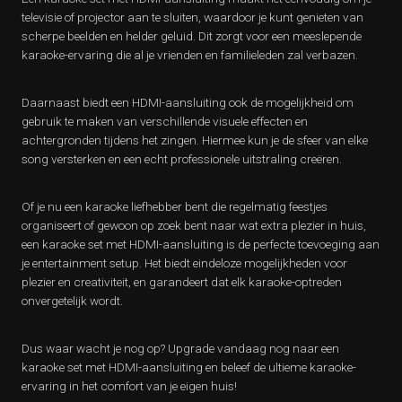
televisie of projector aan te sluiten, waardoor je kunt genieten van
scherpe beelden en helder geluid. Dit zorgt voor een meeslepende
karaoke-ervaring die al je vrienden en familieleden zal verbazen.
Daarnaast biedt een HDMI-aansluiting ook de mogelijkheid om
gebruik te maken van verschillende visuele effecten en
achtergronden tijdens het zingen. Hiermee kun je de sfeer van elke
song versterken en een echt professionele uitstraling creëren.
Of je nu een karaoke liefhebber bent die regelmatig feestjes
organiseert of gewoon op zoek bent naar wat extra plezier in huis,
een karaoke set met HDMI-aansluiting is de perfecte toevoeging aan
je entertainment setup. Het biedt eindeloze mogelijkheden voor
plezier en creativiteit, en garandeert dat elk karaoke-optreden
onvergetelijk wordt.
Dus waar wacht je nog op? Upgrade vandaag nog naar een
karaoke set met HDMI-aansluiting en beleef de ultieme karaoke-
ervaring in het comfort van je eigen huis!