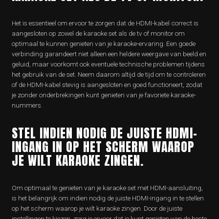
Het is essentieel om ervoor te zorgen dat de HDMI-kabel correct is
aangesloten op zowel de karaoke set als de tv of monitor om
optimaal te kunnen genieten van je karaoke-ervaring. Een goede
verbinding garandeert niet alleen een heldere weergave van beeld en
geluid, maar voorkomt ook eventuele technische problemen tijdens
het gebruik van de set. Neem daarom altijd de tijd om te controleren
of de HDMI-kabel stevig is aangesloten en goed functioneert, zodat
je zonder onderbrekingen kunt genieten van je favoriete karaoke-
nummers.
STEL INDIEN NODIG DE JUISTE HDMI-
INGANG IN OP HET SCHERM WAAROP
JE WILT KARAOKE ZINGEN.
Om optimaal te genieten van je karaoke set met HDMI-aansluiting,
is het belangrijk om indien nodig de juiste HDMI-ingang in te stellen
op het scherm waarop je wilt karaoke zingen. Door de juiste
instellingen te kiezen, zorg je ervoor dat je kunt genieten van de beste