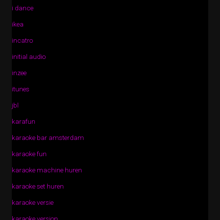
i dance
ikea
incatro
initial audio
inzee
itunes
jbl
karafun
karaoke bar amsterdam
karaoke fun
karaoke machine huren
karaoke set huren
karaoke versie
karaoke version