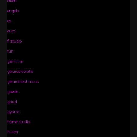
eiken
engels
es
euro
fl studio
fun
gamma
geluidsisolatie
geluidstechnicus
goede
goud
gyproc
home studio
huren