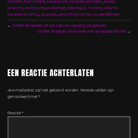
instellen
,
hdmi-kabel
,
karaoke set
,
karaoke-optreden
,
plezier
,
projector
,
technische problemen
,
televisie
,
tv monitor
,
ultieme
karaoke-ervaring
,
upgrade
,
verlichting ruimte
,
visuele effecten
←
Ontdek de karaoke set van Lidl voor urenlang zangplezier!
Ontdek de Magie van Karaoke met de Karaoke Master!
→
EEN REACTIE ACHTERLATEN
Je e-mailadres zal niet getoond worden.
Vereiste velden zijn
gemarkeerd met
*
Reactie
*