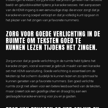
beeld- en geluidskwaliteit tijdens je karaoke-sessies. Het aanpassen
van de HDMI-ingang is een eenvoudige stap die ervoor zorgt dat je
karaoke-ervaring soepel verloopt en dat je volledig kunt opgaan in
het plezier van het zingen van je favoriete nummers.
ZORG VOOR GOEDE VERLICHTING IN DE
RUIMTE OM TEKSTEN GOED TE
KUNNEN LEZEN TIJDENS HET ZINGEN.
Zorg ervoor dat je goede verlichting in de ruimte hebt tijdens het
karaoke zingen, vooral wanneer je gebruik maakt van een karaoke
set met HDMI-aansluiting. Goede verlichting is essentieel om de
teksten op het scherm duidelijk te kunnen lezen en zo optimaal te
kunnen genieten van je favoriete nummers. Een goed verlichte
ruimte zorgt niet alleen voor een betere leesbaarheid van de teksten,
maar creëert ook een gezellige sfeer en draagt bij aan een
geslaagde karaoke-ervaring voor jou en je gasten.