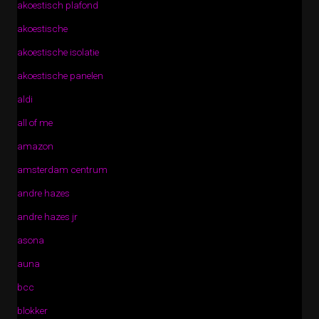
akoestisch plafond
akoestische
akoestische isolatie
akoestische panelen
aldi
all of me
amazon
amsterdam centrum
andre hazes
andre hazes jr
asona
auna
bcc
blokker