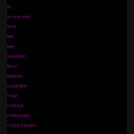
la
la vie en rose
landr
leef
lego
leidseplein
lenco
lexibook
luidspreker
maat
mad boy
marktplaats
master karaoke