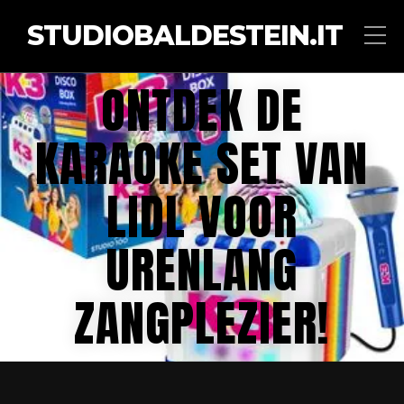
STUDIOBALDESTEIN.IT
ONTDEK DE
KARAOKE SET VAN
LIDL VOOR
URENLANG
ZANGPLEZIER!