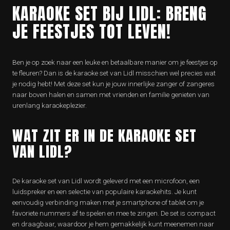
KARAOKE SET BIJ LIDL: BRENG
JE FEESTJES TOT LEVEN!
Ben je op zoek naar een leuke en betaalbare manier om je feestjes op
te fleuren? Dan is de karaoke set van Lidl misschien wel precies wat
je nodig hebt! Met deze set kun je jouw innerlijke zanger of zangeres
naar boven halen en samen met vrienden en familie genieten van
urenlang karaokeplezier.
WAT ZIT ER IN DE KARAOKE SET
VAN LIDL?
De karaoke set van Lidl wordt geleverd met een microfoon, een
luidspreker en een selectie van populaire karaokehits. Je kunt
eenvoudig verbinding maken met je smartphone of tablet om je
favoriete nummers af te spelen en mee te zingen. De set is compact
en draagbaar, waardoor je hem gemakkelijk kunt meenemen naar