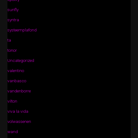
sunfly
syntra
systeemplafond
ta
tonor
Uncategorized
valentino
vanbasco
vandenborre
vilton
viva la vida
volwassenen
wand