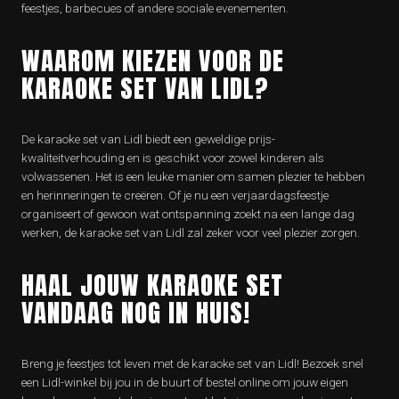
feestjes, barbecues of andere sociale evenementen.
WAAROM KIEZEN VOOR DE
KARAOKE SET VAN LIDL?
De karaoke set van Lidl biedt een geweldige prijs-
kwaliteitverhouding en is geschikt voor zowel kinderen als
volwassenen. Het is een leuke manier om samen plezier te hebben
en herinneringen te creëren. Of je nu een verjaardagsfeestje
organiseert of gewoon wat ontspanning zoekt na een lange dag
werken, de karaoke set van Lidl zal zeker voor veel plezier zorgen.
HAAL JOUW KARAOKE SET
VANDAAG NOG IN HUIS!
Breng je feestjes tot leven met de karaoke set van Lidl! Bezoek snel
een Lidl-winkel bij jou in de buurt of bestel online om jouw eigen