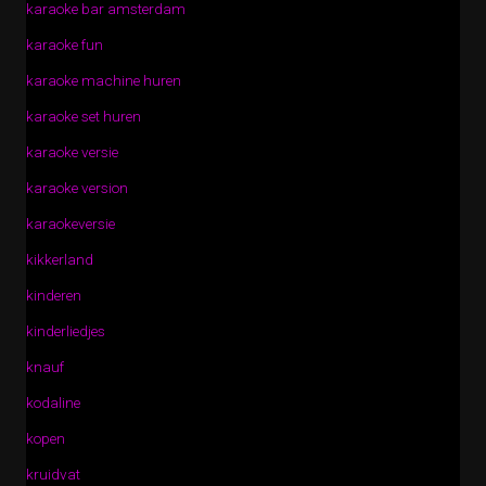
karaoke bar amsterdam
karaoke fun
karaoke machine huren
karaoke set huren
karaoke versie
karaoke version
karaokeversie
kikkerland
kinderen
kinderliedjes
knauf
kodaline
kopen
kruidvat