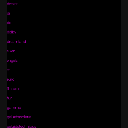
deezer
di
do
dolby
dreamland
eiken
engels
es
euro
fl studio
fun
gamma
geluidsisolatie
geluidstechnicus