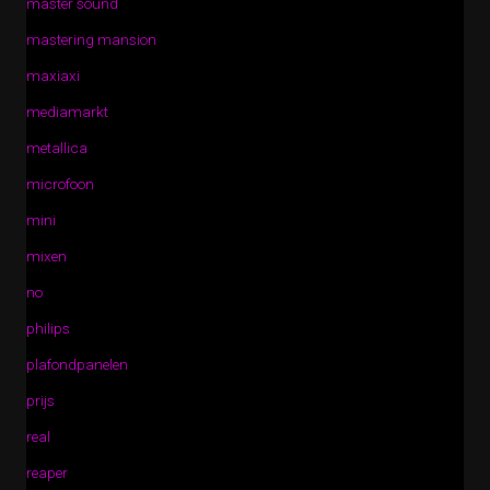
master sound
mastering mansion
maxiaxi
mediamarkt
metallica
microfoon
mini
mixen
no
philips
plafondpanelen
prijs
real
reaper