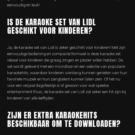
eenvoudig en leuk!
IS DE KARAOKE SET VAN LIDL
GESCHIKT VOOR KINDEREN?
Ja, de karaoke set van Lidl is zeker geschikt voor kinderen! Met zijn
eenvoudige bediening en compacte formaat is deze karaoke set
ideaal voor kinderen die graag zingen en plezier willen hebben. De
set wordt geleverd met een microfoon en een selectie van populaire
karaokehits, waardoor kinderen urenlang kunnen genieten van hun
favoriete muziek en hun zangtalent kunnen laten zien. Of het nu
voor een verjaardagsfeestje is of gewoon voor wat speelse
entertainment thuis, de karaoke set van Lidl zal zeker een hit zijn bij
kinderen van alle leeftijden.
ZIJN ER EXTRA KARAOKEHITS
BESCHIKBAAR OM TE DOWNLOADEN?