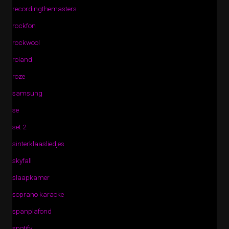
recordingthemasters
rockfon
rockwool
roland
roze
samsung
se
set 2
sinterklaasliedjes
skyfall
slaapkamer
soprano karaoke
spanplafond
spotify