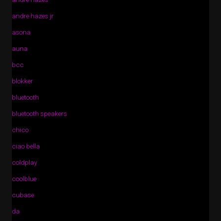
andre hazes jr
asona
auna
bcc
blokker
bluetooth
bluetooth speakers
chico
ciao bella
coldplay
coolblue
cubase
da