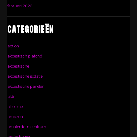
februari 2023
CATEGORIEËN
action
akoestisch plafond
akoestische
akoestische isolatie
akoestische panelen
aldi
all of me
amazon
amsterdam centrum
andre hazes