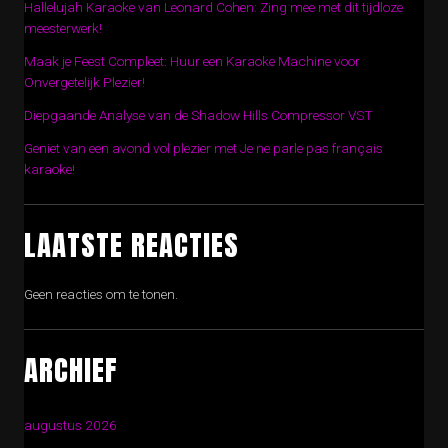
Hallelujah Karaoke van Leonard Cohen: Zing mee met dit tijdloze
meesterwerk!
Maak je Feest Compleet: Huur een Karaoke Machine voor
Onvergetelijk Plezier!
Diepgaande Analyse van de Shadow Hills Compressor VST
Geniet van een avond vol plezier met Je ne parle pas français
karaoke!
LAATSTE REACTIES
Geen reacties om te tonen.
ARCHIEF
augustus 2026