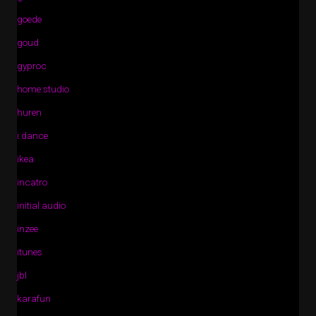
goede
goud
gyproc
home studio
huren
i dance
ikea
incatro
initial audio
inzee
itunes
jbl
karafun