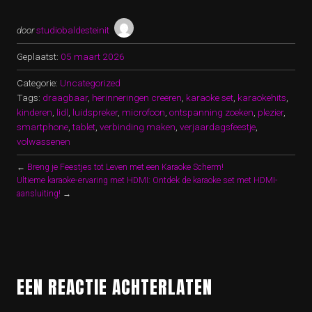
door
studiobaldesteinit
Geplaatst:
05 maart 2026
Categorie:
Uncategorized
Tags:
draagbaar
,
herinneringen creëren
,
karaoke set
,
karaokehits
,
kinderen
,
lidl
,
luidspreker
,
microfoon
,
ontspanning zoeken
,
plezier
,
smartphone
,
tablet
,
verbinding maken
,
verjaardagsfeestje
,
volwassenen
←
Breng je Feestjes tot Leven met een Karaoke Scherm!
Ultieme karaoke-ervaring met HDMI: Ontdek de karaoke set met HDMI-
aansluiting!
→
EEN REACTIE ACHTERLATEN