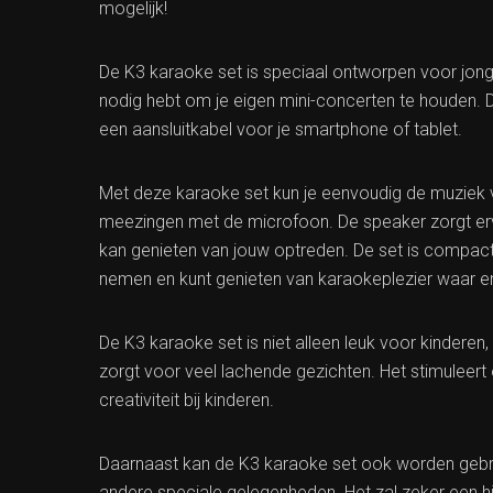
mogelijk!
De K3 karaoke set is speciaal ontworpen voor jong
nodig hebt om je eigen mini-concerten te houden. 
een aansluitkabel voor je smartphone of tablet.
Met deze karaoke set kun je eenvoudig de muziek van
meezingen met de microfoon. De speaker zorgt ervoo
kan genieten van jouw optreden. De set is compact
nemen en kunt genieten van karaokeplezier waar en
De K3 karaoke set is niet alleen leuk voor kindere
zorgt voor veel lachende gezichten. Het stimuleert
creativiteit bij kinderen.
Daarnaast kan de K3 karaoke set ook worden gebru
andere speciale gelegenheden. Het zal zeker een hit 