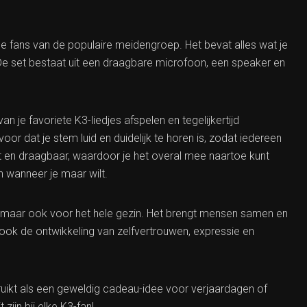
e fans van de populaire meidengroep. Het bevat alles wat je
De set bestaat uit een draagbare microfoon, een speaker en
 je favoriete K3-liedjes afspelen en tegelijkertijd
r dat je stem luid en duidelijk te horen is, zodat iedereen
 en draagbaar, waardoor je het overal mee naartoe kunt
 wanneer je maar wilt.
n, maar ook voor het hele gezin. Het brengt mensen samen en
 ook de ontwikkeling van zelfvertrouwen, expressie en
ikt als een geweldig cadeau-idee voor verjaardagen of
zijn bij elke K3-fan!