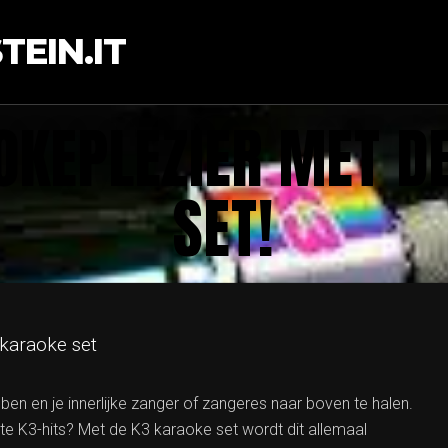
EIN.IT
OKEPLEZIER MET D
SET!
 karaoke set
en en je innerlijke zanger of zangeres naar boven te halen.
ete K3-hits? Met de K3 karaoke set wordt dit allemaal