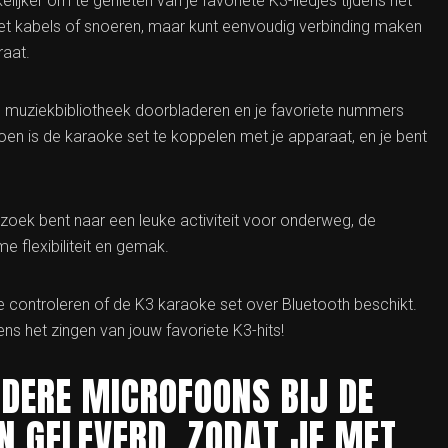
ijker om te genieten van je favoriete K3-liedjes tijdens het
t kabels of snoeren, maar kunt eenvoudig verbinding maken
raat.
je muziekbibliotheek doorbladeren en je favoriete nummers
oen is de karaoke set te koppelen met je apparaat, en je bent
 zoek bent naar een leuke activiteit voor onderweg, de
e flexibiliteit en gemak.
e controleren of de K3 karaoke set over Bluetooth beschikt.
ens het zingen van jouw favoriete K3-hits!
DERE MICROFOONS BIJ DE
N GELEVERD, ZODAT JE MET