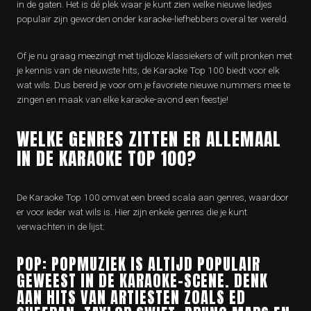
in de gaten. Het is dé plek waar je kunt zien welke nieuwe liedjes
populair zijn geworden onder karaoke-liefhebbers overal ter wereld.
Of je nu graag meezingt met tijdloze klassiekers of wilt pronken met
je kennis van de nieuwste hits, de Karaoke Top 100 biedt voor elk
wat wils. Dus bereid je voor om je favoriete nieuwe nummers mee te
zingen en maak van elke karaoke-avond een feestje!
WELKE GENRES ZITTEN ER ALLEMAAL
IN DE KARAOKE TOP 100?
De Karaoke Top 100 omvat een breed scala aan genres, waardoor
er voor ieder wat wils is. Hier zijn enkele genres die je kunt
verwachten in de lijst:
POP: POPMUZIEK IS ALTIJD POPULAIR
GEWEEST IN DE KARAOKE-SCENE. DENK
AAN HITS VAN ARTIESTEN ZOALS ED