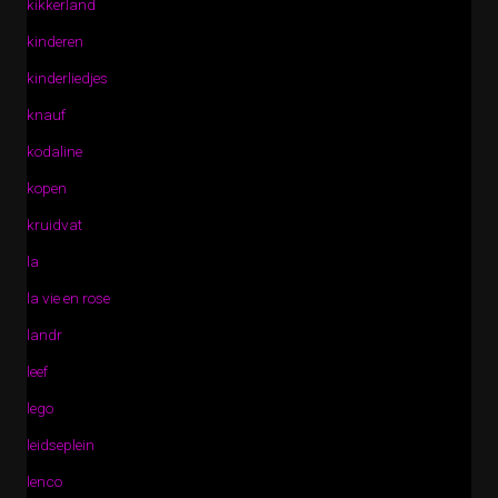
kikkerland
kinderen
kinderliedjes
knauf
kodaline
kopen
kruidvat
la
la vie en rose
landr
leef
lego
leidseplein
lenco