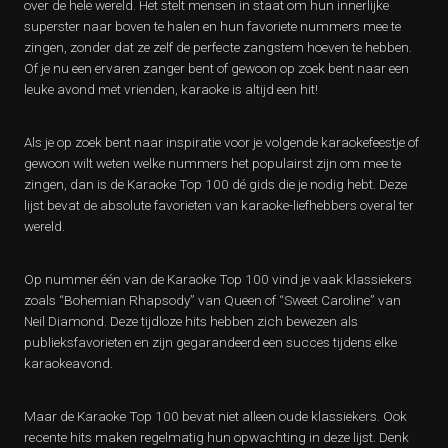
over de hele wereld. Het stelt mensen in staat om hun innerlijke
superster naar boven te halen en hun favoriete nummers mee te
zingen, zonder dat ze zelf de perfecte zangstem hoeven te hebben.
Of je nu een ervaren zanger bent of gewoon op zoek bent naar een
leuke avond met vrienden, karaoke is altijd een hit!
Als je op zoek bent naar inspiratie voor je volgende karaokefeestje of
gewoon wilt weten welke nummers het populairst zijn om mee te
zingen, dan is de Karaoke Top 100 dé gids die je nodig hebt. Deze
lijst bevat de absolute favorieten van karaoke-liefhebbers overal ter
wereld.
Op nummer één van de Karaoke Top 100 vind je vaak klassiekers
zoals “Bohemian Rhapsody” van Queen of “Sweet Caroline” van
Neil Diamond. Deze tijdloze hits hebben zich bewezen als
publieksfavorieten en zijn gegarandeerd een succes tijdens elke
karaokeavond.
Maar de Karaoke Top 100 bevat niet alleen oude klassiekers. Ook
recente hits maken regelmatig hun opwachting in deze lijst. Denk