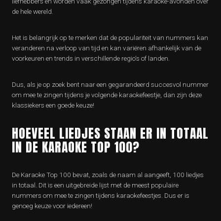
liefhebbers en worden vaak gezongen tijdens karaoke-avonden over
de hele wereld.
Het is belangrijk op te merken dat de populariteit van nummers kan
veranderen na verloop van tijd en kan variëren afhankelijk van de
voorkeuren en trends in verschillende regio’s of landen.
Dus, als je op zoek bent naar een gegarandeerd succesvol nummer
om mee te zingen tijdens je volgende karaokefeestje, dan zijn deze
klassiekers een goede keuze!
HOEVEEL LIEDJES STAAN ER IN TOTAAL
IN DE KARAOKE TOP 100?
De Karaoke Top 100 bevat, zoals de naam al aangeeft, 100 liedjes
in totaal. Dit is een uitgebreide lijst met de meest populaire
nummers om mee te zingen tijdens karaokefeestjes. Dus er is
genoeg keuze voor iedereen!