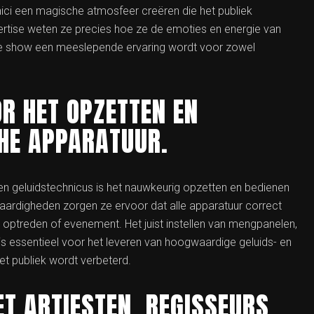
hnici een magische atmosfeer creëren die het publiek
rtise weten ze precies hoe ze de emoties en energie van
e show een meeslepende ervaring wordt voor zowel
R HET OPZETTEN EN
CHE APPARATUUR.
 en geluidstechnicus is het nauwkeurig opzetten en bedienen
vaardigheden zorgen ze ervoor dat alle apparatuur correct
en optreden of evenement. Het juist instellen van mengpanelen,
 is essentieel voor het leveren van hoogwaardige geluids- en
het publiek wordt verbeterd.
 ARTIESTEN, REGISSEURS