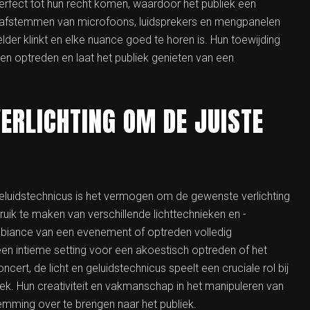
erfect tot hun recht komen, waardoor het publiek een
rig afstemmen van microfoons, luidsprekers en mengpanelen
lder klinkt en elke nuance goed te horen is. Hun toewijding
een optreden en laat het publiek genieten van een
ERLICHTING OM DE JUISTE
geluidstechnicus is het vermogen om de gewenste verlichting
ruik te maken van verschillende lichttechnieken en -
ambiance van een evenement of optreden volledig
en intieme setting voor een akoestisch optreden of het
ert, de licht en geluidstechnicus speelt een cruciale rol bij
iek. Hun creativiteit en vakmanschap in het manipuleren van
emming over te brengen naar het publiek.