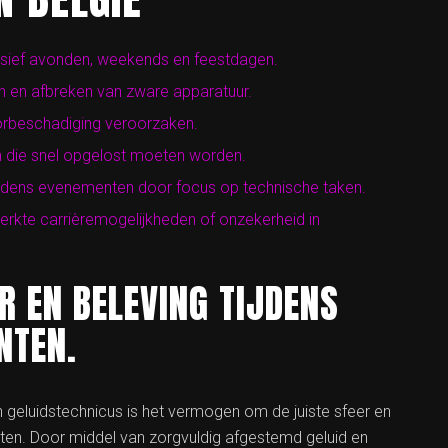
lusief avonden, weekends en feestdagen.
n en afbreken van zware apparatuur.
oorbeschadiging veroorzaken.
en die snel opgelost moeten worden.
 tijdens evenementen door focus op technische taken.
eperkte carrièremogelijkheden of onzekerheid in
R EN BELEVING TIJDENS
NTEN.
n geluidstechnicus is het vermogen om de juiste sfeer en
ten. Door middel van zorgvuldig afgestemd geluid en