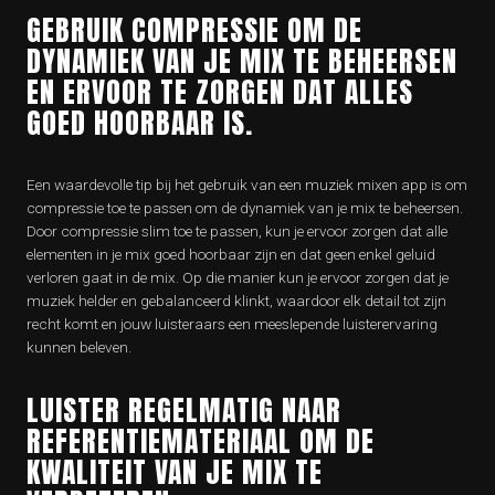
GEBRUIK COMPRESSIE OM DE
DYNAMIEK VAN JE MIX TE BEHEERSEN
EN ERVOOR TE ZORGEN DAT ALLES
GOED HOORBAAR IS.
Een waardevolle tip bij het gebruik van een muziek mixen app is om
compressie toe te passen om de dynamiek van je mix te beheersen.
Door compressie slim toe te passen, kun je ervoor zorgen dat alle
elementen in je mix goed hoorbaar zijn en dat geen enkel geluid
verloren gaat in de mix. Op die manier kun je ervoor zorgen dat je
muziek helder en gebalanceerd klinkt, waardoor elk detail tot zijn
recht komt en jouw luisteraars een meeslepende luisterervaring
kunnen beleven.
LUISTER REGELMATIG NAAR
REFERENTIEMATERIAAL OM DE
KWALITEIT VAN JE MIX TE