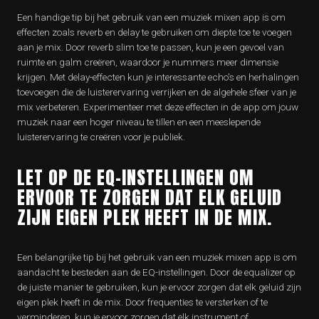
Een handige tip bij het gebruik van een muziek mixen app is om
effecten zoals reverb en delay te gebruiken om diepte toe te voegen
aan je mix. Door reverb slim toe te passen, kun je een gevoel van
ruimte en galm creëren, waardoor je nummers meer dimensie
krijgen. Met delay-effecten kun je interessante echo’s en herhalingen
toevoegen die de luisterervaring verrijken en de algehele sfeer van je
mix verbeteren. Experimenteer met deze effecten in de app om jouw
muziek naar een hoger niveau te tillen en een meeslepende
luisterervaring te creëren voor je publiek.
LET OP DE EQ-INSTELLINGEN OM
ERVOOR TE ZORGEN DAT ELK GELUID
ZIJN EIGEN PLEK HEEFT IN DE MIX.
Een belangrijke tip bij het gebruik van een muziek mixen app is om
aandacht te besteden aan de EQ-instellingen. Door de equalizer op
de juiste manier te gebruiken, kun je ervoor zorgen dat elk geluid zijn
eigen plek heeft in de mix. Door frequenties te versterken of te
verminderen, kun je ervoor zorgen dat elk instrument of