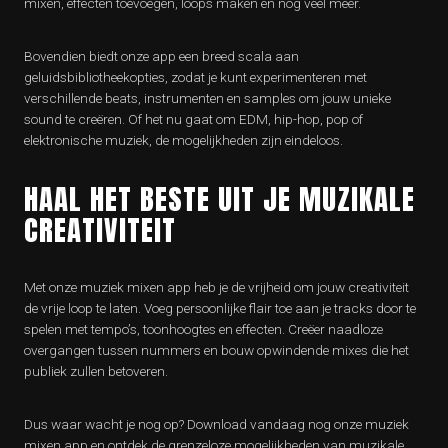
mixen, effecten toevoegen, loops maken en nog veel meer.
Bovendien biedt onze app een breed scala aan
geluidsbibliotheekopties, zodat je kunt experimenteren met
verschillende beats, instrumenten en samples om jouw unieke
sound te creëren. Of het nu gaat om EDM, hip-hop, pop of
elektronische muziek, de mogelijkheden zijn eindeloos.
HAAL HET BESTE UIT JE MUZIKALE
CREATIVITEIT
Met onze muziek mixen app heb je de vrijheid om jouw creativiteit
de vrije loop te laten. Voeg persoonlijke flair toe aan je tracks door te
spelen met tempo’s, toonhoogtes en effecten. Creëer naadloze
overgangen tussen nummers en bouw opwindende mixes die het
publiek zullen betoveren.
Dus waar wacht je nog op? Download vandaag nog onze muziek
mixen app en ontdek de grenzeloze mogelijkheden van muzikale