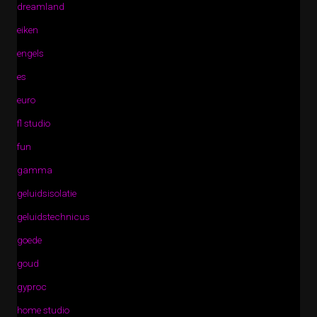
dreamland
eiken
engels
es
euro
fl studio
fun
gamma
geluidsisolatie
geluidstechnicus
goede
goud
gyproc
home studio