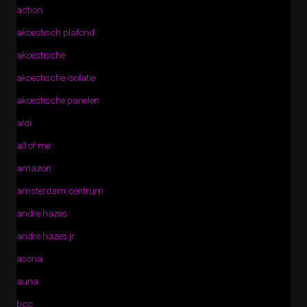
action
akoestisch plafond
akoestische
akoestische isolatie
akoestische panelen
aldi
all of me
amazon
amsterdam centrum
andre hazes
andre hazes jr
asona
auna
bcc