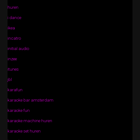
huren
i dance
ikea
incatro
initial audio
inzee
itunes
jbl
karafun
karaoke bar amsterdam
karaoke fun
karaoke machine huren
karaoke set huren