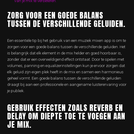
van je mix te verbeteren.
ZORG VOOR EEN GOEDE BALANS
TUSSEN DE VERSCHILLENDE GELUIDEN.
Een essentiële tip bij het gebruik van een muziek mixen app is om te
zorgen voor een goede balans tussen de verschillende geluiden. Het
is belangrijk dat elk element in de mix helder en goed hoorbaar is,
zonder dat er een overweldigend effect ontstaat. Door te spelen met
volumes, panning en equalizerinstellingen kun je ervoor zorgen dat
elk geluid zijn eigen plek heeft in de mix en samen een harmonieus
geheel vormt. Een goede balans tussen de verschillende geluiden
draagt bij aan een professionele en aangename luisterervaring voor
je publiek.
GEBRUIK EFFECTEN ZOALS REVERB EN
DELAY OM DIEPTE TOE TE VOEGEN AAN
JE MIX.