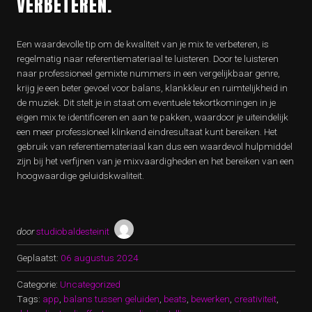
VERBETEREN.
Een waardevolle tip om de kwaliteit van je mix te verbeteren, is
regelmatig naar referentiemateriaal te luisteren. Door te luisteren
naar professioneel gemixte nummers in een vergelijkbaar genre,
krijg je een beter gevoel voor balans, klankkleur en ruimtelijkheid in
de muziek. Dit stelt je in staat om eventuele tekortkomingen in je
eigen mix te identificeren en aan te pakken, waardoor je uiteindelijk
een meer professioneel klinkend eindresultaat kunt bereiken. Het
gebruik van referentiemateriaal kan dus een waardevol hulpmiddel
zijn bij het verfijnen van je mixvaardigheden en het bereiken van een
hoogwaardige geluidskwaliteit.
door
studiobaldesteinit
Geplaatst:
06 augustus 2024
Categorie:
Uncategorized
Tags:
app
,
balans tussen geluiden
,
beats
,
bewerken
,
creativiteit
,