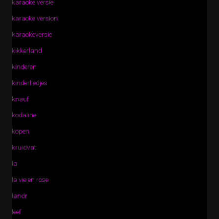
karaoke versie
karaoke version
karaokeversie
kikkerland
kinderen
kinderliedjes
knauf
kodaline
kopen
kruidvat
la
la vie en rose
landr
leef