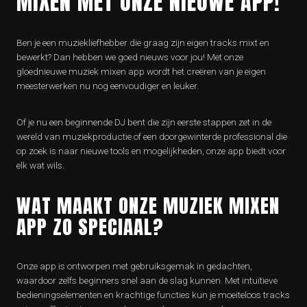
MIXEN MET ONZE NIEUWE APP!
Ben je een muziekliefhebber die graag zijn eigen tracks mixt en
bewerkt? Dan hebben we goed nieuws voor jou! Met onze
gloednieuwe muziek mixen app wordt het creëren van je eigen
meesterwerken nu nog eenvoudiger en leuker.
Of je nu een beginnende DJ bent die zijn eerste stappen zet in de
wereld van muziekproductie of een doorgewinterde professional die
op zoek is naar nieuwe tools en mogelijkheden, onze app biedt voor
elk wat wils.
WAT MAAKT ONZE MUZIEK MIXEN
APP ZO SPECIAAL?
Onze app is ontworpen met gebruiksgemak in gedachten,
waardoor zelfs beginners snel aan de slag kunnen. Met intuïtieve
bedieningselementen en krachtige functies kun je moeiteloos tracks