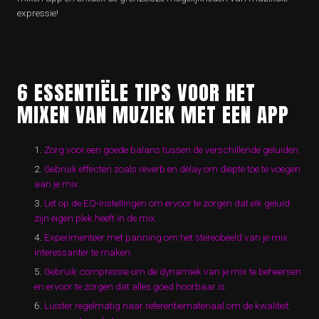
expressie!
6 ESSENTIËLE TIPS VOOR HET
MIXEN VAN MUZIEK MET EEN APP
Zorg voor een goede balans tussen de verschillende geluiden.
Gebruik effecten zoals reverb en delay om diepte toe te voegen
aan je mix.
Let op de EQ-instellingen om ervoor te zorgen dat elk geluid
zijn eigen plek heeft in de mix.
Experimenteer met panning om het stereobeeld van je mix
interessanter te maken.
Gebruik compressie om de dynamiek van je mix te beheersen
en ervoor te zorgen dat alles goed hoorbaar is.
Luister regelmatig naar referentiemateriaal om de kwaliteit