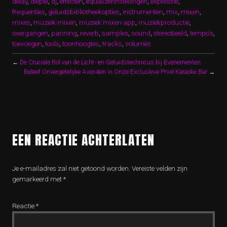
delay
,
diepte
,
dj
,
effecten
,
equalizerinstellingen
,
expressie
,
frequenties
,
geluidsbibliotheekopties
,
instrumenten
,
mix
,
mixen
,
mixes
,
muziek mixen
,
muziek mixen app
,
muziekproductie
,
overgangen
,
panning
,
reverb
,
samples
,
sound
,
stereobeeld
,
tempo's
,
toevoegen
,
tools
,
toonhoogtes
,
tracks
,
volumes
←
De Cruciale Rol van de Licht- en Geluidstechnicus bij Evenementen
Beleef Onvergetelijke Avonden in Onze Exclusieve Privé Karaoke Bar
→
EEN REACTIE ACHTERLATEN
Je e-mailadres zal niet getoond worden.
Vereiste velden zijn
gemarkeerd met
*
Reactie
*