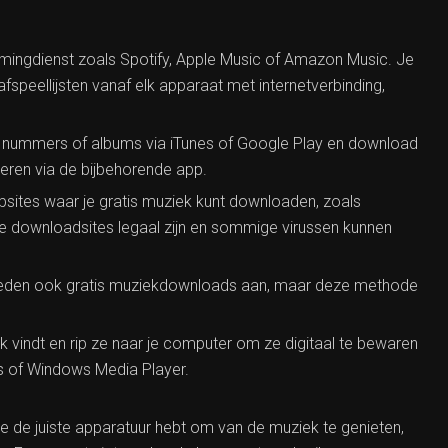
mingdienst zoals Spotify, Apple Music of Amazon Music. Je
fspeellijsten vanaf elk apparaat met internetverbinding,
 nummers of albums via iTunes of Google Play en download
teren via de bijbehorende app.
ebsites waar je gratis muziek kunt downloaden, zoals
e downloadsites legaal zijn en sommige virussen kunnen
 bieden ook gratis muziekdownloads aan, maar deze methode
.
uk vindt en rip ze naar je computer om ze digitaal te bewaren
nes of Windows Media Player.
e de juiste apparatuur hebt om van de muziek te genieten,