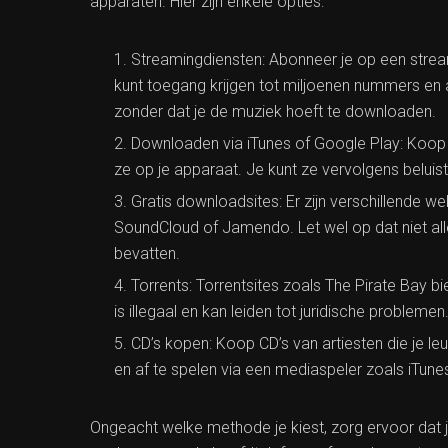
apparaten. Hier zijn enkele opties:
Streamingdiensten: Abonneer je op een strea
kunt toegang krijgen tot miljoenen nummers en a
zonder dat je de muziek hoeft te downloaden.
Downloaden via iTunes of Google Play: Koop
ze op je apparaat. Je kunt ze vervolgens beluis
Gratis downloadsites: Er zijn verschillende w
SoundCloud of Jamendo. Let wel op dat niet all
bevatten.
Torrents: Torrentsites zoals The Pirate Bay
is illegaal en kan leiden tot juridische problemen
CD’s kopen: Koop CD’s van artiesten die je le
en af ​​te spelen via een mediaspeler zoals iTu
Ongeacht welke methode je kiest, zorg ervoor dat j