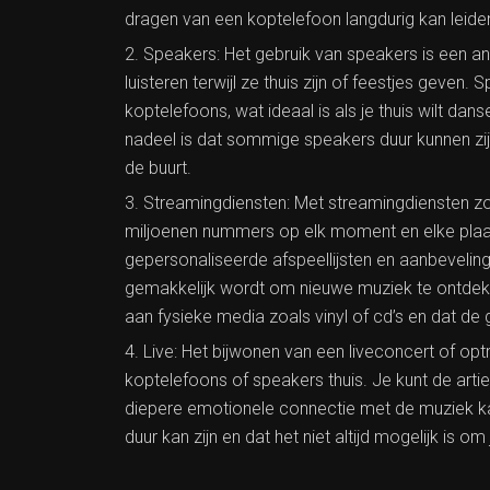
dragen van een koptelefoon langdurig kan leid
Speakers: Het gebruik van speakers is een an
luisteren terwijl ze thuis zijn of feestjes geve
koptelefoons, wat ideaal is als je thuis wilt da
nadeel is dat sommige speakers duur kunnen zijn
de buurt.
Streamingdiensten: Met streamingdiensten zoal
miljoenen nummers op elk moment en elke plaats
gepersonaliseerde afspeellijsten en aanbevelin
gemakkelijk wordt om nieuwe muziek te ontdek
aan fysieke media zoals vinyl of cd’s en dat de g
Live: Het bijwonen van een liveconcert of optr
koptelefoons of speakers thuis. Je kunt de arti
diepere emotionele connectie met de muziek kan
duur kan zijn en dat het niet altijd mogelijk is om 