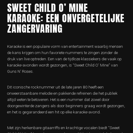
SWEET CHILD O’ MINE
KARAOKE: EEN ONVERGETELIJKE
ZANGERVARING
Karaoke is een populaire vorm van entertainment waarbij mensen
de kans krijgen om hun favoriete nummers te zingen zonder de
druk van live optreden. Een van de tijdloze klassiekers die vaak op
karaoke-avonden wordt gezongen, is “Sweet Child O’ Mine” van
Guns N’ Roses.
Dit iconische rocknummer uit de late jaren 80 heeft een
onweerstaanbare melodie en pakkende refreinen die het publiek
altijd weten te betoveren. Het is een nummer dat zowel door
doorgewinterde zangers als door beginners graag wordt gezongen,
en het is gegarandeerd een hit op elke karaoke-avond.
Met zijn herkenbare gitaarriffs en krachtige vocalen biedt “Sweet