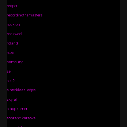
reaper
recordingthemasters
rockfon
rockwool
roland
roze
samsung
se
set 2
sinterklaasliedjes
skyfall
slaapkamer
soprano karaoke