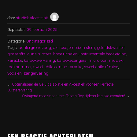
door
studiobaldesteinit
Geplaatst:
09 februari 2025
Categorie:
Uncategorized
Tags:
achtergrondzang
,
axl rose
,
emotie in stem
,
geluidskwaliteit
,
gitaarriffs
,
guns n' roses
,
hoge uithalen
,
instrumentale begeleiding
,
karaoke
,
karaoke-ervaring
,
karaokezangers
,
microfoon
,
muziek
,
rocknummer
,
sweet child o mine karaoke
,
sweet child o' mine
,
vocalen
,
zangervaring
←
Optimaliseer de Geluidsisolatie en Akoestiek voor een Perfecte
Luisterervaring
Swingend meezingen met Tarzan Boy tijdens karaoke-avonden!
→