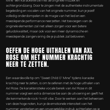
Mine” een karaokeversie met de originele muziek en
achtergrondzang. Door te zingen met de authentieke instrumentale
begeleiding en vocalen van het originele nummer, kun je jezelf
volledig onderdompelen in de magie van het lied en een
meeslepende performance neerzetten. Het toevoegen van de
originele elementen zal niet alleen zorgen voor een betere
geluidskwaliteit, maar ook voor een meer dynamische en
meeslepende zangervaring die je publiek zal betoveren.
OEFEN DE HOGE UITHALEN VAN AXL
ROSE OM HET NUMMER KRACHTIG
NEER TE ZETTEN.
Een waardevolle tip om “Sweet Child O’ Mine” tijdens karaoke
krachtig neer te zetten, is om te oefenen met de hoge uithalen van
Axl Rose. De karakteristieke vocale bereik van Axl Rose in dit
nummer voegt een extra dimensie toe aan de uitvoering en geeft het
die kenmerkende rock-‘n-roll vibe. Door te werken aan het beheersen
van deze hoge noten, kun je de emotionele intensiteit van het
nummer versterken en een onvergetelijke indruk achterlaten op je