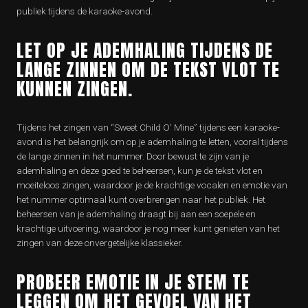
publiek tijdens de karaoke-avond.
LET OP JE ADEMHALING TIJDENS DE
LANGE ZINNEN OM DE TEKST VLOT TE
KUNNEN ZINGEN.
Tijdens het zingen van “Sweet Child O’ Mine” tijdens een karaoke-
avond is het belangrijk om op je ademhaling te letten, vooral tijdens
de lange zinnen in het nummer. Door bewust te zijn van je
ademhaling en deze goed te beheersen, kun je de tekst vlot en
moeiteloos zingen, waardoor je de krachtige vocalen en emotie van
het nummer optimaal kunt overbrengen naar het publiek. Het
beheersen van je ademhaling draagt bij aan een soepele en
krachtige uitvoering, waardoor je nog meer kunt genieten van het
zingen van deze onvergetelijke klassieker.
PROBEER EMOTIE IN JE STEM TE
LEGGEN OM HET GEVOEL VAN HET