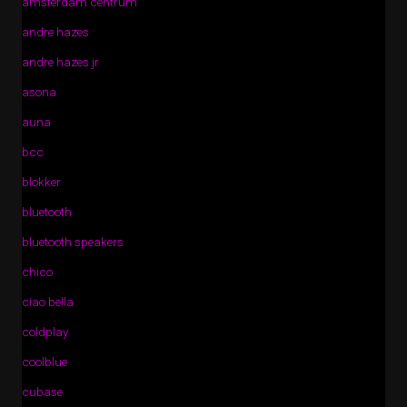
amsterdam centrum
andre hazes
andre hazes jr
asona
auna
bcc
blokker
bluetooth
bluetooth speakers
chico
ciao bella
coldplay
coolblue
cubase