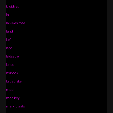
kruidvat
la
la vie en rose
landr
leef
lego
leidseplein
lenco
lexibook
luidspreker
maat
mad boy
marktplaats