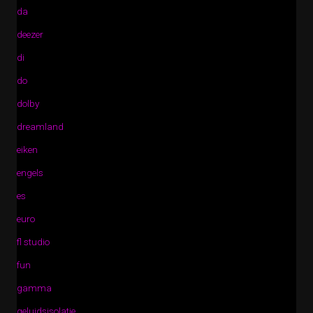
da
deezer
di
do
dolby
dreamland
eiken
engels
es
euro
fl studio
fun
gamma
geluidsisolatie