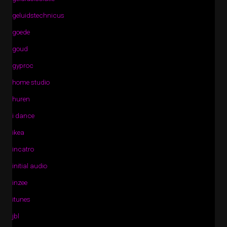
geluidstechnicus
goede
goud
gyproc
home studio
huren
i dance
ikea
incatro
initial audio
inzee
itunes
jbl