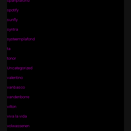
spanplafond
spotify
sunfly
syntra
systeemplafond
ta
tonor
Uncategorized
valentino
vanbasco
vandenborre
vilton
viva la vida
volwassenen