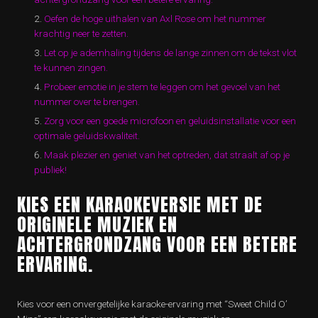
Oefen de hoge uithalen van Axl Rose om het nummer
krachtig neer te zetten.
Let op je ademhaling tijdens de lange zinnen om de tekst vlot
te kunnen zingen.
Probeer emotie in je stem te leggen om het gevoel van het
nummer over te brengen.
Zorg voor een goede microfoon en geluidsinstallatie voor een
optimale geluidskwaliteit.
Maak plezier en geniet van het optreden, dat straalt af op je
publiek!
KIES EEN KARAOKEVERSIE MET DE
ORIGINELE MUZIEK EN
ACHTERGRONDZANG VOOR EEN BETERE
ERVARING.
Kies voor een onvergetelijke karaoke-ervaring met “Sweet Child O’