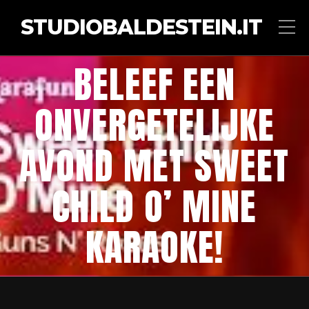
STUDIOBALDESTEIN.IT
BELEEF EEN
ONVERGETELIJKE
AVOND MET SWEET
CHILD O’ MINE
KARAOKE!