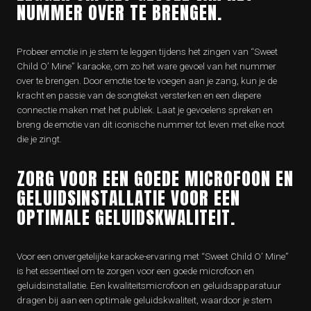
NUMMER OVER TE BRENGEN.
Probeer emotie in je stem te leggen tijdens het zingen van “Sweet
Child O’ Mine” karaoke, om zo het ware gevoel van het nummer
over te brengen. Door emotie toe te voegen aan je zang, kun je de
kracht en passie van de songtekst versterken en een diepere
connectie maken met het publiek. Laat je gevoelens spreken en
breng de emotie van dit iconische nummer tot leven met elke noot
die je zingt.
ZORG VOOR EEN GOEDE MICROFOON EN
GELUIDSINSTALLATIE VOOR EEN
OPTIMALE GELUIDSKWALITEIT.
Voor een onvergetelijke karaoke-ervaring met “Sweet Child O’ Mine”
is het essentieel om te zorgen voor een goede microfoon en
geluidsinstallatie. Een kwaliteitsmicrofoon en geluidsapparatuur
dragen bij aan een optimale geluidskwaliteit, waardoor je stem