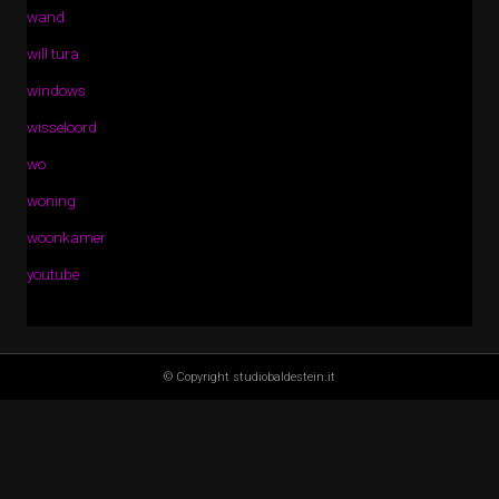
wand
will tura
windows
wisseloord
wo
woning
woonkamer
youtube
© Copyright studiobaldestein.it