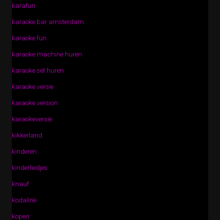
karafun
karaoke bar amsterdam
karaoke fun
karaoke machine huren
karaoke set huren
karaoke versie
karaoke version
karaokeversie
kikkerland
kinderen
kinderliedjes
knauf
kodaline
kopen