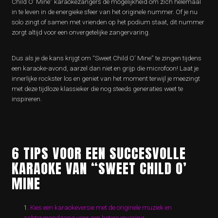
Child O’ Mine” karaokezangers de mogelijkheid om zich helemaal
in te leven in de energieke sfeer van het originele nummer. Of je nu
solo zingt of samen met vrienden op het podium staat, dit nummer
zorgt altijd voor een onvergetelijke zangervaring.
Dus als je de kans krijgt om “Sweet Child O’ Mine” te zingen tijdens
een karaoke-avond, aarzel dan niet en grijp die microfoon! Laat je
innerlijke rockster los en geniet van het moment terwijl je meezingt
met deze tijdloze klassieker die nog steeds generaties weet te
inspireren.
6 TIPS VOOR EEN SUCCESVOLLE
KARAOKE VAN “SWEET CHILD O’
MINE
Kies een karaokeversie met de originele muziek en
achtergrondzang voor een betere ervaring.