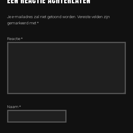
EEN REACTIE ACHTERLATEN
Je e-mailadres zal niet getoond worden.
Vereiste velden zijn
gemarkeerd met
*
Reactie
*
Naam
*