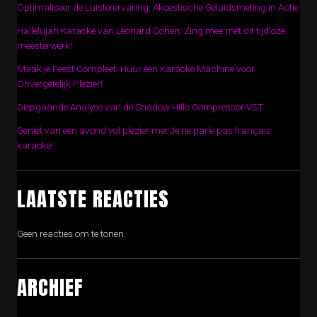
Optimaliseer de Luisterervaring: Akoestische Geluidsmeting in Actie
Hallelujah Karaoke van Leonard Cohen: Zing mee met dit tijdloze
meesterwerk!
Maak je Feest Compleet: Huur een Karaoke Machine voor
Onvergetelijk Plezier!
Diepgaande Analyse van de Shadow Hills Compressor VST
Geniet van een avond vol plezier met Je ne parle pas français
karaoke!
LAATSTE REACTIES
Geen reacties om te tonen.
ARCHIEF